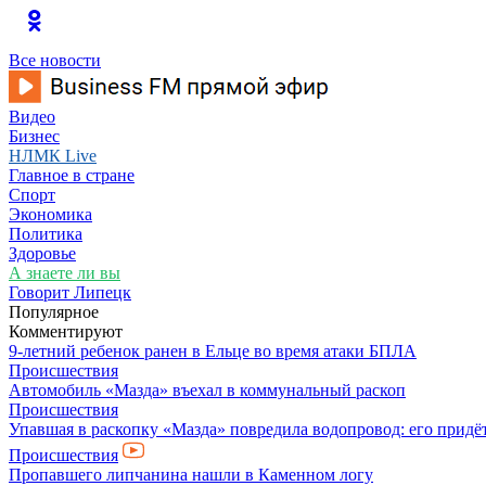
Все новости
Видео
Бизнес
НЛМК Live
Главное в стране
Спорт
Экономика
Политика
Здоровье
А знаете ли вы
Говорит Липецк
Популярное
Комментируют
9-летний ребенок ранен в Ельце во время атаки БПЛА
Происшествия
Автомобиль «Мазда» въехал в коммунальный раскоп
Происшествия
Упавшая в раскопку «Мазда» повредила водопровод: его придё
Происшествия
Пропавшего липчанина нашли в Каменном логу