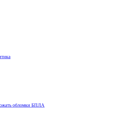
итика
тожать обломки БПЛА