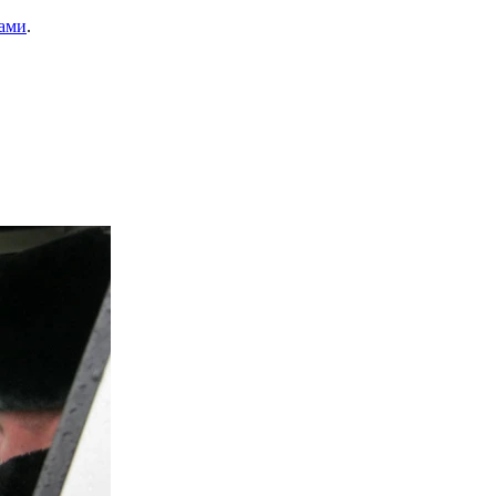
ами
.