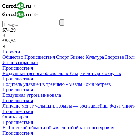
$74,29
€88,54
Новости
Общество
Происшествия
Спорт
Бизнес
Культура
Здоровье
Пол
И снова красный
Происшествия
Воздушная тревога объявлена в Ельце и четырех округах
Происшествия
Водитель упавшей в траншею «Мазды» был нетрезв
Происшествия
Воздушная угроза миновала
Происшествия
Липчане могут услышать взрывы — росгвардейцы будут унич
Происшествия
Опять сирены
Происшествия
В Липецкой области объявлен отбой красного уровня
Происшествия