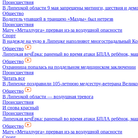
Происшествия
В Липецкой области 9 мая запрещены митинги, шествия и дем
Общество
Водитель упавшей в траншею «Мазды» был нетрезв
Происшествия
Матч «Металлурга» прерван из-за воздушной опасности
Спорт
В надежде на чудо в Липецке наполняют многострадальный К
Общество
Липецкая вечЁрка: раненый во время атаки БПЛА ребёнок, маш
Общество
Охранница попалась на поддельном медицинском заключении
Происшествия
Читать все
В Липецке поздравили 105-летнюю медсестру-ветерана Велик
Общество
В Липецкой области — воздушная тревога
Происшествия
И снова красный
Происшествия
Липецкая вечЁрка: раненый во время атаки БПЛА ребёнок, маш
Общество
Матч «Металлурга» прерван из-за воздушной опасности
Спорт