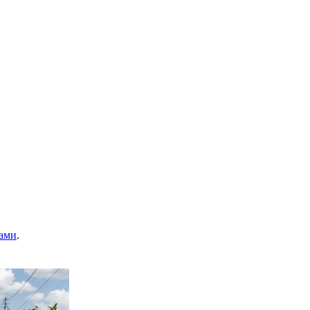
ами
.