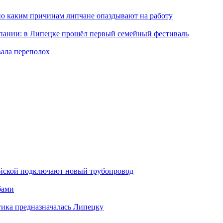
по каким причинам липчане опаздывают на работу
мпании: в Липецке прошёл первый семейный фестиваль
вала переполох
майской подключают новый трубопровод
бами
тика предназначалась Липецку