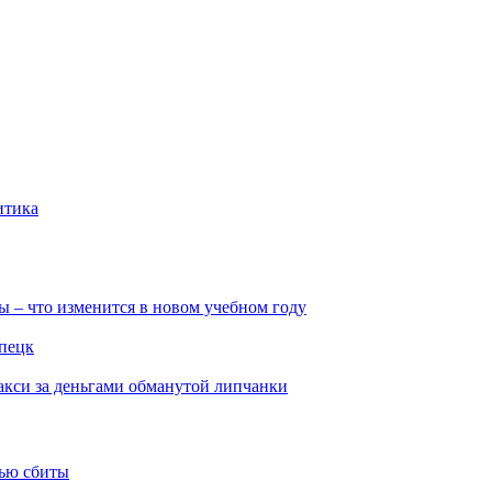
итика
ы – что изменится в новом учебном году
ипецк
такси за деньгами обманутой липчанки
тью сбиты