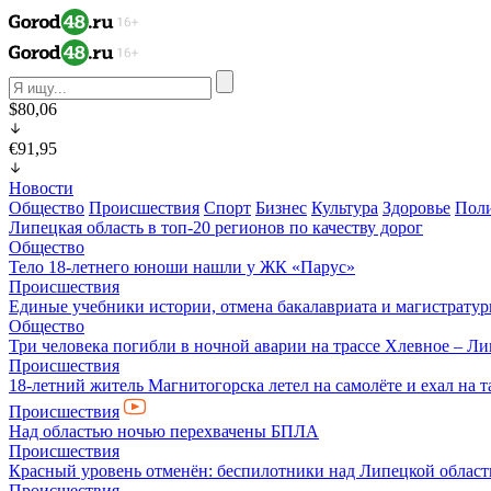
$80,06
€91,95
Новости
Общество
Происшествия
Спорт
Бизнес
Культура
Здоровье
Пол
Липецкая область в топ-20 регионов по качеству дорог
Общество
Тело 18-летнего юноши нашли у ЖК «Парус»
Происшествия
Единые учебники истории, отмена бакалавриата и магистратур
Общество
Три человека погибли в ночной аварии на трассе Хлевное – Л
Происшествия
18-летний житель Магнитогорска летел на самолёте и ехал на 
Происшествия
Над областью ночью перехвачены БПЛА
Происшествия
Красный уровень отменён: беспилотники над Липецкой облас
Происшествия