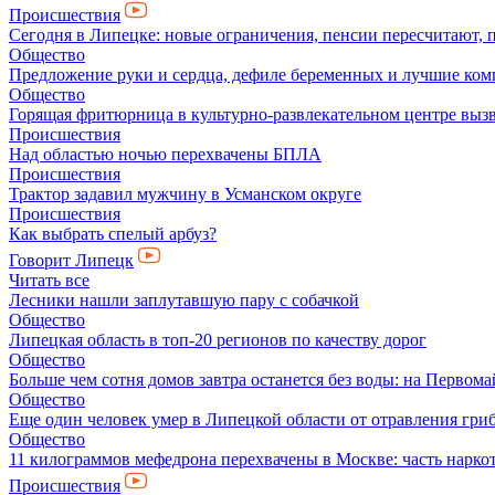
Происшествия
Сегодня в Липецке: новые ограничения, пенсии пересчитают, 
Общество
Предложение руки и сердца, дефиле беременных и лучшие ко
Общество
Горящая фритюрница в культурно-развлекательном центре выз
Происшествия
Над областью ночью перехвачены БПЛА
Происшествия
Трактор задавил мужчину в Усманском округе
Происшествия
Как выбрать спелый арбуз?
Говорит Липецк
Читать все
Лесники нашли заплутавшую пару с собачкой
Общество
Липецкая область в топ-20 регионов по качеству дорог
Общество
Больше чем сотня домов завтра останется без воды: на Перво
Общество
Еще один человек умер в Липецкой области от отравления гри
Общество
11 килограммов мефедрона перехвачены в Москве: часть нарко
Происшествия