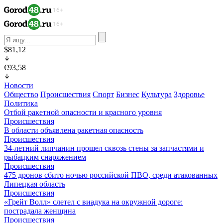
$81,12
€93,58
Новости
Общество
Происшествия
Спорт
Бизнес
Культура
Здоровье
Политика
Отбой ракетной опасности и красного уровня
Происшествия
В области объявлена ракетная опасность
Происшествия
34-летний липчанин прошел сквозь стены за запчастями и
рыбацким снаряжением
Происшествия
475 дронов сбито ночью российской ПВО, среди атакованных
Липецкая область
Происшествия
«Грейт Волл» слетел с виадука на окружной дороге:
пострадала женщина
Происшествия