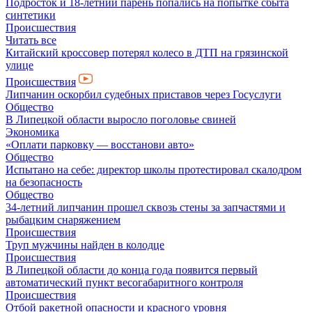
Подросток и 18-летний парень попались на попытке сбыта
синтетики
Происшествия
Читать все
Китайский кроссовер потерял колесо в ДТП на грязинской
улице
Происшествия
Липчанин оскорбил судебных приставов через Госуслуги
Общество
В Липецкой области выросло поголовье свиней
Экономика
«Оплати парковку — восстанови авто»
Общество
Испытано на себе: директор школы протестировал скалодром
на безопасность
Общество
34-летний липчанин прошел сквозь стены за запчастями и
рыбацким снаряжением
Происшествия
Труп мужчины найден в колодце
Происшествия
В Липецкой области до конца года появится первый
автоматический пункт весогабаритного контроля
Происшествия
Отбой ракетной опасности и красного уровня