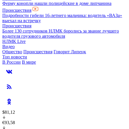
Ферму конопли нашли полицейские в доме липчанина
Происшествия
Подробности гибели 16-летнего мальчика: водитель «ВАЗа»
выехал на встречку
Происшествия
Более 130 сотрудников НЛМК боролись за звание лучшего
водителя грузового автомобиля
НЛМК Live
Видео
Общество
Происшествия
Говорит Липецк
Топ новости
В России
В мире
$81,12
€93,58