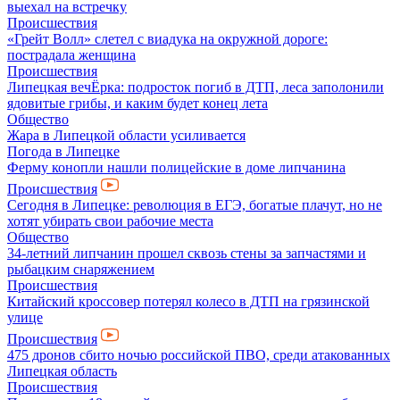
выехал на встречку
Происшествия
«Грейт Волл» слетел с виадука на окружной дороге:
пострадала женщина
Происшествия
Липецкая вечЁрка: подросток погиб в ДТП, леса заполонили
ядовитые грибы, и каким будет конец лета
Общество
Жара в Липецкой области усиливается
Погода в Липецке
Ферму конопли нашли полицейские в доме липчанина
Происшествия
Сегодня в Липецке: революция в ЕГЭ, богатые плачут, но не
хотят убирать свои рабочие места
Общество
34-летний липчанин прошел сквозь стены за запчастями и
рыбацким снаряжением
Происшествия
Китайский кроссовер потерял колесо в ДТП на грязинской
улице
Происшествия
475 дронов сбито ночью российской ПВО, среди атакованных
Липецкая область
Происшествия