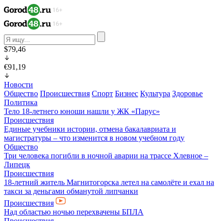
$79,46
€91,19
Новости
Общество
Происшествия
Спорт
Бизнес
Культура
Здоровье
Политика
Тело 18-летнего юноши нашли у ЖК «Парус»
Происшествия
Единые учебники истории, отмена бакалавриата и
магистратуры – что изменится в новом учебном году
Общество
Три человека погибли в ночной аварии на трассе Хлевное –
Липецк
Происшествия
18-летний житель Магнитогорска летел на самолёте и ехал на
такси за деньгами обманутой липчанки
Происшествия
Над областью ночью перехвачены БПЛА
Происшествия