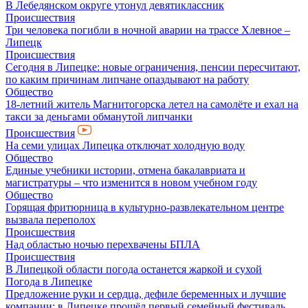
В Лебедянском округе утонул девятиклассник
Происшествия
Три человека погибли в ночной аварии на трассе Хлевное –
Липецк
Происшествия
Сегодня в Липецке: новые ограничения, пенсии пересчитают,
по каким причинам липчане опаздывают на работу
Общество
18-летний житель Магнитогорска летел на самолёте и ехал на
такси за деньгами обманутой липчанки
Происшествия
На семи улицах Липецка отключат холодную воду
Общество
Единые учебники истории, отмена бакалавриата и
магистратуры – что изменится в новом учебном году
Общество
Горящая фритюрница в культурно-развлекательном центре
вызвала переполох
Происшествия
Над областью ночью перехвачены БПЛА
Происшествия
В Липецкой области погода останется жаркой и сухой
Погода в Липецке
Предложение руки и сердца, дефиле беременных и лучшие
компании: в Липецке прошёл первый семейный фестиваль