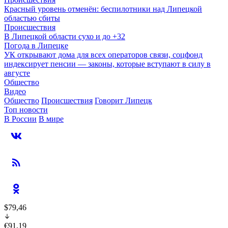
Красный уровень отменён: беспилотники над Липецкой
областью сбиты
Происшествия
В Липецкой области сухо и до +32
Погода в Липецке
УК открывают дома для всех операторов связи, соцфонд
индексирует пенсии — законы, которые вступают в силу в
августе
Общество
Видео
Общество
Происшествия
Говорит Липецк
Топ новости
В России
В мире
$79,46
€91,19