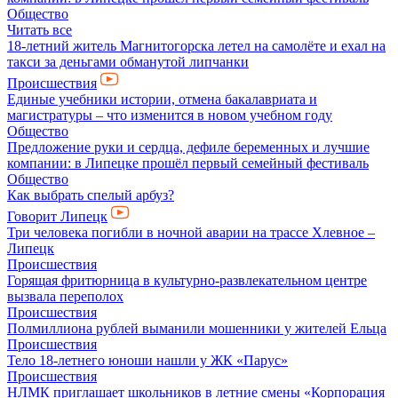
Общество
Читать все
18-летний житель Магнитогорска летел на самолёте и ехал на
такси за деньгами обманутой липчанки
Происшествия
Единые учебники истории, отмена бакалавриата и
магистратуры – что изменится в новом учебном году
Общество
Предложение руки и сердца, дефиле беременных и лучшие
компании: в Липецке прошёл первый семейный фестиваль
Общество
Как выбрать спелый арбуз?
Говорит Липецк
Три человека погибли в ночной аварии на трассе Хлевное –
Липецк
Происшествия
Горящая фритюрница в культурно-развлекательном центре
вызвала переполох
Происшествия
Полмиллиона рублей выманили мошенники у жителей Ельца
Происшествия
Тело 18-летнего юноши нашли у ЖК «Парус»
Происшествия
НЛМК приглашает школьников в летние смены «Корпорация