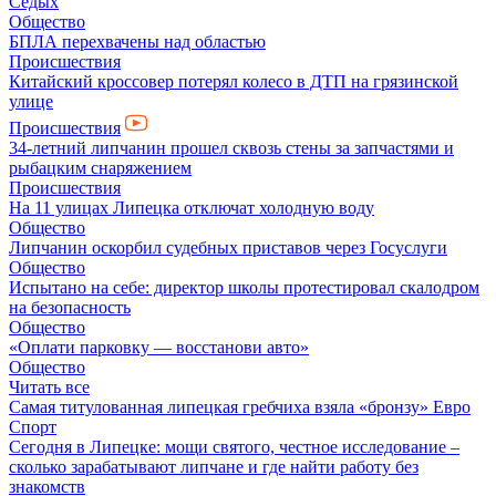
Седых
Общество
БПЛА перехвачены над областью
Происшествия
Китайский кроссовер потерял колесо в ДТП на грязинской
улице
Происшествия
34-летний липчанин прошел сквозь стены за запчастями и
рыбацким снаряжением
Происшествия
На 11 улицах Липецка отключат холодную воду
Общество
Липчанин оскорбил судебных приставов через Госуслуги
Общество
Испытано на себе: директор школы протестировал скалодром
на безопасность
Общество
«Оплати парковку — восстанови авто»
Общество
Читать все
Самая титулованная липецкая гребчиха взяла «бронзу» Евро
Спорт
Сегодня в Липецке: мощи святого, честное исследование –
сколько зарабатывают липчане и где найти работу без
знакомств