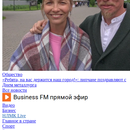
Общество
«Ребята, на вас держится наш город!»: липчане поздравляют с
Днем металлурга
Все новости
Видео
Бизнес
НЛМК Live
Главное в стране
Спорт