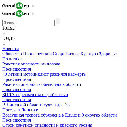
$80,92
€93,19
Новости
Общество
Происшествия
Спорт
Бизнес
Культура
Здоровье
Политика
Ракетная опасность миновала
Происшествия
40-летний мотоциклист разбился насмерть
Происшествия
Ракетная опасность объявлена в области
Происшествия
БПЛА перехвачены над областью
Происшествия
В Липецкой области сухо и до +33
Погода в Липецке
Воздушная тревога объявлена в Ельце и 9 округах области
Происшествия
Отбой ракетной опасности и красного уровня