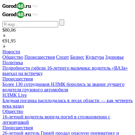
$80,06
€91,95
Новости
Общество
Происшествия
Спорт
Бизнес
Культура
Здоровье
Политика
Подробности гибели 16-летнего мальчика: водитель «ВАЗа»
выехал на встречку
Происшествия
Более 130 сотрудников НЛМК боролись за звание лучшего
водителя грузового автомобиля
НЛМК Live
Бледная поганка расплодилась в лесах области — как четверть
века назад
Общество
16-летний водитель мопеда погиб в столкновении с
легковушкой
Происшествия
26-летний житель Грязей продал опасную пневматику и