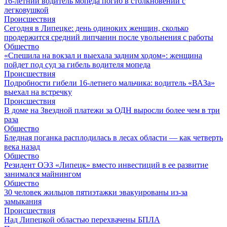
16-летний водитель мопеда погиб в столкновении с
легковушкой
Происшествия
Сегодня в Липецке: день одиноких женщин, сколько
продержится средний липчанин после увольнения с работы
Общество
«Спешила на вокзал и выехала задним ходом»: женщина
пойдет под суд за гибель водителя мопеда
Происшествия
Подробности гибели 16-летнего мальчика: водитель «ВАЗа»
выехал на встречку
Происшествия
В доме на Звездной платежи за ОДН выросли более чем в три
раза
Общество
Бледная поганка расплодилась в лесах области — как четверть
века назад
Общество
Резидент ОЭЗ «Липецк» вместо инвестиций в ее развитие
занимался майнингом
Общество
30 человек жильцов пятиэтажки эвакуированы из-за
замыкания
Происшествия
Над Липецкой областью перехвачены БПЛА