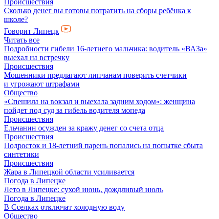
Происшествия
Сколько денег вы готовы потратить на сборы ребёнка к
школе?
Говорит Липецк
Читать все
Подробности гибели 16-летнего мальчика: водитель «ВАЗа»
выехал на встречку
Происшествия
Мошенники предлагают липчанам поверить счетчики
и угрожают штрафами
Общество
«Спешила на вокзал и выехала задним ходом»: женщина
пойдет под суд за гибель водителя мопеда
Происшествия
Ельчанин осужден за кражу денег со счета отца
Происшествия
Подросток и 18-летний парень попались на попытке сбыта
синтетики
Происшествия
Жара в Липецкой области усиливается
Погода в Липецке
Лето в Липецке: сухой июнь, дождливый июль
Погода в Липецке
В Сселках отключат холодную воду
Общество