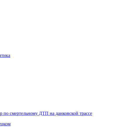
итика
ор по смертельному ДТП на данковской трассе
ецком