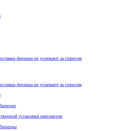
у
ставки бензина не успевают за спросом
ставки бензина не успевают за спросом
у
 Липецке
ественной установки имплантов
 Липецка