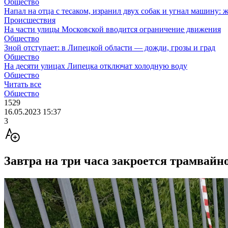
Общество
Напал на отца с тесаком, изранил двух собак и угнал машину: 
Происшествия
На части улицы Московской вводится ограничение движения
Общество
Зной отступает: в Липецкой области — дожди, грозы и град
Общество
На десяти улицах Липецка отключат холодную воду
Общество
Читать все
Общество
1529
16.05.2023 15:37
3
Завтра на три часа закроется трамвайн