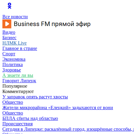
Все новости
Видео
Бизнес
НЛМК Live
Главное в стране
Спорт
Экономика
Политика
Здоровье
А знаете ли вы
Говорит Липецк
Популярное
Комментируют
У заправок опять растут хвосты
Общество
Жители микрорайона «Елецкий» задыхаются от вони
Общество
БПЛА сбиты над областью
Происшествия
Сегодня в Липецке: раскалённый город, изощрённые способы, 