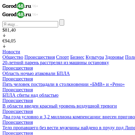
$81,40
€94,05
Новости
Общество
Происшествия
Спорт
Бизнес
Культура
Здоровье
Пол
20-летний парень расстрелял из машины остановку
Происшествия
Область ночью атаковали БПЛА
Происшествия
Пять человек пострадали в столкновении «БМВ» и «Рено»
Происшествия
БПЛА сбиты над областью
Происшествия
В области введен красный уровень воздушной тревоги
Происшествия
Два года условно и 3,2 миллиона компенсации: внесен пригов
Происшествия
Тело пропавшего без вести мужчины найдено в пруду под Лип
Происшествия