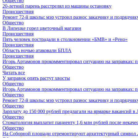
Общество
20-летний парень расстрелял из машины остановку
Происшествия
Ремонт 72‑й школы: мэр устроил разнос заказчику и подрядчик
Общество
В Липецке горел цветочный магазин
Происшествия
Пять человек пострадали в столкновении «БМВ» и «Рено»
Происшествия
Область ночью атаковали БПЛА
Происшествия
Игорь Артамонов прокомментировал ситуацию на заправках: по
Общество
Читать все
У заправок опять растут хвосты
Общество
Игорь Артамонов прокомментировал ситуацию на заправках: по
Общество
Ремонт 72‑й школы: мэр устроил разнос заказчику и подрядчик
Общество
Зарплату до 150 000 рублей предлагали на ярмарке вакансий в
Общество
Стоматология выплатит пациенту 1,6 млн рублей после некач
Общество
На Соборной площади отремонтируют архитектурный символ