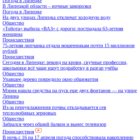
Погода в Липецке
В Липецкой области – ночные заморозки
Погода в Липецке
На двух улицах Липецка отключат холодную воду
Общество
«Тойота» выбила «ВАЗ» с дороги: пострадала 63-летняя
женщина
Происшествия
75-летняя липчанка отдала мошенникам почти 15 миллионов
рублей
Происшествия
Сегодня в Липецке: рекорд на крови, скучные профессии,
школьники всё чаще ищут подработку в разгар учёбы
Общество
Упавшее дерево повредило окно общежития
Общество
Мэрия нашла средства на пуск еще двух фонтанов — на улице
Ленина
Общество
Из-за переувлажнения почвы откладывается сев
теплолюбивых зерновых
Общество
Забрался через общий балкон и вынес телевизор
Происшествия
В ночь с 16 на 17 апреля погода способствовала накоплению