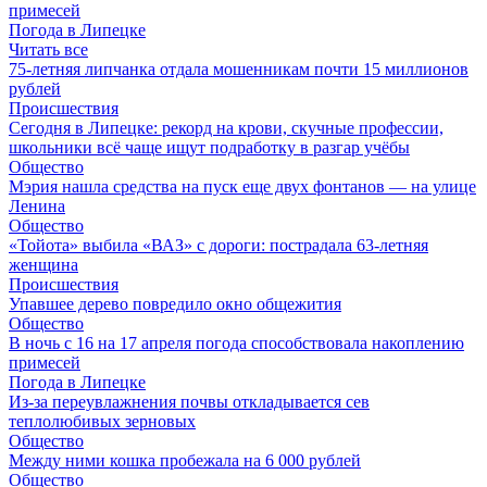
примесей
Погода в Липецке
Читать все
75-летняя липчанка отдала мошенникам почти 15 миллионов
рублей
Происшествия
Сегодня в Липецке: рекорд на крови, скучные профессии,
школьники всё чаще ищут подработку в разгар учёбы
Общество
Мэрия нашла средства на пуск еще двух фонтанов — на улице
Ленина
Общество
«Тойота» выбила «ВАЗ» с дороги: пострадала 63-летняя
женщина
Происшествия
Упавшее дерево повредило окно общежития
Общество
В ночь с 16 на 17 апреля погода способствовала накоплению
примесей
Погода в Липецке
Из-за переувлажнения почвы откладывается сев
теплолюбивых зерновых
Общество
Между ними кошка пробежала на 6 000 рублей
Общество