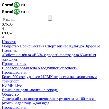
$76,05
€89,62
Новости
Общество
Происшествия
Спорт
Бизнес
Культура
Здоровье
Политика
«Тойота» выбила «ВАЗ» с дороги: пострадала 63-летняя
женщина
Происшествия
В области объявлено о воздушной опасности
Происшествия
Более 700 сотрудников НЛМК пересели на экологичный
транспорт
НЛМК Live
Ельчане видели «волка» в городе
Общество
Липецкий пенсионер почистил ауру почти за 100 тысяч
рублей и два года ждал чуда
Происшествия