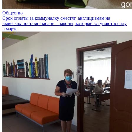
Общество
Срок оплаты за коммуналку сместят, англицизмам на
вывесках поставят заслон – законы, которые вступают в силу
в марте