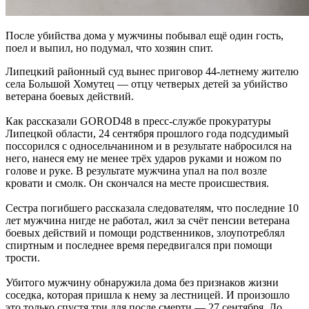
После убийства дома у мужчины побывал ещё один гость,
поел и выпил, но подумал, что хозяин спит.
Липецкий районный суд вынес приговор 44-летнему жителю
села Большой Хомутец — отцу четверых детей за убийство
ветерана боевых действий.
Как рассказали GOROD48 в пресс-службе прокуратуры
Липецкой области, 24 сентября прошлого года подсудимый
поссорился с односельчанином и в результате набросился на
него, нанеся ему не менее трёх ударов руками и ножом по
голове и руке. В результате мужчина упал на пол возле
кровати и смолк. Он скончался на месте происшествия.
Сестра погибшего рассказала следователям, что последние 10
лет мужчина нигде не работал, жил за счёт пенсии ветерана
боевых действий и помощи родственников, злоупотреблял
спиртным и последнее время передвигался при помощи
трости.
Убитого мужчину обнаружила дома без признаков жизни
соседка, которая пришла к нему за лестницей. И произошло
это только спустя три для после смерти — 27 сентября. До