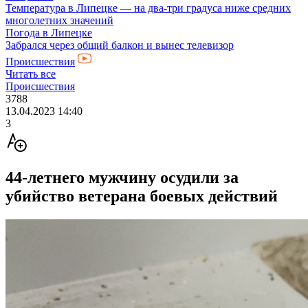
Температура в Липецке — на два-три градуса ниже средних
многолетних значений
Погода в Липецке
Забрался через общий балкон и вынес телевизор
Происшествия
Читать все
Происшествия
3788
13.04.2023 14:40
3
44-летнего мужчину осудили за
убийство ветерана боевых действий