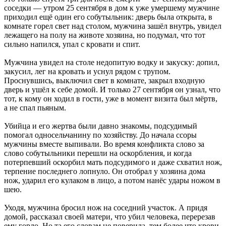
соседки — утром 25 сентября в дом к уже умершему мужчине
приходил ещё один его собутыльник: дверь была открыта, в
комнате горел свет над столом, мужчина зашёл внутрь, увидел
лежащего на полу на животе хозяина, но подумал, что тот
сильно напился, упал с кровати и спит.
Мужчина увидел на столе недопитую водку и закуску: допил,
закусил, лег на кровать и уснул рядом с трупом.
Проснувшись, выключил свет в комнате, закрыл входную
дверь и ушёл к себе домой. И только 27 сентября он узнал, что
тот, к кому он ходил в гости, уже в момент визита был мёртв,
а не спал пьяным.
Убийца и его жертва были давно знакомы, подсудимый
помогал односельчанину по хозяйству. До начала ссоры
мужчины вместе выпивали. Во время конфликта слово за
слово собутыльники перешли на оскорбления, и когда
потерпевший оскорбил мать подсудимого и даже схватил нож,
терпение последнего лопнуло. Он отобрал у хозяина дома
нож, ударил его кулаком в лицо, а потом нанёс удары ножом в
шею.
Уходя, мужчина бросил нож на соседний участок. А придя
домой, рассказал своей матери, что убил человека, перерезав
ему горло. Но та его словам не поверила, тем более что крови