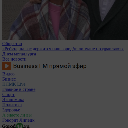
Общество
«Ребята, на вас держится наш город!»: липчане поздравляют с
Днем металлурга
Все новости
Видео
Бизнес
НЛМК Live
Главное в стране
Спорт
Экономика
Политика
Здоровье
А знаете ли вы
Говорит Липецк