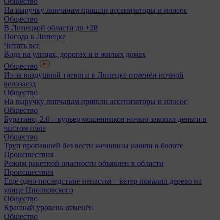
Общество
На выручку липчанам пришли ассенизаторы и илосос
Общество
В Липецкой области до +28
Погода в Липецке
Читать все
Вода на улицах, дорогах и в жилых домах
Общество
Из-за воздушной тревоги в Липецке отменён ночной
велозаезд
Общество
На выручку липчанам пришли ассенизаторы и илосос
Общество
Буратино, 2.0 – курьер мошенников ночью закопал деньги в
чистом поле
Общество
Труп пропавшей без вести женщины нашли в болоте
Происшествия
Режим ракетной опасности объявлен в области
Происшествия
Ещё одно последствие ненастья – ветер повалил дерево на
улице Циолковского
Общество
Красный уровень отменён
Общество