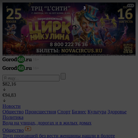
2
$82,16
€94,83
Новости
Общество
Происшествия
Спорт
Бизнес
Культура
Здоровье
Политика
Вода на улицах, дорогах и в жилых домах
Общество
Труп пропавшей без вести женщины нашли в болоте