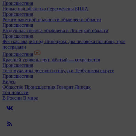
Происшествия
Ночью над областью перехвачены БПЛА
Происшествия
Режим ракетной опасности объявлен в области
Происшествия
Воздушная тревога объявлена в Липецкой области
Происшествия
Жесткая авария под Липецком: два человека погибли, трое
пострадали
Происшествия
Красный уровень снят, жёлтый — сохраняется
Происшествия
Тело мужчины достали из пруда в Тербунском округе
Происшествия
Видео
Общество
Происшествия
Говорит Липецк
Топ новости
В России
В мире