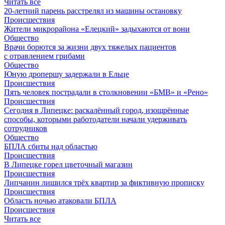
Читать все
20-летний парень расстрелял из машины остановку
Происшествия
Жители микрорайона «Елецкий» задыхаются от вони
Общество
Врачи борются за жизни двух тяжелых пациентов
с отравлением грибами
Общество
Юную дропершу задержали в Ельце
Происшествия
Пять человек пострадали в столкновении «БМВ» и «Рено»
Происшествия
Сегодня в Липецке: раскалённый город, изощрённые
способы, которыми работодатели начали удерживать
сотрудников
Общество
БПЛА сбиты над областью
Происшествия
В Липецке горел цветочный магазин
Происшествия
Липчанин лишился трёх квартир за фиктивную прописку
Происшествия
Область ночью атаковали БПЛА
Происшествия
Читать все