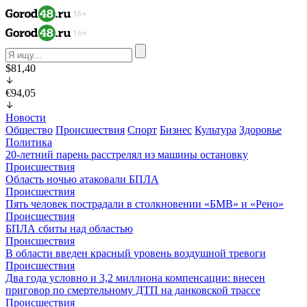
$81,40
€94,05
Новости
Общество
Происшествия
Спорт
Бизнес
Культура
Здоровье
Политика
20-летний парень расстрелял из машины остановку
Происшествия
Область ночью атаковали БПЛА
Происшествия
Пять человек пострадали в столкновении «БМВ» и «Рено»
Происшествия
БПЛА сбиты над областью
Происшествия
В области введен красный уровень воздушной тревоги
Происшествия
Два года условно и 3,2 миллиона компенсации: внесен
приговор по смертельному ДТП на данковской трассе
Происшествия