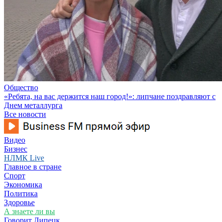
Общество
«Ребята, на вас держится наш город!»: липчане поздравляют с
Днем металлурга
Все новости
Видео
Бизнес
НЛМК Live
Главное в стране
Спорт
Экономика
Политика
Здоровье
А знаете ли вы
Говорит Липецк