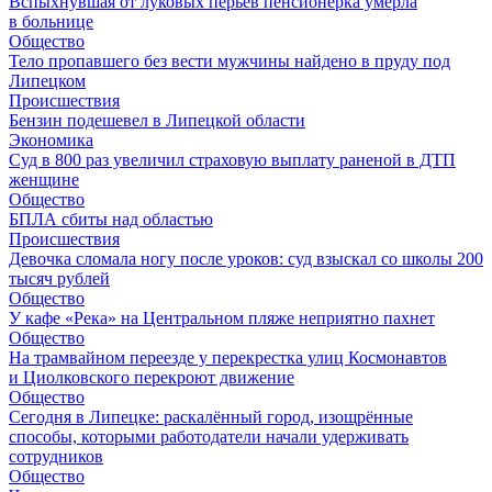
Вспыхнувшая от луковых перьев пенсионерка умерла
в больнице
Общество
Тело пропавшего без вести мужчины найдено в пруду под
Липецком
Происшествия
Бензин подешевел в Липецкой области
Экономика
Суд в 800 раз увеличил страховую выплату раненой в ДТП
женщине
Общество
БПЛА сбиты над областью
Происшествия
Девочка сломала ногу после уроков: суд взыскал со школы 200
тысяч рублей
Общество
У кафе «Река» на Центральном пляже неприятно пахнет
Общество
На трамвайном переезде у перекрестка улиц Космонавтов
и Циолковского перекроют движение
Общество
Сегодня в Липецке: раскалённый город, изощрённые
способы, которыми работодатели начали удерживать
сотрудников
Общество