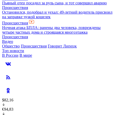
Пьяный отец посадил за руль сына, и тот совершил аварию
Происшествия
Остановился, подобрал и уехал: 49-летний водитель присвоил
на заправке чужой кошелек
Происшествия
Ночная атака БПЛА: ранены два человека, повреждены
четыре частных дома и строящаяся многоэтажка
Происшествия
Видео
Общество
Происшествия
Говорит Липецк
Топ новости
В России
В мире
$82,16
€94,83