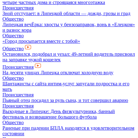
четыре частных дома и строящаяся многоэтажка
Происшествия
Зной отступает: в Липецкой области — дожди, грозы и град
Общество
Липецкая вечЁрка: хвосты у бензозаправок, вонь в «Елецком»
и разнос мэра
Общество
«Город просыпается вместе с тобой»
Общество
Остановился, подобрал и уехал: 49-летний водитель присвоил
на заправке чужой кошелек
Происшествия
На десяти улицах Липецка отключат холодную воду
Общество
Шантажисты с сайта интим-услуг запугали подростка и его
мать
Происшествия
Пьяный отец посадил за руль сына, и тот совершил аварию
Происшествия
Выходные в Липецке: День физкультурника, банный
фестиваль и возвращение большого футбола
Общество
Раненые при падении БПЛА находятся в удовлетворительном
состоянии