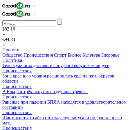
$82,16
€94,83
Новости
Общество
Происшествия
Спорт
Бизнес
Культура
Здоровье
Политика
Тело мужчины достали из пруда в Тербунском округе
Происшествия
Зона красного уровня расширилась ещё на пять округов
области
Происшествия
В Ельце и трёх округах воздушная тревога
Происшествия
Раненые при падении БПЛА находятся в удовлетворительном
состоянии
Происшествия
Шантажисты с сайта интим-услуг запугали подростка и его
мать
Происшествия