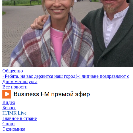
Общество
«Ребята, на вас держится наш город!»: липчане поздравляют с
Днем металлурга
Все новости
Видео
Бизнес
НЛМК Live
Главное в стране
Спорт
Экономика