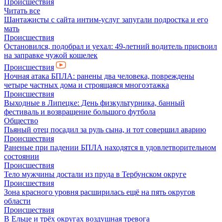
Происшествия
Читать все
Шантажисты с сайта интим-услуг запугали подростка и его
мать
Происшествия
Остановился, подобрал и уехал: 49-летний водитель присвоил
на заправке чужой кошелек
Происшествия
Ночная атака БПЛА: ранены два человека, повреждены
четыре частных дома и строящаяся многоэтажка
Происшествия
Выходные в Липецке: День физкультурника, банный
фестиваль и возвращение большого футбола
Общество
Пьяный отец посадил за руль сына, и тот совершил аварию
Происшествия
Раненые при падении БПЛА находятся в удовлетворительном
состоянии
Происшествия
Тело мужчины достали из пруда в Тербунском округе
Происшествия
Зона красного уровня расширилась ещё на пять округов
области
Происшествия
В Ельце и трёх округах воздушная тревога