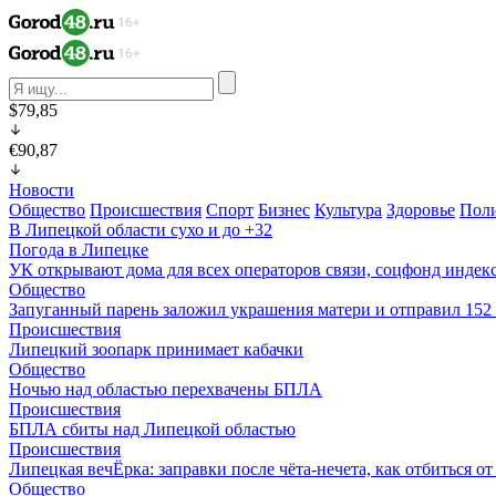
$79,85
€90,87
Новости
Общество
Происшествия
Спорт
Бизнес
Культура
Здоровье
Пол
В Липецкой области сухо и до +32
Погода в Липецке
УК открывают дома для всех операторов связи, соцфонд индекс
Общество
Запуганный парень заложил украшения матери и отправил 15
Происшествия
Липецкий зоопарк принимает кабачки
Общество
Ночью над областью перехвачены БПЛА
Происшествия
БПЛА сбиты над Липецкой областью
Происшествия
Липецкая вечЁрка: заправки после чёта-нечета, как отбиться 
Общество