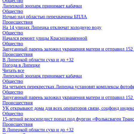
Общество
Липецкий зоопарк принимает кабачки
Общество
Ночью над областью перехвачены БПЛА
Происшествия
На 14 улицах Липецка отключат холодную воду
Общество
Начался ремонт улицы Краснознаменной
Общество
Запуганный парень заложил украшения матери и отправил 15
Происшествия
В Липецкой области сухо и до +32
Погода в Липецке
Читать все
Липецкий зоопарк принимает кабачки
Общество
На четырех перекрестках Липецка установят комплексы фотоф
Общество
Запуганный парень заложил украшения матери и отправил 15
Происшествия
УК открывают дома для всех операторов связи, соцфонд индекс
Общество
15-летний велосипедист попал под фургон «Фольксваген Транс
Происшествия
В Липецкой области сухо и до +32