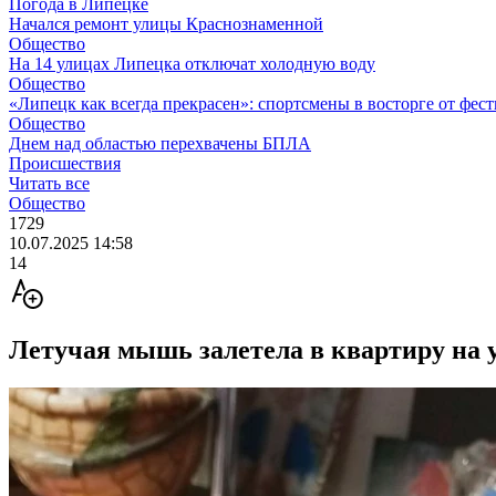
Погода в Липецке
Начался ремонт улицы Краснознаменной
Общество
На 14 улицах Липецка отключат холодную воду
Общество
«Липецк как всегда прекрасен»: спортсмены в восторге от фес
Общество
Днем над областью перехвачены БПЛА
Происшествия
Читать все
Общество
1729
10.07.2025 14:58
14
Летучая мышь залетела в квартиру на 