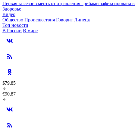
Первая за сезон смерть от отравления грибами зафиксирована 
Здоровье
Видео
Общество
Происшествия
Говорит Липецк
Топ новости
В России
В мире
$79,85
€90,87