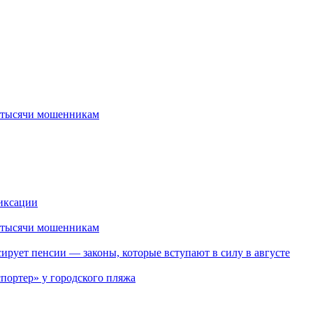
2 тысячи мошенникам
иксации
2 тысячи мошенникам
ирует пенсии — законы, которые вступают в силу в августе
портер» у городского пляжа