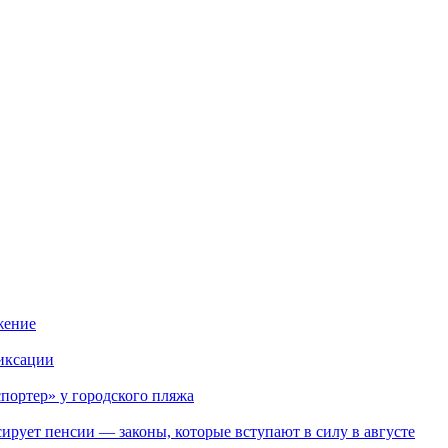
жение
иксации
портер» у городского пляжа
ирует пенсии — законы, которые вступают в силу в августе