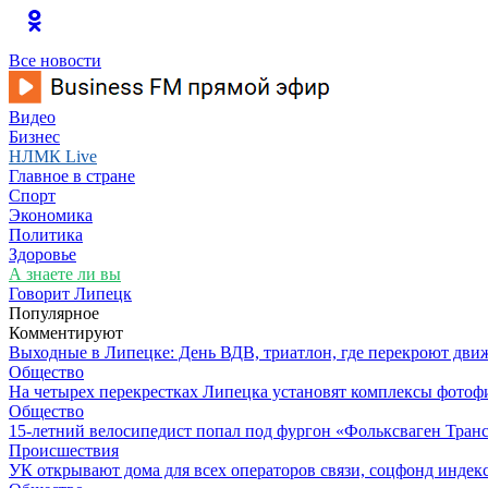
Все новости
Видео
Бизнес
НЛМК Live
Главное в стране
Спорт
Экономика
Политика
Здоровье
А знаете ли вы
Говорит Липецк
Популярное
Комментируют
Выходные в Липецке: День ВДВ, триатлон, где перекроют дви
Общество
На четырех перекрестках Липецка установят комплексы фотоф
Общество
15-летний велосипедист попал под фургон «Фольксваген Транс
Происшествия
УК открывают дома для всех операторов связи, соцфонд индекс