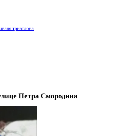
тиваля триатлона
улице Петра Смородина