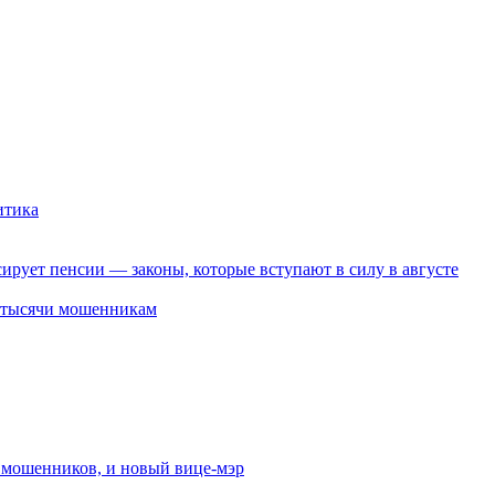
итика
ирует пенсии — законы, которые вступают в силу в августе
2 тысячи мошенникам
от мошенников, и новый вице-мэр