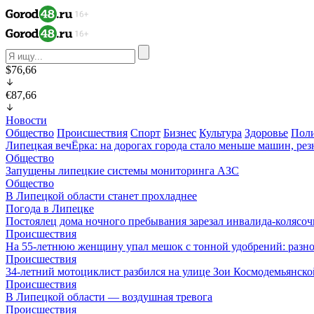
$76,66
€87,66
Новости
Общество
Происшествия
Спорт
Бизнес
Культура
Здоровье
Пол
Липецкая вечЁрка: на дорогах города стало меньше машин, рез
Общество
Запущены липецкие системы мониторинга АЗС
Общество
В Липецкой области станет прохладнее
Погода в Липецке
Постоялец дома ночного пребывания зарезал инвалида-колясо
Происшествия
На 55-летнюю женщину упал мешок с тонной удобрений: разно
Происшествия
34-летний мотоциклист разбился на улице Зои Космодемьянско
Происшествия
В Липецкой области — воздушная тревога
Происшествия