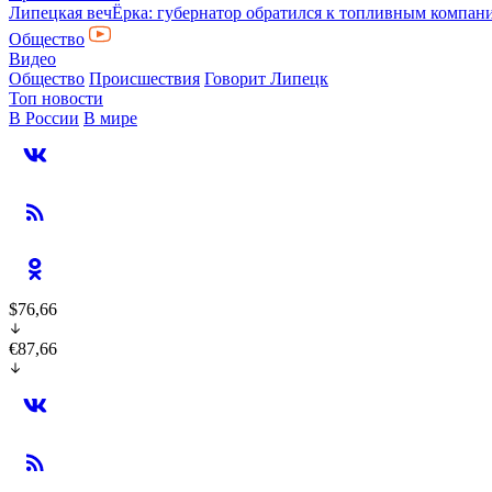
Липецкая вечЁрка: губернатор обратился к топливным компани
Общество
Видео
Общество
Происшествия
Говорит Липецк
Топ новости
В России
В мире
$76,66
€87,66