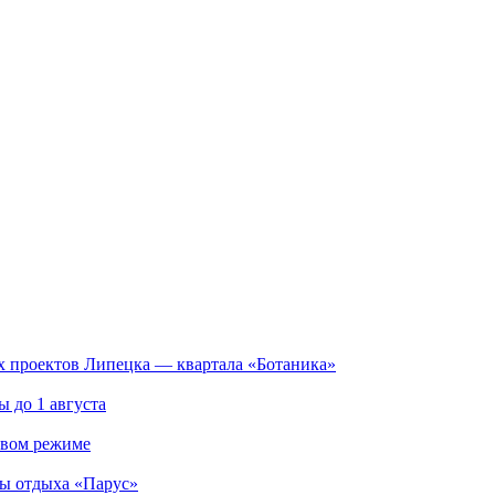
х проектов Липецка — квартала «Ботаника»
 до 1 августа
овом режиме
зы отдыха «Парус»