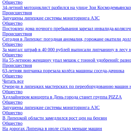
Общество
34-летний мотоциклист разбился на улице Зои Космодемьянско
Происшествия
Запущены липецкие системы мониторинга АЗС
Общество
Постоялец дома ночного пребывания зарезал инвалида-колясо
Происшествия
Сегодня в Липецке: погодная аномалия, горожане окатили долл
Общество
За мангал: штраф в 40 000 рублей выписали липчанину в лесу 
Общество
На 55-летнюю женщину упал мешок с тонной удобрений: разно
Происшествия
63-летняя липчанка порезала колёса машины соседа-дачника
Общество
Читать все
Очереди в липецких мастерских по переоборудованию машин н
Общество
Хедлайнером концерта в День города станет группа PIZZA
Общество
Запущены липецкие системы мониторинга АЗС
Общество
В Липецкой области замедлился рост цен на бензин
Общество
На дорогах Липецка в июле стало меньше машин