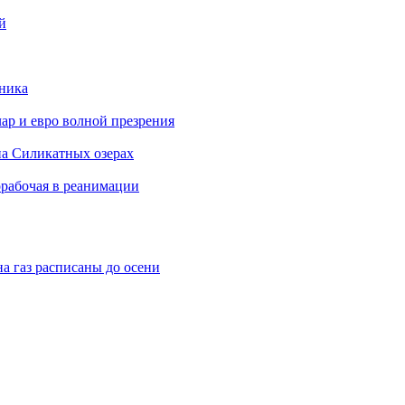
й
чника
ар и евро волной презрения
на Силикатных озерах
рабочая в реанимации
а газ расписаны до осени