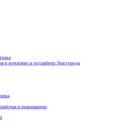
итика
ня в ночлежке и хедлайнер Дня города
чника
рабочая в реанимации
й