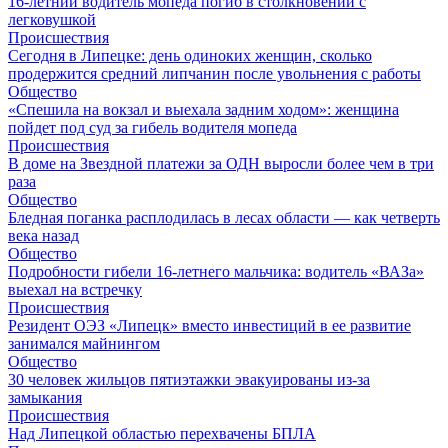
16-летний водитель мопеда погиб в столкновении с
легковушкой
Происшествия
Сегодня в Липецке: день одиноких женщин, сколько
продержится средний липчанин после увольнения с работы
Общество
«Спешила на вокзал и выехала задним ходом»: женщина
пойдет под суд за гибель водителя мопеда
Происшествия
В доме на Звездной платежи за ОДН выросли более чем в три
раза
Общество
Бледная поганка расплодилась в лесах области — как четверть
века назад
Общество
Подробности гибели 16-летнего мальчика: водитель «ВАЗа»
выехал на встречку
Происшествия
Резидент ОЭЗ «Липецк» вместо инвестиций в ее развитие
занимался майнингом
Общество
30 человек жильцов пятиэтажки эвакуированы из-за
замыкания
Происшествия
Над Липецкой областью перехвачены БПЛА