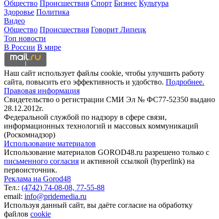
Общество
Происшествия
Спорт
Бизнес
Культура
Здоровье
Политика
Видео
Общество
Происшествия
Говорит Липецк
Топ новости
В России
В мире
Наш сайт использует файлы cookie, чтобы улучшить работу
сайта, повысить его эффективность и удобство.
Подробнее.
Правовая информация
Свидетельство о регистрации СМИ Эл № ФС77-52350 выдано
28.12.2012г.
Федеральной службой по надзору в сфере связи,
информационных технологий и массовых коммуникаций
(Роскомнадзор)
Использование материалов
Использование материалов GOROD48.ru разрешено только с
письменного согласия
и активной ссылкой (hyperlink) на
первоисточник.
Реклама на Gorod48
Тел.:
(4742) 74-08-08,
77-55-88
email:
info@pridemedia.ru
Используя данный сайт, вы даёте согласие на обработку
файлов
cookie