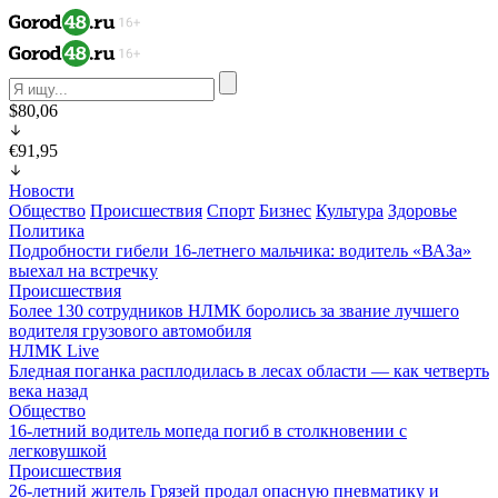
$80,06
€91,95
Новости
Общество
Происшествия
Спорт
Бизнес
Культура
Здоровье
Политика
Подробности гибели 16-летнего мальчика: водитель «ВАЗа»
выехал на встречку
Происшествия
Более 130 сотрудников НЛМК боролись за звание лучшего
водителя грузового автомобиля
НЛМК Live
Бледная поганка расплодилась в лесах области — как четверть
века назад
Общество
16-летний водитель мопеда погиб в столкновении с
легковушкой
Происшествия
26-летний житель Грязей продал опасную пневматику и