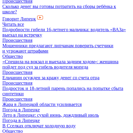
Происшествия
Сколько денег вы готовы потратить на сборы ребёнка к
школе?
Говорит Липецк
Читать все
Подробности гибели 16-летнего мальчика: водитель «ВАЗа»
выехал на встречку
Происшествия
Мошенники предлагают липчанам поверить счетчики
и угрожают штрафами
Общество
«Спешила на вокзал и выехала задним ходом»: женщина
пойдет под суд за гибель водителя мопеда
Происшествия
Ельчанин осужден за кражу денег со счета отца
Происшествия
Подросток и 18-летний парень попались на попытке сбыта
синтетики
Происшествия
Жара в Липецкой области усиливается
Погода в Липецке
Лето в Липецке: сухой июнь, дождливый июль
Погода в Липецке
В Сселках отключат холодную воду
Общество