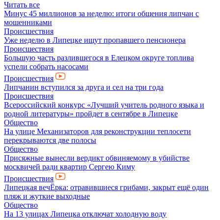
Читать все
Минус 45 миллионов за неделю: итоги общения липчан с
мошенниками
Происшествия
Уже неделю в Липецке ищут пропавшего пенсионера
Происшествия
Большую часть разлившегося в Елецком округе топлива
успели собрать насосами
Происшествия
Липчанин вступился за друга и сел на три года
Происшествия
Всероссийский конкурс «Лучший учитель родного языка и
родной литературы» пройдет в сентябре в Липецке
Общество
На улице Механизаторов для реконструкции теплосети
перекрываются две полосы
Общество
Присяжные вынесли вердикт обвиняемому в убийстве
москвичей ради квартир Сергею Киму
Происшествия
Липецкая вечЁрка: отравившиеся грибами, закрыт ещё один
пляж и жуткие выходные
Общество
На 13 улицах Липецка отключат холодную воду