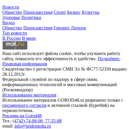
Новости
Общество
Происшествия
Спорт
Бизнес
Культура
Здоровье
Политика
Видео
Общество
Происшествия
Говорит Липецк
Топ новости
В России
В мире
Наш сайт использует файлы cookie, чтобы улучшить работу
сайта, повысить его эффективность и удобство.
Подробнее.
Правовая информация
Свидетельство о регистрации СМИ Эл № ФС77-52350 выдано
28.12.2012г.
Федеральной службой по надзору в сфере связи,
информационных технологий и массовых коммуникаций
(Роскомнадзор)
Использование материалов
Использование материалов GOROD48.ru разрешено только с
письменного согласия
и активной ссылкой (hyperlink) на
первоисточник.
Реклама на Gorod48
Тел.:
(4742) 74-08-08,
77-55-88
email:
info@pridemedia.ru