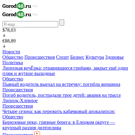
$78,03
€88,89
Новости
Общество
Происшествия
Спорт
Бизнес
Культура
Здоровье
Политика
Липецкая вечЁрка: отравившиеся грибами, закрыт ещё один
пляж и жуткие выходные
Общество
Пьяный водитель выехал на встречку: погибла женщина
Происшествия
Погиб водитель, пострадали трое детей: авария на трассе
Липецк-Хлевное
Происшествия
Четыре сезона: как пережить кабачковый апокалипсис
Общество
Бирюзовые реки, грязные берега: в Елецком округе —
крупный разлив дизтоплива
Происшествия