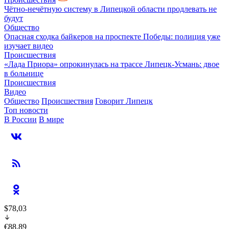
Чётно-нечётную систему в Липецкой области продлевать не
будут
Общество
Опасная сходка байкеров на проспекте Победы: полиция уже
изучает видео
Происшествия
«Лада Приора» опрокинулась на трассе Липецк-Усмань: двое
в больнице
Происшествия
Видео
Общество
Происшествия
Говорит Липецк
Топ новости
В России
В мире
$78,03
€88,89