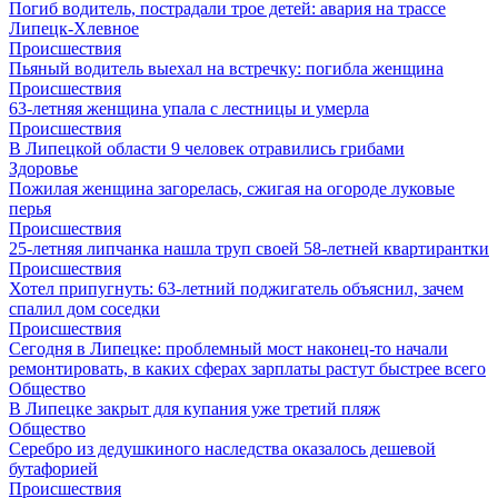
Погиб водитель, пострадали трое детей: авария на трассе
Липецк-Хлевное
Происшествия
Пьяный водитель выехал на встречку: погибла женщина
Происшествия
63-летняя женщина упала с лестницы и умерла
Происшествия
В Липецкой области 9 человек отравились грибами
Здоровье
Пожилая женщина загорелась, сжигая на огороде луковые
перья
Происшествия
25-летняя липчанка нашла труп своей 58-летней квартирантки
Происшествия
Хотел припугнуть: 63-летний поджигатель объяснил, зачем
спалил дом соседки
Происшествия
Сегодня в Липецке: проблемный мост наконец-то начали
ремонтировать, в каких сферах зарплаты растут быстрее всего
Общество
В Липецке закрыт для купания уже третий пляж
Общество
Серебро из дедушкиного наследства оказалось дешевой
бутафорией
Происшествия