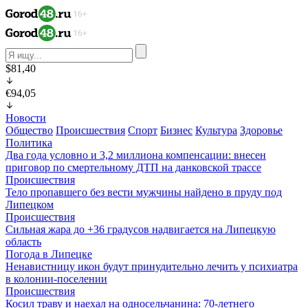
$81,40
€94,05
Новости
Общество
Происшествия
Спорт
Бизнес
Культура
Здоровье
Политика
Два года условно и 3,2 миллиона компенсации: внесен
приговор по смертельному ДТП на данковской трассе
Происшествия
Тело пропавшего без вести мужчины найдено в пруду под
Липецком
Происшествия
Сильная жара до +36 градусов надвигается на Липецкую
область
Погода в Липецке
Ненавистницу икон будут принудительно лечить у психиатра
в колонии-поселении
Происшествия
Косил траву и наехал на односельчанина: 70-летнего