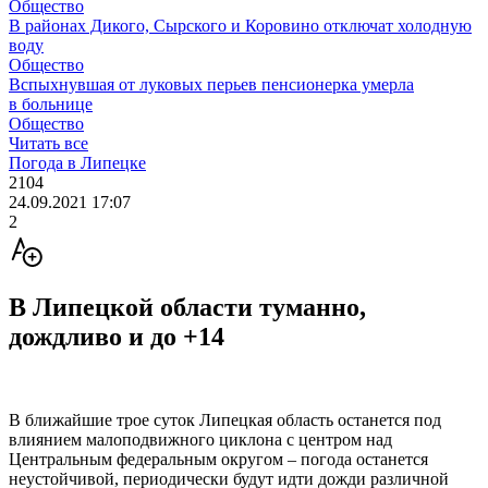
Общество
В районах Дикого, Сырского и Коровино отключат холодную
воду
Общество
Вспыхнувшая от луковых перьев пенсионерка умерла
в больнице
Общество
Читать все
Погода в Липецке
2104
24.09.2021 17:07
2
В Липецкой области туманно,
дождливо и до +14
В ближайшие трое суток Липецкая область останется под
влиянием малоподвижного циклона с центром над
Центральным федеральным округом – погода останется
неустойчивой, периодически будут идти дожди различной