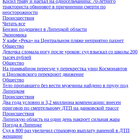
Косил траву и наехал на односельчанина: 70-летнего
тракториста обвиняют в причинении смерти по
неосторожности
Происшествия
Читать все
Бензин подешевел в Липецкой области
Экономика
У кафе «Река» на Центральном пляже неприятно пахнет
Общество
Девочка сломала ногу после уроков: суд взыскал со школы 200
тысяч рублей
Общество
На трамвайном переезде у перекрестка улиц Космонавтов
и Циолковского перекроют движение
Общество
Тело пропавшего без вести мужчины найдено в пруду под
Липецком
Происшествия
Два года условно и 3,2 миллиона компенсации: внесен
приговор по смертельному ДТП на данковской трассе
Происшествия
Липецкую область на один день накроет сильная жара
Погода в Липецке
Суд в 800 раз увеличил страховую выплату раненой в ДТП
женщине