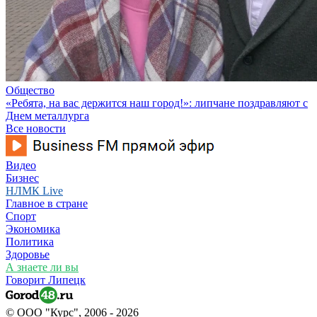
Общество
«Ребята, на вас держится наш город!»: липчане поздравляют с
Днем металлурга
Все новости
Видео
Бизнес
НЛМК Live
Главное в стране
Спорт
Экономика
Политика
Здоровье
А знаете ли вы
Говорит Липецк
© ООО "Курс", 2006 - 2026