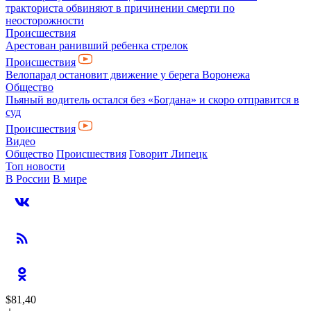
тракториста обвиняют в причинении смерти по
неосторожности
Происшествия
Арестован ранивший ребенка стрелок
Происшествия
Велопарад остановит движение у берега Воронежа
Общество
Пьяный водитель остался без «Богдана» и скоро отправится в
суд
Происшествия
Видео
Общество
Происшествия
Говорит Липецк
Топ новости
В России
В мире
$81,40