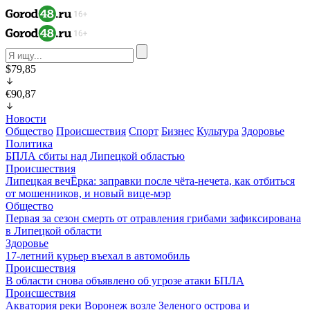
$79,85
€90,87
Новости
Общество
Происшествия
Спорт
Бизнес
Культура
Здоровье
Политика
БПЛА сбиты над Липецкой областью
Происшествия
Липецкая вечЁрка: заправки после чёта-нечета, как отбиться
от мошенников, и новый вице-мэр
Общество
Первая за сезон смерть от отравления грибами зафиксирована
в Липецкой области
Здоровье
17-летний курьер въехал в автомобиль
Происшествия
В области снова объявлено об угрозе атаки БПЛА
Происшествия
Акватория реки Воронеж возле Зеленого острова и