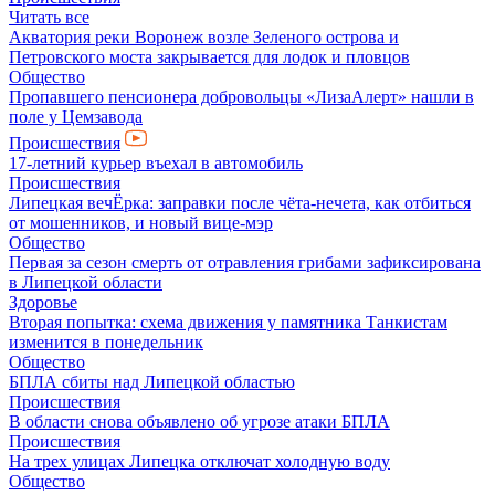
Читать все
Акватория реки Воронеж возле Зеленого острова и
Петровского моста закрывается для лодок и пловцов
Общество
Пропавшего пенсионера добровольцы «ЛизаАлерт» нашли в
поле у Цемзавода
Происшествия
17-летний курьер въехал в автомобиль
Происшествия
Липецкая вечЁрка: заправки после чёта-нечета, как отбиться
от мошенников, и новый вице-мэр
Общество
Первая за сезон смерть от отравления грибами зафиксирована
в Липецкой области
Здоровье
Вторая попытка: схема движения у памятника Танкистам
изменится в понедельник
Общество
БПЛА сбиты над Липецкой областью
Происшествия
В области снова объявлено об угрозе атаки БПЛА
Происшествия
На трех улицах Липецка отключат холодную воду
Общество