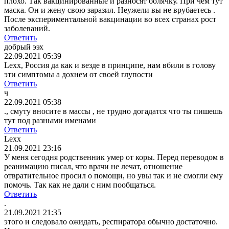
плохо. Так вакцинированные и разносят болячку. При чем тут
маска. Он и жену свою заразил. Неужели вы не врубаетесь .
После экспериментальной вакцинации во всех странах рост
заболеваний.
Ответить
добрый ээх
22.09.2021 05:39
Lexx, Россия да как и везде в принципе, нам вбили в голову
эти симптомы а дохнем от своей глупости
Ответить
ч
22.09.2021 05:38
., смуту вносите в массы , не трудно догадатся что ты пишешь
тут под разными именами
Ответить
Lexx
21.09.2021 23:16
У меня сегодня родственник умер от коры. Перед переводом в
реанимацию писал, что врачи не лечат, отношение
отвратительное просил о помощи, но увы так и не смогли ему
помочь. Так как не дали с ним пообщаться.
Ответить
.
21.09.2021 21:35
этого и следовало ожидать, респиратора обычно достаточно.