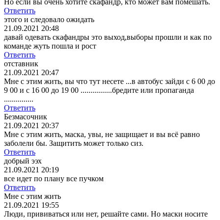
Но если вы очень хотите скафандр, кто может вам помешать.
Ответить
этого и следовало ожидать
21.09.2021 20:48
давай одевать скафандры это выход,выборы прошли и как по
команде жуть пошла и рост
Ответить
отставник
21.09.2021 20:47
Мне с этим жить, вы что тут несете ...в автобус зайди с 6 00 до
9 00 и с 16 00 до 19 00 ................бредите или пропаганда
...............
Ответить
Безмасочник
21.09.2021 20:37
Мне с этим жить, маска, увы, не защищает и вы всё равно
заболели бы. Защитить может только сиз.
Ответить
добрый ээх
21.09.2021 20:19
все идет по плану все пучком
Ответить
Мне с этим жить
21.09.2021 19:55
Люди, прививаться или нет, решайте сами. Но маски носите