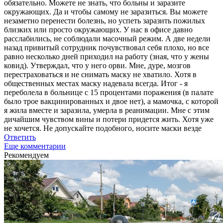
обязательно. Можете не знать, что больны и заразите
окружающих. Да и чтобы самому не заразиться. Вы можете
незаметно перенести болезнь, но успеть заразить пожилых
близких или просто окружающих. У нас в офисе давно
расслабились, не соблюдали масочный режим. А две недели
назад привитый сотрудник почувствовал себя плохо, но все
равно несколько дней приходил на работу (зная, что у жены
ковид). Утверждал, что у него орви. Мне, дуре, мозгов
перестраховаться и не снимать маску не хватило. Хотя в
общественных местах маску надевала всегда. Итог - я
переболела в больнице с 15 процентами поражения (в палате
было трое вакцинированных и двое нет), а мамочка, с которой
я жила вместе и заразила, умерла в реанимации. Мне с этим
дичайшим чувством вины и потери придется жить. Хотя уже
не хочется. Не допускайте подобного, носите маски везде
Ответить
Еще комментарии
Рекомендуем