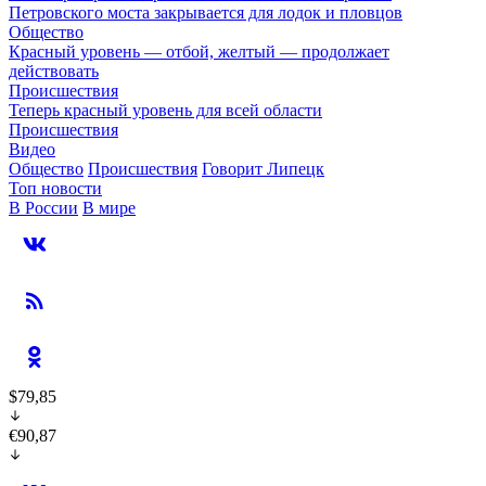
Петровского моста закрывается для лодок и пловцов
Общество
Красный уровень — отбой, желтый — продолжает
действовать
Происшествия
Теперь красный уровень для всей области
Происшествия
Видео
Общество
Происшествия
Говорит Липецк
Топ новости
В России
В мире
$79,85
€90,87