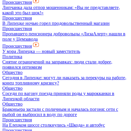
Происшествия
Липчанка дала отпор мошенникам: «Вы не представляете,
какой это был шок!»
Происшествия
В Липецке ночью горел продовольственный магазин
Происшествия
Пропавшего пенсионера добровольцы «ЛизаАлерт» нашли в
поле у Цемзавода
Происшествия
У мэра Липецка — новый заместитель
Политика
Снятие ограничений на заправках: люди стали добрее,
появился оптимизм
Общество
Сегодня в Липецке: могут ли наказать за перекуры на работе,
конец топливному кризису?
Общество
Соседи по вагону поезда приняли роды у марокканки в
Липецкой области
Общество
Браконьера застали с поличным и началась погоня: сети с
рыбой он выбросил в воду по дороге
Происшествия
На Елецком шоссе столкнулись «Шкода» и автобус
Происшествия