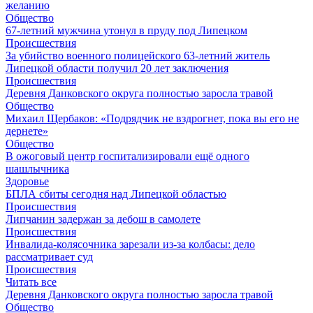
желанию
Общество
67-летний мужчина утонул в пруду под Липецком
Происшествия
За убийство военного полицейского 63-летний житель
Липецкой области получил 20 лет заключения
Происшествия
Деревня Данковского округа полностью заросла травой
Общество
Михаил Щербаков: «Подрядчик не вздрогнет, пока вы его не
дернете»
Общество
В ожоговый центр госпитализировали ещё одного
шашлычника
Здоровье
БПЛА сбиты сегодня над Липецкой областью
Происшествия
Липчанин задержан за дебош в самолете
Происшествия
Инвалида-колясочника зарезали из-за колбасы: дело
рассматривает суд
Происшествия
Читать все
Деревня Данковского округа полностью заросла травой
Общество