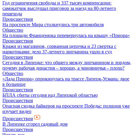
Год ограничения свободы и 337 тысяч компенсации:
самокатчик выслушал приговор за наезд на 80-летнего
пешехода
Происшествия
На проспекте Мира столкнулись три автомобиля
Общество
На площади Франценюка перевернулась на крышу «Приора»
Происшествия
Кражи из магазинов, сорванная цепочка и 23 свертка с
наркотиками: дело 37-летнего липчанина ушло в суд
Происшествия
Сегодня в Липецке: что общего между липчанином и лордом,
почему рабочая династия – хорошо, а чиновничья – плохо?
Общество
«Лада Приора» опрокинулась на трассе Липецк-Усмань: двое
в больнице
Происшествия
БПЛА сбиты сегодня над Липецкой областью
Происшествия
Опасная сходка байкеров на проспекте Победы: полиция уже
изучает видео
Происшествия
В Липецке сгорел садовый дом
Происшествия
Читать все