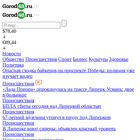
$78,40
€89,44
Новости
Общество
Происшествия
Спорт
Бизнес
Культура
Здоровье
Политика
Опасная сходка байкеров на проспекте Победы: полиция уже
изучает видео
Происшествия
«Лада Приора» опрокинулась на трассе Липецк-Усмань: двое
в больнице
Происшествия
БПЛА сбиты сегодня над Липецкой областью
Происшествия
67-летний мужчина утонул в пруду под Липецком
Происшествия
В Липецке воют сирены: объявлен красный уровень
Происшествия
Цены на бензин разогнались