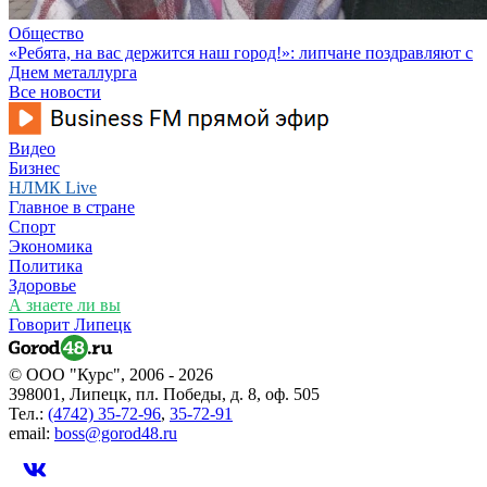
Общество
«Ребята, на вас держится наш город!»: липчане поздравляют с
Днем металлурга
Все новости
Видео
Бизнес
НЛМК Live
Главное в стране
Спорт
Экономика
Политика
Здоровье
А знаете ли вы
Говорит Липецк
© ООО "Курс", 2006 - 2026
398001, Липецк, пл. Победы, д. 8, оф. 505
Тел.:
(4742) 35-72-96
,
35-72-91
email:
boss@gorod48.ru