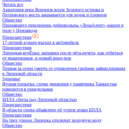
Читать все
Акватория реки Воронеж возле Зеленого острова и
Петровского моста закрывается для лодок и пловцов
Общество
Пропавшего пенсионера добровольцы «ЛизаАлерт» нашли в
поле у Цемзавода
Происшествия
17-летний курьер въехал в автомобиль
Происшествия
Липецкая вечЁрка: заправки после чёта-нечета, как отбиться
от мошенников, и новый вице-мэр
Общество
Первая за сезон смерть от отравления грибами зафиксирована
в Липецкой области
Здоровье
Вторая попытка: схема движения у памятника Танкистам
изменится в понедельник
Общество
БПЛА сбиты над Липецкой областью
Происшествия
В области снова объявлено об угрозе атаки БПЛА
Происшествия
На трех улицах Липецка отключат холодную воду
Общество