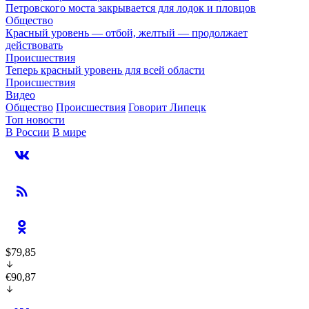
Петровского моста закрывается для лодок и пловцов
Общество
Красный уровень — отбой, желтый — продолжает
действовать
Происшествия
Теперь красный уровень для всей области
Происшествия
Видео
Общество
Происшествия
Говорит Липецк
Топ новости
В России
В мире
$79,85
€90,87