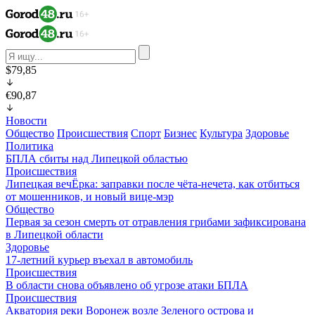
$79,85
€90,87
Новости
Общество
Происшествия
Спорт
Бизнес
Культура
Здоровье
Политика
БПЛА сбиты над Липецкой областью
Происшествия
Липецкая вечЁрка: заправки после чёта-нечета, как отбиться
от мошенников, и новый вице-мэр
Общество
Первая за сезон смерть от отравления грибами зафиксирована
в Липецкой области
Здоровье
17-летний курьер въехал в автомобиль
Происшествия
В области снова объявлено об угрозе атаки БПЛА
Происшествия
Акватория реки Воронеж возле Зеленого острова и