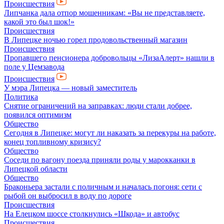
Происшествия
Липчанка дала отпор мошенникам: «Вы не представляете,
какой это был шок!»
Происшествия
В Липецке ночью горел продовольственный магазин
Происшествия
Пропавшего пенсионера добровольцы «ЛизаАлерт» нашли в
поле у Цемзавода
Происшествия
У мэра Липецка — новый заместитель
Политика
Снятие ограничений на заправках: люди стали добрее,
появился оптимизм
Общество
Сегодня в Липецке: могут ли наказать за перекуры на работе,
конец топливному кризису?
Общество
Соседи по вагону поезда приняли роды у марокканки в
Липецкой области
Общество
Браконьера застали с поличным и началась погоня: сети с
рыбой он выбросил в воду по дороге
Происшествия
На Елецком шоссе столкнулись «Шкода» и автобус
Происшествия