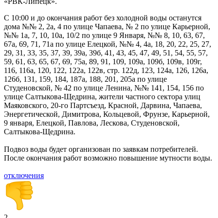
«РВК-Липецк».
С 10:00 и до окончания работ без холодной воды останутся
дома №№ 2, 2а, 4 по улице Чапаева, № 2 по улице Карьерной,
№№ 1а, 7, 10, 10а, 10/2 по улице 9 Января, №№ 8, 10, 63, 67,
67а, 69, 71, 71а по улице Елецкой, №№ 4, 4а, 18, 20, 22, 25, 27,
29, 31, 33, 35, 37, 39, 39а, 39б, 41, 43, 45, 47, 49, 51, 54, 55, 57,
59, 61, 63, 65, 67, 69, 75а, 89, 91, 109, 109а, 109б, 109в, 109г,
116, 116а, 120, 122, 122а, 122в, стр. 122д, 123, 124а, 126, 126а,
126б, 131, 159, 184, 187а, 188, 201, 205а по улице
Студеновской, № 42 по улице Ленина, №№ 141, 154, 156 по
улице Салтыкова-Щедрина, жители частного сектора улиц
Маяковского, 20-го Партсъезд, Красной, Дарвина, Чапаева,
Энергетической, Димитрова, Кольцевой, Фрунзе, Карьерной,
9 января, Елецкой, Павлова, Лескова, Студеновской,
Салтыкова-Щедрина.
Подвоз воды будет организован по заявкам потребителей.
После окончания работ возможно повышение мутности воды.
отключения
2