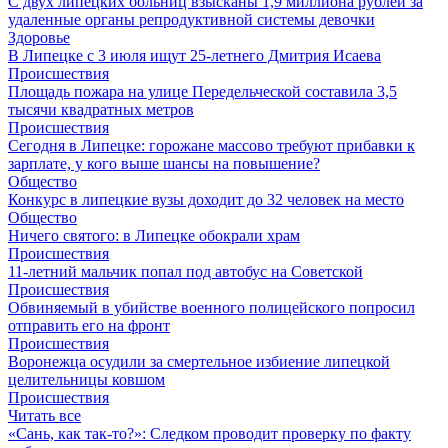
С двух липецких больниц взысканы 1,9 миллиона рублей за
удаленные органы репродуктивной системы девочки
Здоровье
В Липецке с 3 июля ищут 25-летнего Дмитрия Исаева
Происшествия
Площадь пожара на улице Передельческой составила 3,5
тысячи квадратных метров
Происшествия
Сегодня в Липецке: горожане массово требуют прибавки к
зарплате, у кого выше шансы на повышение?
Общество
Конкурс в липецкие вузы доходит до 32 человек на место
Общество
Ничего святого: в Липецке обокрали храм
Происшествия
11-летний мальчик попал под автобус на Советcкой
Происшествия
Обвиняемый в убийстве военного полицейского попросил
отправить его на фронт
Происшествия
Воронежца осудили за смертельное избиение липецкой
целительницы ковшом
Происшествия
Читать все
«Сань, как так-то?»: Следком проводит проверку по факту