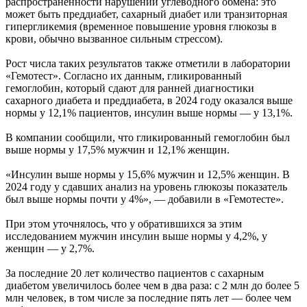
распространенности нарушений углеводного обмена: это
может быть преддиабет, сахарный диабет или транзиторная
гипергликемия (временное повышение уровня глюкозы в
крови, обычно вызванное сильным стрессом).
Рост числа таких результатов также отметили в лаборатории
«Гемотест». Согласно их данным, гликированный
гемоглобин, который сдают для ранней диагностики
сахарного диабета и преддиабета, в 2024 году оказался выше
нормы у 12,1% пациентов, инсулин выше нормы — у 13,1%.
В компании сообщили, что гликированный гемоглобин был
выше нормы у 17,5% мужчин и 12,1% женщин.
«Инсулин выше нормы у 15,6% мужчин и 12,5% женщин. В
2024 году у сдавших анализ на уровень глюкозы показатель
был выше нормы почти у 4%», — добавили в «Гемотесте».
При этом уточнялось, что у обратившихся за этим
исследованием мужчин инсулин выше нормы у 4,2%, у
женщин — у 2,7%.
За последние 20 лет количество пациентов с сахарным
диабетом увеличилось более чем в два раза: с 2 млн до более 5
млн человек, в том числе за последние пять лет — более чем