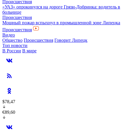
Происшествия
«УАЗ» опрокинулся на дороге Грязи-Добринка: водитель в
больнице
Происшествия
Мощный пожар вспыхнул в промышленной зоне Липецка
Происшествия
Видео
Общество
Происшествия
Говорит Липецк
Топ новости
В России
В мире
$78,47
€89,60