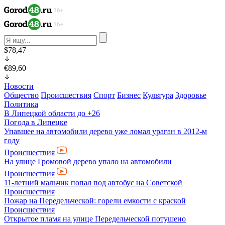
$78,47
€89,60
Новости
Общество
Происшествия
Спорт
Бизнес
Культура
Здоровье
Политика
В Липецкой области до +26
Погода в Липецке
Упавшее на автомобили дерево уже ломал ураган в 2012-м
году
Происшествия
На улице Громовой дерево упало на автомобили
Происшествия
11-летний мальчик попал под автобус на Советcкой
Происшествия
Пожар на Передельческой: горели емкости с краской
Происшествия
Открытое пламя на улице Передельческой потушено