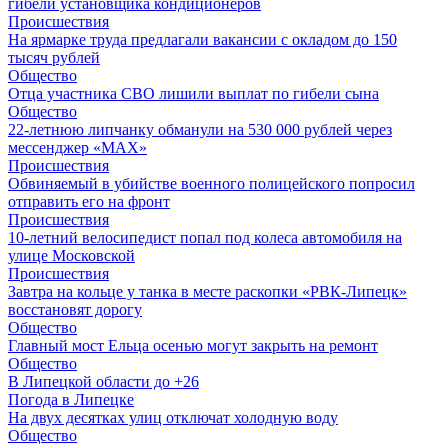
гибели установщика кондиционеров
Происшествия
На ярмарке труда предлагали вакансии с окладом до 150
тысяч рублей
Общество
Отца участника СВО лишили выплат по гибели сына
Общество
22-летнюю липчанку обманули на 530 000 рублей через
мессенджер «MAX»
Происшествия
Обвиняемый в убийстве военного полицейского попросил
отправить его на фронт
Происшествия
10-летний велосипедист попал под колеса автомобиля на
улице Московской
Происшествия
Завтра на кольце у танка в месте раскопки «РВК-Липецк»
восстановят дорогу
Общество
Главный мост Ельца осенью могут закрыть на ремонт
Общество
В Липецкой области до +26
Погода в Липецке
На двух десятках улиц отключат холодную воду
Общество