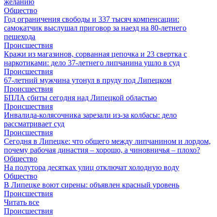
желанию
Общество
Год ограничения свободы и 337 тысяч компенсации:
самокатчик выслушал приговор за наезд на 80-летнего
пешехода
Происшествия
Кражи из магазинов, сорванная цепочка и 23 свертка с
наркотиками: дело 37-летнего липчанина ушло в суд
Происшествия
67-летний мужчина утонул в пруду под Липецком
Происшествия
БПЛА сбиты сегодня над Липецкой областью
Происшествия
Инвалида-колясочника зарезали из-за колбасы: дело
рассматривает суд
Происшествия
Сегодня в Липецке: что общего между липчанином и лордом,
почему рабочая династия – хорошо, а чиновничья – плохо?
Общество
На полутора десятках улиц отключат холодную воду
Общество
В Липецке воют сирены: объявлен красный уровень
Происшествия
Читать все
Происшествия