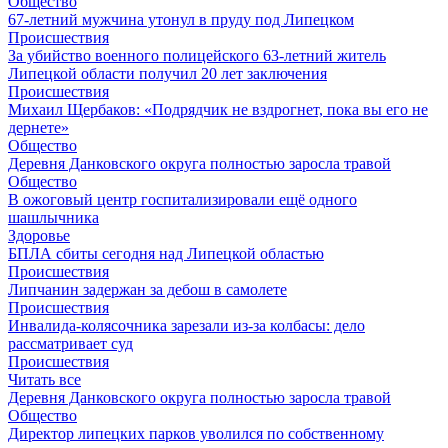
Общество
67-летний мужчина утонул в пруду под Липецком
Происшествия
За убийство военного полицейского 63-летний житель
Липецкой области получил 20 лет заключения
Происшествия
Михаил Щербаков: «Подрядчик не вздрогнет, пока вы его не
дернете»
Общество
Деревня Данковского округа полностью заросла травой
Общество
В ожоговый центр госпитализировали ещё одного
шашлычника
Здоровье
БПЛА сбиты сегодня над Липецкой областью
Происшествия
Липчанин задержан за дебош в самолете
Происшествия
Инвалида-колясочника зарезали из-за колбасы: дело
рассматривает суд
Происшествия
Читать все
Деревня Данковского округа полностью заросла травой
Общество
Директор липецких парков уволился по собственному