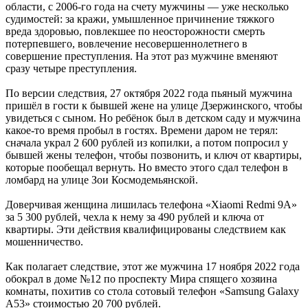
области, c 2006-го года на счету мужчины — уже несколько
судимостей: за кражи, умышленное причинение тяжкого
вреда здоровью, повлекшее по неосторожности смерть
потерпевшего, вовлечение несовершеннолетнего в
совершение преступления. На этот раз мужчине вменяют
сразу четыре преступления.
По версии следствия, 27 октября 2022 года пьяный мужчина
пришёл в гости к бывшей жене на улице Дзержинского, чтобы
увидеться с сыном. Но ребёнок был в детском саду и мужчина
какое-то время пробыл в гостях. Времени даром не терял:
сначала украл 2 600 рублей из копилки, а потом попросил у
бывшей жены телефон, чтобы позвонить, и ключ от квартиры,
которые пообещал вернуть. Но вместо этого сдал телефон в
ломбард на улице Зои Космодемьянской.
Доверчивая женщина лишилась телефона «
Xiaomi Redmi 9A
»
за 5 300 рублей, чехла к нему за 490 рублей и ключа от
квартиры. Эти действия квалифицированы следствием как
мошенничество.
Как полагает следствие, этот же мужчина 17 ноября 2022 года
обокрал в доме №12 по проспекту Мира спящего хозяина
комнаты, похитив со стола сотовый телефон «Samsung Galaxy
A53» стоимостью 20 700 рублей.