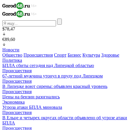
$78,47
€89,60
Новости
Общество
Происшествия
Спорт
Бизнес
Культура
Здоровье
Политика
БПЛА сбиты сегодня над Липецкой областью
Происшествия
67-летний мужчина утонул в пруду под Липецком
Происшествия
В Липецке воют сирены: объявлен красный уровень
Происшествия
Цены на бензин разогнались
Экономика
Угроза атаки БПЛА миновала
Происшествия
В Ельце и четырех округах области объявлено об угрозе атаки
БПЛА
Происшествия