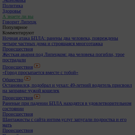
Экономика
Политика
Здоровье
А знаете ли вы
Говорит Липецк
Популярное
Комментируют
Ночная атака БПЛА: ранены два человека, повреждены
четыре частных дома и строящаяся многоэтажка
Происшествия
Жесткая авария под Липецком: два человека погибли, трое
пострадали
Происшествия
«Город просыпается вместе с тобой»
Общество
Остановился, подобрал и уехал: 49-летний водитель присвоил
на заправке чужой кошелек
Происшествия
Раненые при падении БПЛА находятся в удовлетворительном
состоянии
Происшествия
Шантажисты с сайта интим-услуг запугали подростка и его
мать
Происшествия