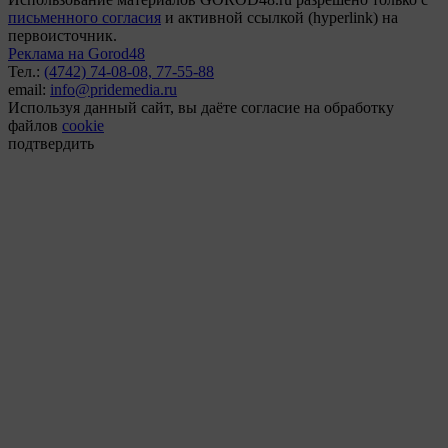
письменного согласия
и активной ссылкой (hyperlink) на
первоисточник.
Реклама на Gorod48
Тел.:
(4742) 74-08-08,
77-55-88
email:
info@pridemedia.ru
Используя данный сайт, вы даёте согласие на обработку
файлов
cookie
подтвердить