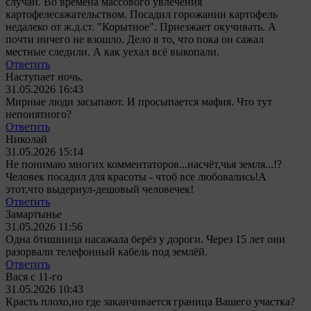
случай. Во времена массового увлечения
картофелесажательством. Посадил горожанин картофель
недалеко от ж.д.ст. "Корытное". Приезжает окучивать. А
почти ничего не взошло. Дело в то, что пока он сажал
местные следили. А как уехал всё выкопали.
Ответить
Наступает ночь.
31.05.2026 16:43
Мирные люди засыпают. И просыпается мафия. Что тут
непонятного?
Ответить
Николай
31.05.2026 15:14
Не понимаю многих комментаторов...насчёт,чья земля...!?
Человек посадил для красоты - чтоб все любовались!А
этот,что выдернул-дешовый человечек!
Ответить
Замартынье
31.05.2026 11:56
Одна бтишница насажала берёз у дороги. Через 15 лет они
разорвали телефонный кабель под землёй.
Ответить
Вася с 11-го
31.05.2026 10:43
Красть плохо,но где заканчивается граница Вашего участка?