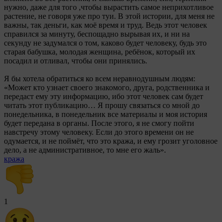
нужно, даже для того ,чтобы вырастить самое неприхотливое
растение, не говоря уже про туи. В этой истории, для меня не
важны, так деньги, как моё время и труд. Ведь этот человек
справился за минуту, беспощадно вырывая их, и ни на
секунду не задумался о том, каково будет человеку, будь это
старая бабушка, молодая женщина, ребёнок, который их
посадил и отливал, чтобы они принялись.
Я бы хотела обратиться ко всем неравнодушным людям:
«Может кто узнает своего знакомого, друга, родственника и
передаст ему эту информацию, ибо этот человек сам будет
читать этот публикацию… Я прошу связаться со мной до
понедельника, в понедельник все материалы и моя история
будет передана в органы. После этого, я не смогу пойти
навстречу этому человеку. Если до этого времени он не
одумается, и не поймёт, что это кража, и ему грозит уголовное
дело, а не административное, то мне его жаль».
кража
1