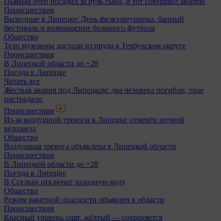
Пьяный отец посадил за руль сына, и тот совершил аварию
Происшествия
Выходные в Липецке: День физкультурника, банный
фестиваль и возвращение большого футбола
Общество
Тело мужчины достали из пруда в Тербунском округе
Происшествия
В Липецкой области до +28
Погода в Липецке
Читать все
Жесткая авария под Липецком: два человека погибли, трое
пострадали
Происшествия
Из-за воздушной тревоги в Липецке отменён ночной
велозаезд
Общество
Воздушная тревога объявлена в Липецкой области
Происшествия
В Липецкой области до +28
Погода в Липецке
В Сселках отключат холодную воду
Общество
Режим ракетной опасности объявлен в области
Происшествия
Красный уровень снят, жёлтый — сохраняется