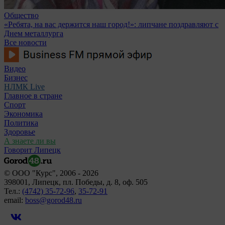
Общество
«Ребята, на вас держится наш город!»: липчане поздравляют с
Днем металлурга
Все новости
Видео
Бизнес
НЛМК Live
Главное в стране
Спорт
Экономика
Политика
Здоровье
А знаете ли вы
Говорит Липецк
© ООО "Курс", 2006 - 2026
398001, Липецк, пл. Победы, д. 8, оф. 505
Тел.:
(4742) 35-72-96
,
35-72-91
email:
boss@gorod48.ru