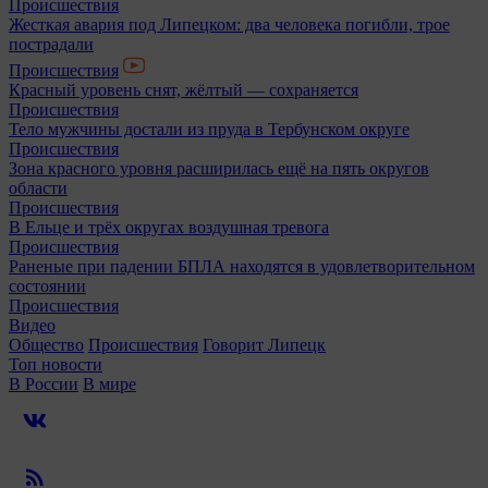
Происшествия
Жесткая авария под Липецком: два человека погибли, трое
пострадали
Происшествия
Красный уровень снят, жёлтый — сохраняется
Происшествия
Тело мужчины достали из пруда в Тербунском округе
Происшествия
Зона красного уровня расширилась ещё на пять округов
области
Происшествия
В Ельце и трёх округах воздушная тревога
Происшествия
Раненые при падении БПЛА находятся в удовлетворительном
состоянии
Происшествия
Видео
Общество
Происшествия
Говорит Липецк
Топ новости
В России
В мире