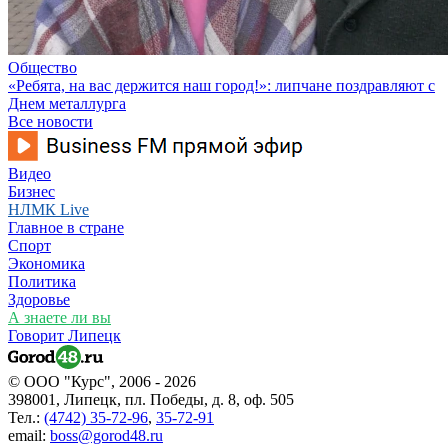
Общество
«Ребята, на вас держится наш город!»: липчане поздравляют с
Днем металлурга
Все новости
Видео
Бизнес
НЛМК Live
Главное в стране
Спорт
Экономика
Политика
Здоровье
А знаете ли вы
Говорит Липецк
© ООО "Курс", 2006 - 2026
398001, Липецк, пл. Победы, д. 8, оф. 505
Тел.:
(4742) 35-72-96
,
35-72-91
email:
boss@gorod48.ru