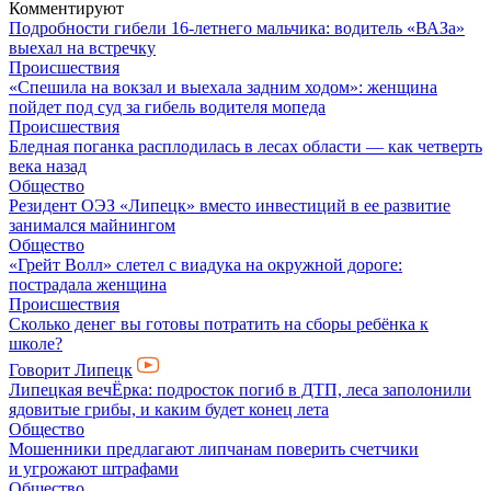
Комментируют
Подробности гибели 16-летнего мальчика: водитель «ВАЗа»
выехал на встречку
Происшествия
«Спешила на вокзал и выехала задним ходом»: женщина
пойдет под суд за гибель водителя мопеда
Происшествия
Бледная поганка расплодилась в лесах области — как четверть
века назад
Общество
Резидент ОЭЗ «Липецк» вместо инвестиций в ее развитие
занимался майнингом
Общество
«Грейт Волл» слетел с виадука на окружной дороге:
пострадала женщина
Происшествия
Сколько денег вы готовы потратить на сборы ребёнка к
школе?
Говорит Липецк
Липецкая вечЁрка: подросток погиб в ДТП, леса заполонили
ядовитые грибы, и каким будет конец лета
Общество
Мошенники предлагают липчанам поверить счетчики
и угрожают штрафами
Общество