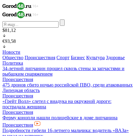
$81,12
€93,58
Новости
Общество
Происшествия
Спорт
Бизнес
Культура
Здоровье
Политика
34-летний липчанин прошел сквозь стены за запчастями и
рыбацким снаряжением
Происшествия
475 дронов сбито ночью российской ПВО, среди атакованных
Липецкая область
Происшествия
«Грейт Волл» слетел с виадука на окружной дороге:
пострадала женщина
Происшествия
Ферму конопли нашли полицейские в доме липчанина
Происшествия
Подробности гибели 16-летнего мальчика: водитель «ВАЗа»
выехал на встречку