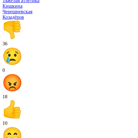
Тяжёлая атлетика
Кишкина
Черешневская
Козадёров
36
0
18
10