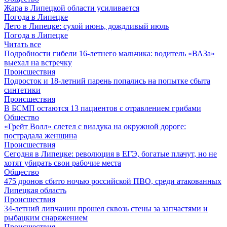
Жара в Липецкой области усиливается
Погода в Липецке
Лето в Липецке: сухой июнь, дождливый июль
Погода в Липецке
Читать все
Подробности гибели 16-летнего мальчика: водитель «ВАЗа»
выехал на встречку
Происшествия
Подросток и 18-летний парень попались на попытке сбыта
синтетики
Происшествия
В БСМП остаются 13 пациентов с отравлением грибами
Общество
«Грейт Волл» слетел с виадука на окружной дороге:
пострадала женщина
Происшествия
Сегодня в Липецке: революция в ЕГЭ, богатые плачут, но не
хотят убирать свои рабочие места
Общество
475 дронов сбито ночью российской ПВО, среди атакованных
Липецкая область
Происшествия
34-летний липчанин прошел сквозь стены за запчастями и
рыбацким снаряжением
Происшествия