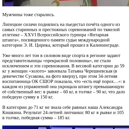
Мужчины тоже старались.
Липецкие силачи поднялись на пьедестал почёта одного из
самых старинных и престижных соревнований по тяжелой
атлетике – XXVI Всероссийского турнира «Янтарная
штанга», посвященного памяти судьи международной
категории Э. И. Цирика, который прошел в Калининграде.
Уже много лет тон в силовом виде спорта в регионе задают
представительницы «прекрасной половины», не стали
исключением и эти соревнования. В весовой категории до 59
кг у женщин «золото» завоевала Татьяна Черешневская (в
девичестве Сусакова, на фото вверху), при этом 34-летняя
воспитанница ОК СШОР показала, что «есть ещё порох…»: в
каждом из упражнений она укрощала штангу превышающую
её собственный вес: в рывке – 60 кг, в толчке – 90 кг, что дало
победную сумму в 150 кг.
В категории до 71 кг не знала себе равных наша Александра
Кишкина. Результат 24-летней липчанки: 80 кг в рывке и 105
в толчке, победная сумма – 185 кг.