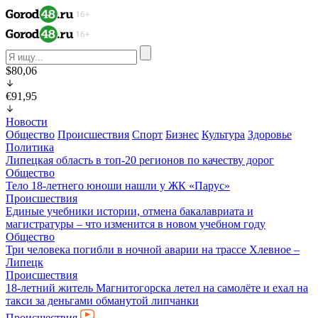
$80,06
€91,95
Новости
Общество
Происшествия
Спорт
Бизнес
Культура
Здоровье
Политика
Липецкая область в топ-20 регионов по качеству дорог
Общество
Тело 18-летнего юноши нашли у ЖК «Парус»
Происшествия
Единые учебники истории, отмена бакалавриата и
магистратуры – что изменится в новом учебном году
Общество
Три человека погибли в ночной аварии на трассе Хлевное –
Липецк
Происшествия
18-летний житель Магнитогорска летел на самолёте и ехал на
такси за деньгами обманутой липчанки
Происшествия