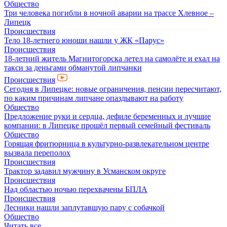
Общество
Три человека погибли в ночной аварии на трассе Хлевное –
Липецк
Происшествия
Тело 18-летнего юноши нашли у ЖК «Парус»
Происшествия
18-летний житель Магнитогорска летел на самолёте и ехал на
такси за деньгами обманутой липчанки
Происшествия
Сегодня в Липецке: новые ограничения, пенсии пересчитают,
по каким причинам липчане опаздывают на работу
Общество
Предложение руки и сердца, дефиле беременных и лучшие
компании: в Липецке прошёл первый семейный фестиваль
Общество
Горящая фритюрница в культурно-развлекательном центре
вызвала переполох
Происшествия
Трактор задавил мужчину в Усманском округе
Происшествия
Над областью ночью перехвачены БПЛА
Происшествия
Лесники нашли заплутавшую пару с собачкой
Общество
Читать все