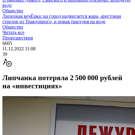
воду
Общество
Липецкая вечЁрка: на город надвигается жара, арестован
стрелок из Тракторного, и новая трагедия на воде
Общество
Читать все
Происшествия
6605
11.12.2022 11:08
39
Липчанка потеряла 2 500 000 рублей
на «инвестициях»