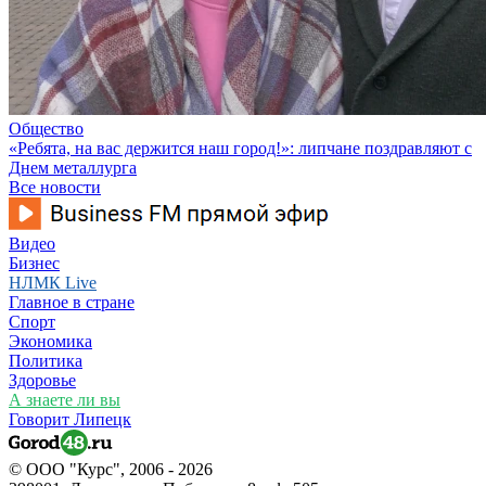
Общество
«Ребята, на вас держится наш город!»: липчане поздравляют с
Днем металлурга
Все новости
Видео
Бизнес
НЛМК Live
Главное в стране
Спорт
Экономика
Политика
Здоровье
А знаете ли вы
Говорит Липецк
© ООО "Курс", 2006 - 2026