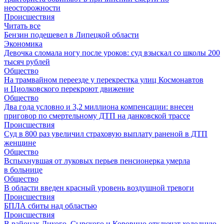
неосторожности
Происшествия
Читать все
Бензин подешевел в Липецкой области
Экономика
Девочка сломала ногу после уроков: суд взыскал со школы 200
тысяч рублей
Общество
На трамвайном переезде у перекрестка улиц Космонавтов
и Циолковского перекроют движение
Общество
Два года условно и 3,2 миллиона компенсации: внесен
приговор по смертельному ДТП на данковской трассе
Происшествия
Суд в 800 раз увеличил страховую выплату раненой в ДТП
женщине
Общество
Вспыхнувшая от луковых перьев пенсионерка умерла
в больнице
Общество
В области введен красный уровень воздушной тревоги
Происшествия
БПЛА сбиты над областью
Происшествия
В районах Дикого, Сырского и Коровино отключат холодную