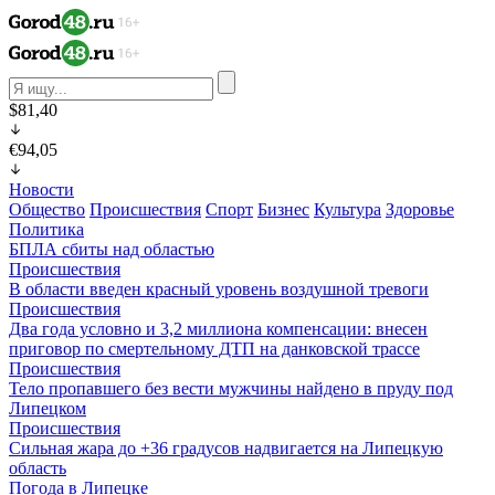
$81,40
€94,05
Новости
Общество
Происшествия
Спорт
Бизнес
Культура
Здоровье
Политика
БПЛА сбиты над областью
Происшествия
В области введен красный уровень воздушной тревоги
Происшествия
Два года условно и 3,2 миллиона компенсации: внесен
приговор по смертельному ДТП на данковской трассе
Происшествия
Тело пропавшего без вести мужчины найдено в пруду под
Липецком
Происшествия
Сильная жара до +36 градусов надвигается на Липецкую
область
Погода в Липецке