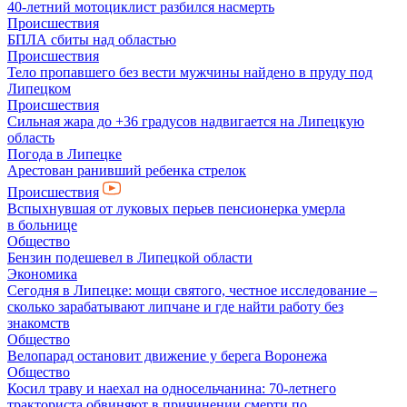
40-летний мотоциклист разбился насмерть
Происшествия
БПЛА сбиты над областью
Происшествия
Тело пропавшего без вести мужчины найдено в пруду под
Липецком
Происшествия
Сильная жара до +36 градусов надвигается на Липецкую
область
Погода в Липецке
Арестован ранивший ребенка стрелок
Происшествия
Вспыхнувшая от луковых перьев пенсионерка умерла
в больнице
Общество
Бензин подешевел в Липецкой области
Экономика
Сегодня в Липецке: мощи святого, честное исследование –
сколько зарабатывают липчане и где найти работу без
знакомств
Общество
Велопарад остановит движение у берега Воронежа
Общество
Косил траву и наехал на односельчанина: 70-летнего
тракториста обвиняют в причинении смерти по