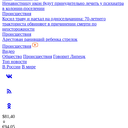
Ненавистницу икон будут принудительно лечить у психиатра
в колонии-поселении
Происшествия
Косил траву и наехал на односельчанина: 70-летнего
тракториста обвиняют в причинении смерти по
неосторожности
Происшествия
Арестован ранивший ребенка стрелок
Происшествия
Видео
Общество
Происшествия
Говорит Липецк
Топ новости
В России
В мире
$81,40
€94,05