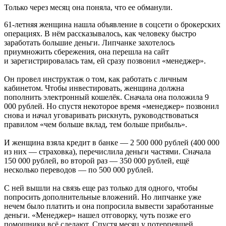
Только через месяц она поняла, что ее обманули.
61-летняя женщина нашла объявление в соцсети о брокерских
операциях. В нём рассказывалось, как человеку быстро
заработать большие деньги. Липчанке захотелось
приумножить сбережения, она перешла на сайт
и зарегистрировалась там, ей сразу позвонил «менеджер».
Он провел инструктаж о том, как работать с личным
кабинетом. Чтобы инвестировать, женщина должна
пополнить электронный кошелёк. Сначала она положила 9
000 рублей. Но спустя некоторое время «менеджер» позвонил
снова и начал уговаривать рискнуть, руководствоваться
правилом «чем больше вклад, тем больше прибыль».
И женщина взяла кредит в банке — 2 500 000 рублей (400 000
из них — страховка), перечислила деньги частями. Сначала
150 000 рублей, во второй раз — 350 000 рублей, ещё
несколько переводов — по 500 000 рублей.
С ней вышли на связь еще раз только для одного, чтобы
попросить дополнительные вложений. Но липчанке уже
нечем было платить и она попросила вывести заработанные
деньги. «Менеджер» нашел отговорку, чуть позже его
помощники всё сделают. Спустя месяц у потерпевшей