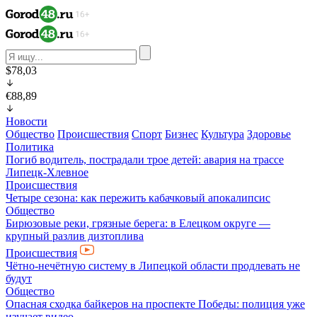
$78,03
€88,89
Новости
Общество
Происшествия
Спорт
Бизнес
Культура
Здоровье
Политика
Погиб водитель, пострадали трое детей: авария на трассе
Липецк-Хлевное
Происшествия
Четыре сезона: как пережить кабачковый апокалипсис
Общество
Бирюзовые реки, грязные берега: в Елецком округе —
крупный разлив дизтоплива
Происшествия
Чётно-нечётную систему в Липецкой области продлевать не
будут
Общество
Опасная сходка байкеров на проспекте Победы: полиция уже
изучает видео