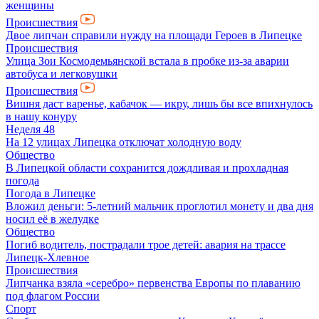
женщины
Происшествия
Двое липчан справили нужду на площади Героев в Липецке
Происшествия
Улица Зои Космодемьянской встала в пробке из-за аварии
автобуса и легковушки
Происшествия
Вишня даст варенье, кабачок — икру, лишь бы все впихнулось
в нашу конуру
Неделя 48
На 12 улицах Липецка отключат холодную воду
Общество
В Липецкой области сохранится дождливая и прохладная
погода
Погода в Липецке
Вложил деньги: 5-летний мальчик проглотил монету и два дня
носил её в желудке
Общество
Погиб водитель, пострадали трое детей: авария на трассе
Липецк-Хлевное
Происшествия
Липчанка взяла «серебро» первенства Европы по плаванию
под флагом России
Спорт