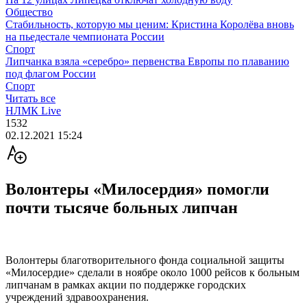
Общество
Стабильность, которую мы ценим: Кристина Королёва вновь
на пьедестале чемпионата России
Спорт
Липчанка взяла «серебро» первенства Европы по плаванию
под флагом России
Спорт
Читать все
НЛМК Live
1532
02.12.2021 15:24
Волонтеры «Милосердия» помогли
почти тысяче больных липчан
Волонтеры благотворительного фонда социальной защиты
«Милосердие» сделали в ноябре около 1000 рейсов к больным
липчанам в рамках акции по поддержке городских
учреждений здравоохранения.