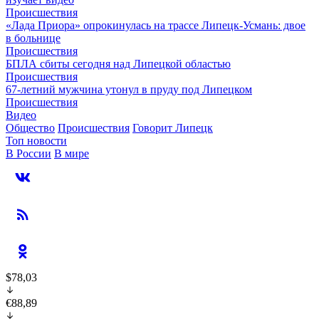
Происшествия
«Лада Приора» опрокинулась на трассе Липецк-Усмань: двое
в больнице
Происшествия
БПЛА сбиты сегодня над Липецкой областью
Происшествия
67-летний мужчина утонул в пруду под Липецком
Происшествия
Видео
Общество
Происшествия
Говорит Липецк
Топ новости
В России
В мире
$78,03
€88,89