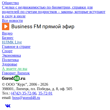
Общество
Сделки с недвижимостью по биометрии, справки для
родителей по счетам подростков – законы, которые вступают
в силу в июле
Все новости
Видео
Бизнес
НЛМК Live
Главное в стране
Спорт
Экономика
Политика
Здоровье
А знаете ли вы
Говорит Липецк
© ООО "Курс", 2006 - 2026
398001, Липецк, пл. Победы, д. 8, оф. 505
Тел.:
(4742) 35-72-96
,
35-72-91
email:
boss@gorod48.ru