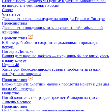
Стабильность, которую мы ценим: Кристина Королёва вновь
на пьедестале чемпионата России
Спорт
Читать все
Двое липчан справили нужду на площади Героев в Липецке
Происшествия
Двое липчан повадились пить и курить за счёт забывчивой
женщины
Происшествия
В Липецкой области сохранится дождливая и прохладная
погода
Погода в Липецке
Вишня даст варенье, кабачок — икру, лишь бы все впихнулось
в нашу конуру
Неделя 48
Улица Зои Космодемьянской встала в пробке из-за аварии
автобуса и легковушки
Происшествия
Вложил деньги: 5-летний мальчик проглотил монету и два дня
носил её в желудке
Общество
Погиб водитель, пострадали трое детей: авария на трассе
Липецк-Хлевное
Происшествия
На 12 улицах Липецка отключат холодную воду