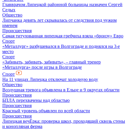
Главврачом Липецкой районной больницы назначен Сергей
Седых
Общество
Липчанка девять лет скрывалась от следствия под чужим
именем
Происшествия
Самая титулованная липецкая гребчиха взяла «бронзу» Евро
Спорт
«Металлург» разбушевался в Волгограде и поднялся на 3-е
место
Спорт
«Забивать, забивать, забивать», – главный тренер
«Металлурга» после игры в Волгограде
Спорт
На 11 улицах Липецка отключат холодную воду
Общество
Воздушная тревога объявлена в Ельце и 9 округах области
Происшествия
БПЛА перехвачены над областью
Происшествия
Красный уровень объявлен по всей области
Происшествия
Липецкая вечЁрка: проверка школ, проходящий сквозь стены
и конопляная ферма