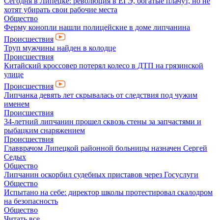
Сегодня в Липецке: революция в ЕГЭ, богатые плачут, но не
хотят убирать свои рабочие места
Общество
Ферму конопли нашли полицейские в доме липчанина
Происшествия
Труп мужчины найден в колодце
Происшествия
Китайский кроссовер потерял колесо в ДТП на грязинской
улице
Происшествия
Липчанка девять лет скрывалась от следствия под чужим
именем
Происшествия
34-летний липчанин прошел сквозь стены за запчастями и
рыбацким снаряжением
Происшествия
Главврачом Липецкой районной больницы назначен Сергей
Седых
Общество
Липчанин оскорбил судебных приставов через Госуслуги
Общество
Испытано на себе: директор школы протестировал скалодром
на безопасность
Общество
Читать все