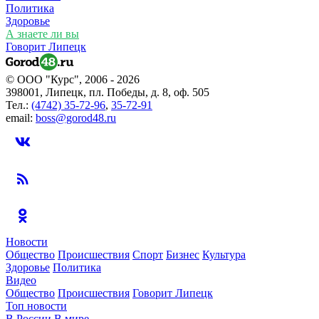
Политика
Здоровье
А знаете ли вы
Говорит Липецк
© ООО "Курс", 2006 - 2026
398001, Липецк, пл. Победы, д. 8, оф. 505
Тел.:
(4742) 35-72-96
,
35-72-91
email:
boss@gorod48.ru
Новости
Общество
Происшествия
Спорт
Бизнес
Культура
Здоровье
Политика
Видео
Общество
Происшествия
Говорит Липецк
Топ новости
В России
В мире