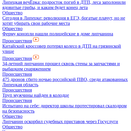
Липецкая вечЁрка: подросток погиб в ДТП, леса заполонили
ядовитые грибы, и каким будет конец лета
Общество
Сегодня в Липецке: революция в ЕГЭ, богатые плачут, но не
хотят убирать свои рабочие места
Общество
Ферму конопли нашли полицейские в доме липчанина
Происшествия
Китайский кроссовер потерял колесо в ДТП на грязинской
улице
Происшествия
34-летний липчанин прошел сквозь стены за запчастями и
рыбацким снаряжением
Происшествия
475 дронов сбито ночью российской ПВО, среди атакованных
Липецкая область
Происшествия
Труп мужчины найден в колодце
Происшествия
Испытано на себе: директор школы протестировал скалодром
на безопасность
Общество
Липчанин оскорбил судебных приставов через Госуслуги
Общество