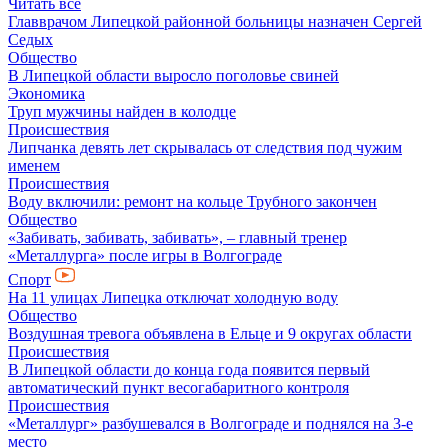
Читать все
Главврачом Липецкой районной больницы назначен Сергей
Седых
Общество
В Липецкой области выросло поголовье свиней
Экономика
Труп мужчины найден в колодце
Происшествия
Липчанка девять лет скрывалась от следствия под чужим
именем
Происшествия
Воду включили: ремонт на кольце Трубного закончен
Общество
«Забивать, забивать, забивать», – главный тренер
«Металлурга» после игры в Волгограде
Спорт
На 11 улицах Липецка отключат холодную воду
Общество
Воздушная тревога объявлена в Ельце и 9 округах области
Происшествия
В Липецкой области до конца года появится первый
автоматический пункт весогабаритного контроля
Происшествия
«Металлург» разбушевался в Волгограде и поднялся на 3-е
место