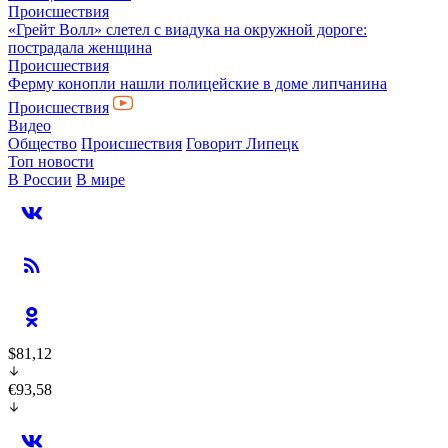
Происшествия
«Грейт Волл» слетел с виадука на окружной дороге:
пострадала женщина
Происшествия
Ферму конопли нашли полицейские в доме липчанина
Происшествия
Видео
Общество
Происшествия
Говорит Липецк
Топ новости
В России
В мире
$81,12
€93,58