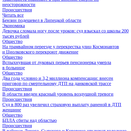
неосторожности
Происшествия
Читать все
Бензин подешевел в Липецкой области
Экономика
Девочка сломала ногу после уроков: суд взыскал со школы 200
тысяч рублей
Общество
На трамвайном переезде у перекрестка улиц Космонавтов
и Циолковского перекроют движение
Общество
Вспыхнувшая от луковых перьев пенсионерка умерла
в больнице
Общество
Два года условно и 3,2 миллиона компенсации: внесен
приговор по смертельному ДТП на данковской трассе
Происшествия
В области введен красный уровень воздушной тревоги
Происшествия
Суд в 800 раз увеличил страховую выплату раненой в ДТП
женщине
Общество
БПЛА сбиты над областью
Происшествия
В районах Дикого, Сырского и Коровино отключат холодную