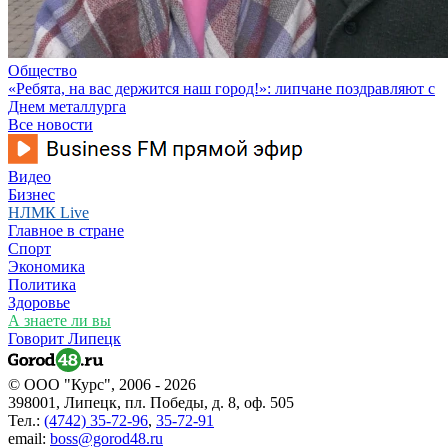
Общество
«Ребята, на вас держится наш город!»: липчане поздравляют с
Днем металлурга
Все новости
Видео
Бизнес
НЛМК Live
Главное в стране
Спорт
Экономика
Политика
Здоровье
А знаете ли вы
Говорит Липецк
© ООО "Курс", 2006 - 2026
398001, Липецк, пл. Победы, д. 8, оф. 505
Тел.:
(4742) 35-72-96
,
35-72-91
email:
boss@gorod48.ru