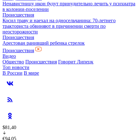
Ненавистницу икон будут принудительно лечить у психиатра
в колонии-поселении
Происшествия
Косил траву и наехал на односельчанина: 70-летнего
тракториста обвиняют в причинении смерти по
неосторожности
Происшествия
Арестован ранивший ребенка стрелок
Происшествия
Видео
Общество
Происшествия
Говорит Липецк
Топ новости
В России
В мире
$81,40
€94,05