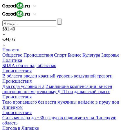
$81,40
€94,05
Новости
Общество
Происшествия
Спорт
Бизнес
Культура
Здоровье
Политика
БПЛА сбиты над областью
Происшествия
В области введен красный уровень воздушной тревоги
Происшествия
Два года условно и 3,2 миллиона компенсации: внесен
приговор по смертельному ДТП на данковской трассе
Происшествия
Тело пропавшего без вести мужчины найдено в пруду под
Липецком
Происшествия
Сильная жара до +36 градусов надвигается на Липецкую
область
Погода в Липецке