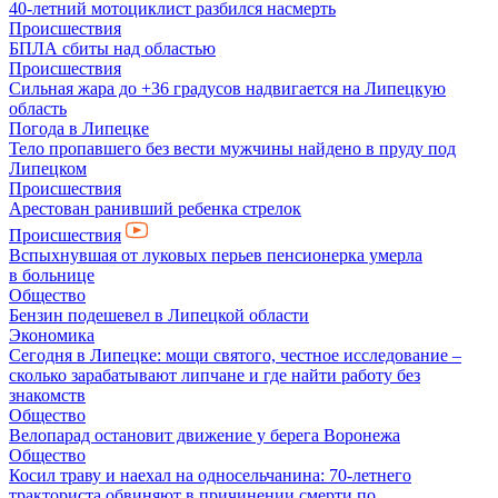
40-летний мотоциклист разбился насмерть
Происшествия
БПЛА сбиты над областью
Происшествия
Сильная жара до +36 градусов надвигается на Липецкую
область
Погода в Липецке
Тело пропавшего без вести мужчины найдено в пруду под
Липецком
Происшествия
Арестован ранивший ребенка стрелок
Происшествия
Вспыхнувшая от луковых перьев пенсионерка умерла
в больнице
Общество
Бензин подешевел в Липецкой области
Экономика
Сегодня в Липецке: мощи святого, честное исследование –
сколько зарабатывают липчане и где найти работу без
знакомств
Общество
Велопарад остановит движение у берега Воронежа
Общество
Косил траву и наехал на односельчанина: 70-летнего
тракториста обвиняют в причинении смерти по