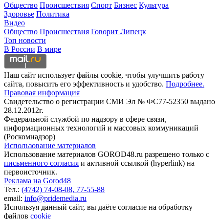
Общество
Происшествия
Спорт
Бизнес
Культура
Здоровье
Политика
Видео
Общество
Происшествия
Говорит Липецк
Топ новости
В России
В мире
Наш сайт использует файлы cookie, чтобы улучшить работу
сайта, повысить его эффективность и удобство.
Подробнее.
Правовая информация
Свидетельство о регистрации СМИ Эл № ФС77-52350 выдано
28.12.2012г.
Федеральной службой по надзору в сфере связи,
информационных технологий и массовых коммуникаций
(Роскомнадзор)
Использование материалов
Использование материалов GOROD48.ru разрешено только с
письменного согласия
и активной ссылкой (hyperlink) на
первоисточник.
Реклама на Gorod48
Тел.:
(4742) 74-08-08,
77-55-88
email:
info@pridemedia.ru
Используя данный сайт, вы даёте согласие на обработку
файлов
cookie