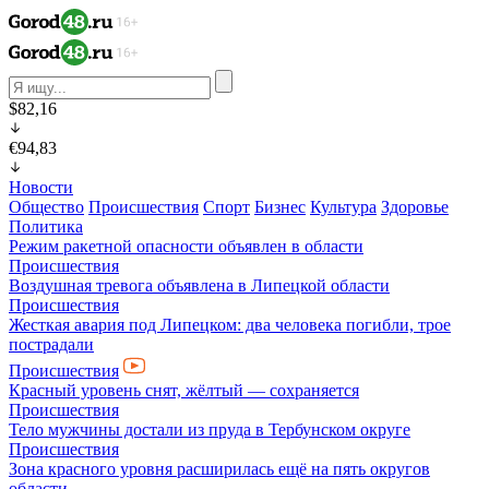
$82,16
€94,83
Новости
Общество
Происшествия
Спорт
Бизнес
Культура
Здоровье
Политика
Режим ракетной опасности объявлен в области
Происшествия
Воздушная тревога объявлена в Липецкой области
Происшествия
Жесткая авария под Липецком: два человека погибли, трое
пострадали
Происшествия
Красный уровень снят, жёлтый — сохраняется
Происшествия
Тело мужчины достали из пруда в Тербунском округе
Происшествия
Зона красного уровня расширилась ещё на пять округов
области