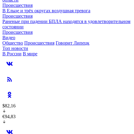
Происшествия
В Ельце и трёх округах воздушная тревога
Происшествия
Раненые при падении БПЛА находятся в удовлетворительном
состоянии
Происшествия
Видео
Общество
Происшествия
Говорит Липецк
Топ новости
В России
В мире
$82,16
€94,83