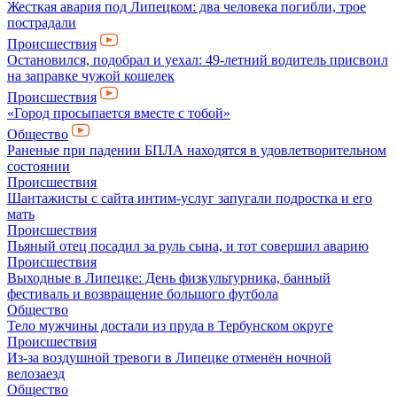
Жесткая авария под Липецком: два человека погибли, трое
пострадали
Происшествия
Остановился, подобрал и уехал: 49-летний водитель присвоил
на заправке чужой кошелек
Происшествия
«Город просыпается вместе с тобой»
Общество
Раненые при падении БПЛА находятся в удовлетворительном
состоянии
Происшествия
Шантажисты с сайта интим-услуг запугали подростка и его
мать
Происшествия
Пьяный отец посадил за руль сына, и тот совершил аварию
Происшествия
Выходные в Липецке: День физкультурника, банный
фестиваль и возвращение большого футбола
Общество
Тело мужчины достали из пруда в Тербунском округе
Происшествия
Из-за воздушной тревоги в Липецке отменён ночной
велозаезд
Общество