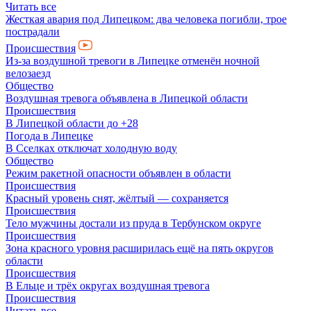
Читать все
Жесткая авария под Липецком: два человека погибли, трое
пострадали
Происшествия
Из-за воздушной тревоги в Липецке отменён ночной
велозаезд
Общество
Воздушная тревога объявлена в Липецкой области
Происшествия
В Липецкой области до +28
Погода в Липецке
В Сселках отключат холодную воду
Общество
Режим ракетной опасности объявлен в области
Происшествия
Красный уровень снят, жёлтый — сохраняется
Происшествия
Тело мужчины достали из пруда в Тербунском округе
Происшествия
Зона красного уровня расширилась ещё на пять округов
области
Происшествия
В Ельце и трёх округах воздушная тревога
Происшествия
Читать все