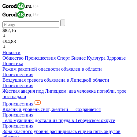
$82,16
€94,83
Новости
Общество
Происшествия
Спорт
Бизнес
Культура
Здоровье
Политика
Режим ракетной опасности объявлен в области
Происшествия
Воздушная тревога объявлена в Липецкой области
Происшествия
Жесткая авария под Липецком: два человека погибли, трое
пострадали
Происшествия
Красный уровень снят, жёлтый — сохраняется
Происшествия
Тело мужчины достали из пруда в Тербунском округе
Происшествия
Зона красного уровня расширилась ещё на пять округов
области