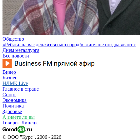
Общество
«Ребята, на вас держится наш город!»: липчане поздравляют с
Днем металлурга
Все новости
Видео
Бизнес
НЛМК Live
Главное в стране
Спорт
Экономика
Политика
Здоровье
А знаете ли вы
Говорит Липецк
© ООО "Курс", 2006 - 2026