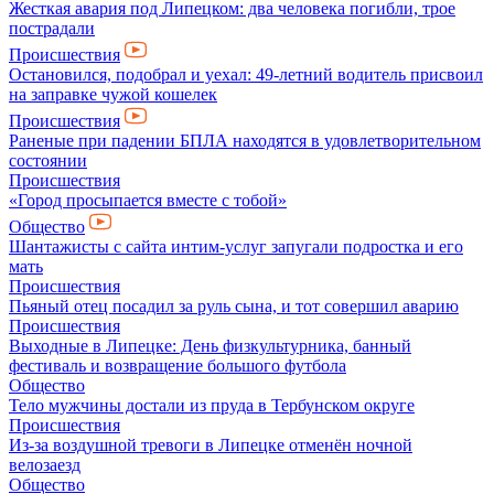
Жесткая авария под Липецком: два человека погибли, трое
пострадали
Происшествия
Остановился, подобрал и уехал: 49-летний водитель присвоил
на заправке чужой кошелек
Происшествия
Раненые при падении БПЛА находятся в удовлетворительном
состоянии
Происшествия
«Город просыпается вместе с тобой»
Общество
Шантажисты с сайта интим-услуг запугали подростка и его
мать
Происшествия
Пьяный отец посадил за руль сына, и тот совершил аварию
Происшествия
Выходные в Липецке: День физкультурника, банный
фестиваль и возвращение большого футбола
Общество
Тело мужчины достали из пруда в Тербунском округе
Происшествия
Из-за воздушной тревоги в Липецке отменён ночной
велозаезд
Общество