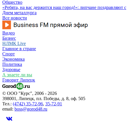
Общество
«Ребята, на вас держится наш город!»: липчане поздравляют с
Днем металлурга
Все новости
Видео
Бизнес
НЛМК Live
Главное в стране
Спорт
Экономика
Политика
Здоровье
А знаете ли вы
Говорит Липецк
© ООО "Курс", 2006 - 2026
398001, Липецк, пл. Победы, д. 8, оф. 505
Тел.:
(4742) 35-72-96
,
35-72-91
email:
boss@gorod48.ru