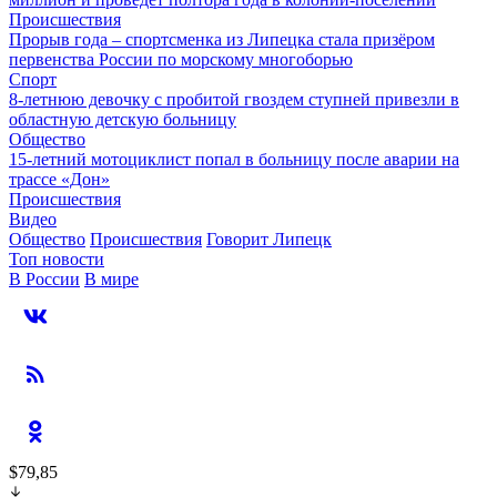
Происшествия
Прорыв года – спортсменка из Липецка стала призёром
первенства России по морскому многоборью
Спорт
8-летнюю девочку с пробитой гвоздем ступней привезли в
областную детскую больницу
Общество
15-летний мотоциклист попал в больницу после аварии на
трассе «Дон»
Происшествия
Видео
Общество
Происшествия
Говорит Липецк
Топ новости
В России
В мире
$79,85