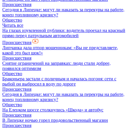
Происшествия
Сегодня в Липецке: могут ли наказать за перекуры на работе,
конец топливному кризису?
Общество
Читать все
На глазах изумленной публики: водитель проехал на красный
прямо перед патрульным автомобилей
Происшествия
Липчанка дала отпор мошенникам: «Вы не представляете,
какой это был шок!»
Происшествия
Снятие ограничений на заправках: люди стали добрее,
появился оптимизм
Общество
Браконьера застали с поличным и началась погоня: сети с
рыбой он выбросил в воду по дороге
Происшествия
Сегодня в Липецке: могут ли наказать за перекуры на работе,
конец топливному кризису?
Общество
На Елецком шоссе столкнулись «Шкода» и автобус
Происшествия
В Липецке ночью горел продовольственный магазин
Происшествия