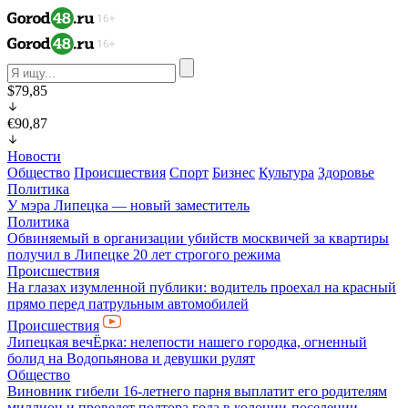
$79,85
€90,87
Новости
Общество
Происшествия
Спорт
Бизнес
Культура
Здоровье
Политика
У мэра Липецка — новый заместитель
Политика
Обвиняемый в организации убийств москвичей за квартиры
получил в Липецке 20 лет строгого режима
Происшествия
На глазах изумленной публики: водитель проехал на красный
прямо перед патрульным автомобилей
Происшествия
Липецкая вечЁрка: нелепости нашего городка, огненный
болид на Водопьянова и девушки рулят
Общество
Виновник гибели 16-летнего парня выплатит его родителям
миллион и проведет полтора года в колонии-поселении