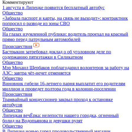
Комментируют
1 августа в Липецке появится бесплатный автобус
Общество
«Забрала паспорт и карты, на связь не выходит»: контрактник
попросил о разводе из зоны СВО
Общество
На глазах изумленной публики: водитель проехал на красный
прямо перед патрульным автомобилей
Происшествия
Бастрыкин затребовал доклад о об уголовном деле по
содержанию пятиэтажки в Силикатном
Общество
Мэр Михаил Щербаков поблагодарил волонтеров за работу на
АЗС: завтра чёт-нечет отменяется
Общество
Виновник гибели 16-летнего парня выплатит его родителям
миллион и проведет полтора года в колонии-поселении
Происшествия
Трамвайный концессионер закрыл проход к остановке
автобусов
Общество
Липецкая вечЁрка: нелепости нашего городка, огненный
болид на Водопьянова и девушки рулят
Общество
В Липецке ночью горел продовольственный магазин