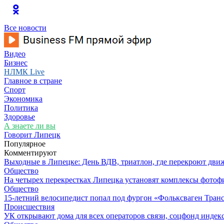
Все новости
Видео
Бизнес
НЛМК Live
Главное в стране
Спорт
Экономика
Политика
Здоровье
А знаете ли вы
Говорит Липецк
Популярное
Комментируют
Выходные в Липецке: День ВДВ, триатлон, где перекроют дви
Общество
На четырех перекрестках Липецка установят комплексы фотоф
Общество
15-летний велосипедист попал под фургон «Фольксваген Транс
Происшествия
УК открывают дома для всех операторов связи, соцфонд индекс