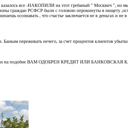
казалось все -НАКОПИЛИ на этот гребаный " Москвич ", но мы 
ллионы граждан РСФСР были с головою опрокинуты в нищету ,ос
инаешь осознавать , что счастье заключается не в деньгах и не в 
ти. Банкам переживать нечего, за счет процентов клиентов убытки
е звонки на подобие ВАМ ОДОБРЕН КРЕДИТ ИЛИ БАНКОВСКАЯ 