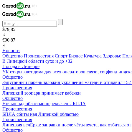
$79,85
€90,87
Новости
Общество
Происшествия
Спорт
Бизнес
Культура
Здоровье
Пол
В Липецкой области сухо и до +32
Погода в Липецке
УК открывают дома для всех операторов связи, соцфонд индекс
Общество
Запуганный парень заложил украшения матери и отправил 15
Происшествия
Липецкий зоопарк принимает кабачки
Общество
Ночью над областью перехвачены БПЛА
Происшествия
БПЛА сбиты над Липецкой областью
Происшествия
Липецкая вечЁрка: заправки после чёта-нечета, как отбиться 
Общество