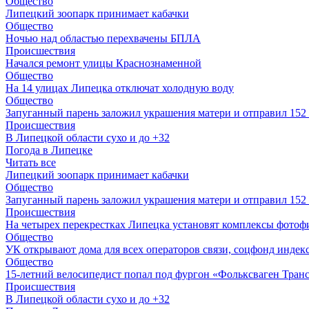
Общество
Липецкий зоопарк принимает кабачки
Общество
Ночью над областью перехвачены БПЛА
Происшествия
Начался ремонт улицы Краснознаменной
Общество
На 14 улицах Липецка отключат холодную воду
Общество
Запуганный парень заложил украшения матери и отправил 15
Происшествия
В Липецкой области сухо и до +32
Погода в Липецке
Читать все
Липецкий зоопарк принимает кабачки
Общество
Запуганный парень заложил украшения матери и отправил 15
Происшествия
На четырех перекрестках Липецка установят комплексы фотоф
Общество
УК открывают дома для всех операторов связи, соцфонд индекс
Общество
15-летний велосипедист попал под фургон «Фольксваген Транс
Происшествия
В Липецкой области сухо и до +32