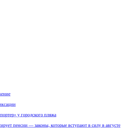
жение
иксации
портер» у городского пляжа
ирует пенсии — законы, которые вступают в силу в августе