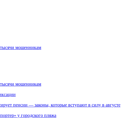
2 тысячи мошенникам
2 тысячи мошенникам
иксации
ирует пенсии — законы, которые вступают в силу в августе
портер» у городского пляжа