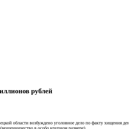
иллионов рублей
кой области возбуждено уголовное дело по факту хищения ден
 (мошенничество в особо крупном размере).