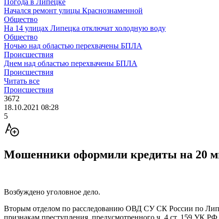
Погода в Липецке
Начался ремонт улицы Краснознаменной
Общество
На 14 улицах Липецка отключат холодную воду
Общество
Ночью над областью перехвачены БПЛА
Происшествия
Днем над областью перехвачены БПЛА
Происшествия
Читать все
Происшествия
3672
18.10.2021 08:28
5
Мошенники оформили кредиты на 20 м
Возбуждено уголовное дело.
Вторым отделом по расследованию ОВД СУ СК России по Липец
признакам преступления, предусмотренного ч. 4 ст. 159 УК РФ