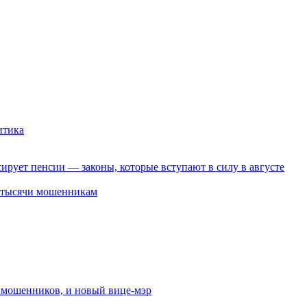
итика
ирует пенсии — законы, которые вступают в силу в августе
2 тысячи мошенникам
от мошенников, и новый вице-мэр