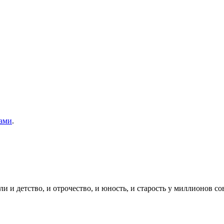
ами
.
тство, и отрочество, и юность, и старость у миллионов сов