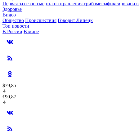
Первая за сезон смерть от отравления грибами зафиксирована 
Здоровье
Видео
Общество
Происшествия
Говорит Липецк
Топ новости
В России
В мире
$79,85
€90,87