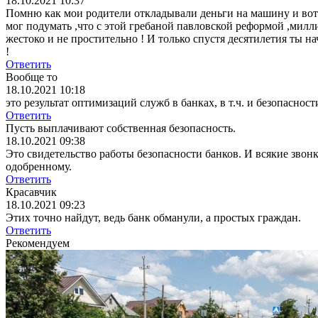
18.10.2021 10:37
Помню как мои родители откладывали деньги на машину и вот 
мог подумать ,что с этой гребаной павловской реформой ,ми
жестоко и не простительно ! И только спустя десятилетия ты нач
!
Ответить
Вообще то
18.10.2021 10:18
это результат оптимизаций служб в банках, в т.ч. и безопаснос
Ответить
Пусть выплачивают собственная безопасность.
18.10.2021 09:38
Это свидетельство работы безопасности банков. И всяки
одобренному.
Ответить
Красавчик
18.10.2021 09:23
Этих точно найдут, ведь банк обманули, а простых граждан.
Ответить
Рекомендуем