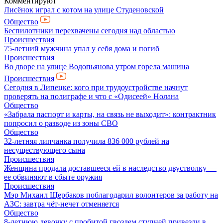
Комментируют
Лисёнок играл с котом на улице Студеновской
Общество
Беспилотники перехвачены сегодня над областью
Происшествия
75-летний мужчина упал у себя дома и погиб
Происшествия
Во дворе на улице Водопьянова утром горела машина
Происшествия
Сегодня в Липецке: кого при трудоустройстве начнут
проверять на полиграфе и что с «Одисеей» Нолана
Общество
«Забрала паспорт и карты, на связь не выходит»: контрактник
попросил о разводе из зоны СВО
Общество
32-летняя липчанка получила 836 000 рублей на
несуществующего сына
Происшествия
Женщина продала доставшееся ей в наследство двустволку —
ее обвиняют в сбыте оружия
Происшествия
Мэр Михаил Щербаков поблагодарил волонтеров за работу на
АЗС: завтра чёт-нечет отменяется
Общество
8-летнюю девочку с пробитой гвоздем ступней привезли в