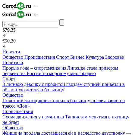
$79,35
€90,20
Новости
Общество
Происшествия
Спорт
Бизнес
Культура
Здоровье
Политика
Прорыв года – спортсменка из Липецка стала призёром
первенства России по морскому многоборью
Спорт
8-летнюю девочку с пробитой гвоздем ступней привезли в
областную детскую больницу
Общество
15-летний мотоциклист попал в больницу после аварии на
трассе «Дон»
Происшествия
Схема движения у памятника Танкистам меняться в пятницу
не будет
Общество
Женщина продала доставшееся ей в наследство двустволку —