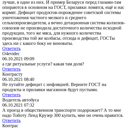
лучше, я один из них. И пример Беларуси перед глазами-там
опираются в основном на ГОСТ, прилавки ломятся, ещё и нас
кормят. Дефицит продуктов-порождение советской системы
уничтожения частного мелкого и среднего
сельхозпроизводителя, а вечно дотационная система колхозов-
совхозов не производила достаточного количества исходной
продукции, того же мяса, для нужного количества
производства той же колбасы, отсюда и дефицит, ГОСТы
здесь ни с какого боку не виноваты.
Ответить
O4evidec
06.10.2021 09:09
а где ритуальные услуги? какая там доля?
Ответить
Контрасту
06.10.2021 08:40
Не путайте дефицит с инфляцией. Верните ГОСТ на
продукты и прилавки магазинов будут пустыми.
Ответить
Водитель автобуса
06.10.2021 07:32
А проезд в общественном транспорте подорожает? А то мне
надо Тойоту Ленд Крузер 300 купить, мне он очень нравится.
Ответить
Контрас