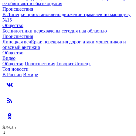
ее обвиняют в сбыте оружия
Происшествия
В Липецке приостановлено движение трамваев по маршруту
№15
Общество
Беспилотники перехвачены сегодня над областью
Происшествия
Липецкая вечЁрка: перекрытия дорог, атаки мошенников и
опасный антижир
Общество
Видео
Общество
Происшествия
Говорит Липецк
Топ новости
В России
В мире
$79,35