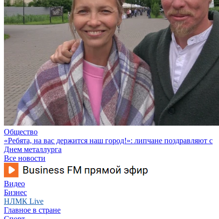
Общество
«Ребята, на вас держится наш город!»: липчане поздравляют с
Днем металлурга
Все новости
Видео
Бизнес
НЛМК Live
Главное в стране
Спорт