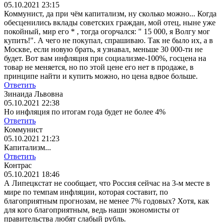
05.10.2021 23:15
Коммунист, да при чём капитализм, ну сколько можно... Когда
обесценились вклады советских граждан, мой отец, ныне уже
покойный, мир его * , тогда огорчался: " 15 000, я Волгу мог
купить!". А чего не покупал, спрашиваю. Так не было их, а в
Москве, если новую брать, я узнавал, меньше 30 000-ти не
будет. Вот вам инфляция при социализме-100%, госцена на
товар не меняется, но по этой цене его нет в продаже, в
принципе найти и купить можно, но цена вдвое больше.
Ответить
Зинаида Львовна
05.10.2021 22:38
Но инфляция по итогам года будет не более 4%
Ответить
Коммунист
05.10.2021 21:23
Капитализм...
Ответить
Контрас
05.10.2021 18:46
А Липецкстат не сообщает, что Россия сейчас на 3-м месте в
мире по темпам инфляции, которая составит, по
благоприятным прогнозам, не менее 7% годовых? Хотя, как
для кого благоприятным, ведь наши экономисты от
правительства любят слабый рубль.