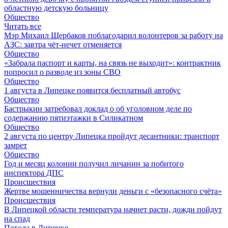
областную детскую больницу
Общество
Читать все
Мэр Михаил Щербаков поблагодарил волонтеров за работу на
АЗС: завтра чёт-нечет отменяется
Общество
«Забрала паспорт и карты, на связь не выходит»: контрактник
попросил о разводе из зоны СВО
Общество
1 августа в Липецке появится бесплатный автобус
Общество
Бастрыкин затребовал доклад о об уголовном деле по
содержанию пятиэтажки в Силикатном
Общество
2 августа по центру Липецка пройдут десантники: транспорт
замрет
Общество
Год и месяц колонии получил личанин за побитого
инспектора ДПС
Происшествия
Жертве мошенничества вернули деньги с «безопасного счёта»
Происшествия
В Липецкой области температура начнет расти, дожди пойдут
на спад
Погода в Липецке