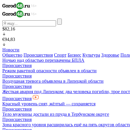
$82,16
€94,83
Новости
Общество
Происшествия
Спорт
Бизнес
Культура
Здоровье
Пол
Ночью над областью перехвачены БПЛА
Происшествия
Режим ракетной опасности объявлен в области
Происшествия
Воздушная тревога объявлена в Липецкой области
Происшествия
Жесткая авария под Липецком: два человека погибли, трое пос
Происшествия
Красный уровень снят, жёлтый — сохраняется
Происшествия
Тело мужчины достали из пруда в Тербунском округе
Происшествия
Зона красного уровня расширилась ещё на пять округов област
Происшествия