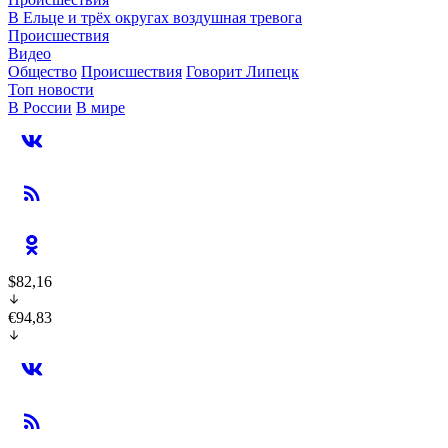
В Ельце и трёх округах воздушная тревога
Происшествия
Видео
Общество
Происшествия
Говорит Липецк
Топ новости
В России
В мире
$82,16
€94,83