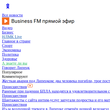
Все новости
Видео
Бизнес
НЛМК Live
Главное в стране
Спорт
Экономика
Политика
Здоровье
А знаете ли вы
Говорит Липецк
Популярное
Комментируют
Жесткая авария под Липецком: два человека погибли, трое пос
Происшествия
Раненые при падении БПЛА находятся в удовлетворительном 
Происшествия
Шантажисты с сайта интим-услуг запугали подростка и его мат
Происшествия
Из-за воздушной тревоги в Липецке отменён ночной велозаезд