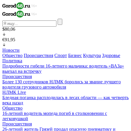
$80,06
€91,95
Новости
Общество
Происшествия
Спорт
Бизнес
Культура
Здоровье
Политика
Подробности гибели 16-летнего мальчика: водитель «ВАЗа»
выехал на встречку
Происшествия
Более 130 сотрудников НЛМК боролись за звание лучшего
водителя грузового автомобиля
НЛМК Live
Бледная поганка расплодилась в лесах области — как четверть
века назад
Общество
16-летний водитель мопеда погиб в столкновении с
легковушкой
Происшествия
26-летний житель Грязей продал опасную пневматику и