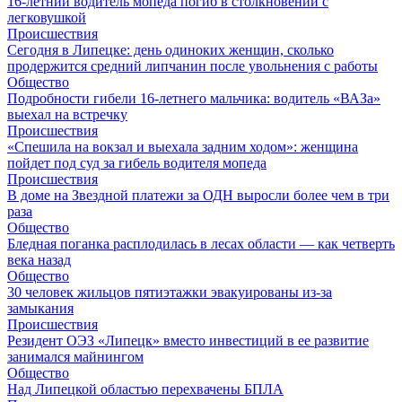
16-летний водитель мопеда погиб в столкновении с
легковушкой
Происшествия
Сегодня в Липецке: день одиноких женщин, сколько
продержится средний липчанин после увольнения с работы
Общество
Подробности гибели 16-летнего мальчика: водитель «ВАЗа»
выехал на встречку
Происшествия
«Спешила на вокзал и выехала задним ходом»: женщина
пойдет под суд за гибель водителя мопеда
Происшествия
В доме на Звездной платежи за ОДН выросли более чем в три
раза
Общество
Бледная поганка расплодилась в лесах области — как четверть
века назад
Общество
30 человек жильцов пятиэтажки эвакуированы из-за
замыкания
Происшествия
Резидент ОЭЗ «Липецк» вместо инвестиций в ее развитие
занимался майнингом
Общество
Над Липецкой областью перехвачены БПЛА