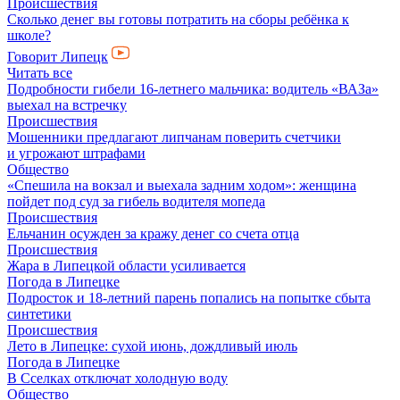
Происшествия
Сколько денег вы готовы потратить на сборы ребёнка к
школе?
Говорит Липецк
Читать все
Подробности гибели 16-летнего мальчика: водитель «ВАЗа»
выехал на встречку
Происшествия
Мошенники предлагают липчанам поверить счетчики
и угрожают штрафами
Общество
«Спешила на вокзал и выехала задним ходом»: женщина
пойдет под суд за гибель водителя мопеда
Происшествия
Ельчанин осужден за кражу денег со счета отца
Происшествия
Жара в Липецкой области усиливается
Погода в Липецке
Подросток и 18-летний парень попались на попытке сбыта
синтетики
Происшествия
Лето в Липецке: сухой июнь, дождливый июль
Погода в Липецке
В Сселках отключат холодную воду
Общество