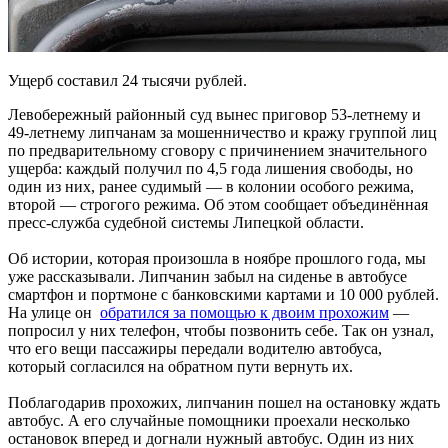
Ущерб составил 24 тысячи рублей.
Левобережный районный суд вынес приговор 53-летнему и
49-летнему липчанам за мошенничество и кражу группой лиц
по предварительному сговору с причинением значительного
ущерба: каждый получил по 4,5 года лишения свободы, но
один из них, ранее судимый — в колонии особого режима,
второй — строгого режима. Об этом сообщает объединённая
пресс-служба судебной системы Липецкой области.
Об истории, которая произошла в ноябре прошлого года, мы
уже рассказывали. Липчанин забыл на сиденье в автобусе
смартфон и портмоне c банковскими картами и 10 000 рублей.
На улице он
обратился за помощью к двоим прохожим
—
попросил у них телефон, чтобы позвонить себе. Так он узнал,
что его вещи пассажиры передали водителю автобуса,
который согласился на обратном пути вернуть их.
Поблагодарив прохожих, липчанин пошел на остановку ждать
автобус. А его случайные помощники проехали несколько
остановок вперед и догнали нужный автобус. Один из них