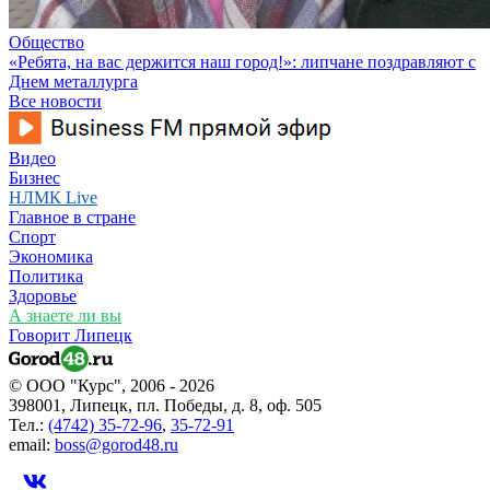
Общество
«Ребята, на вас держится наш город!»: липчане поздравляют с
Днем металлурга
Все новости
Видео
Бизнес
НЛМК Live
Главное в стране
Спорт
Экономика
Политика
Здоровье
А знаете ли вы
Говорит Липецк
© ООО "Курс", 2006 - 2026
398001, Липецк, пл. Победы, д. 8, оф. 505
Тел.:
(4742) 35-72-96
,
35-72-91
email:
boss@gorod48.ru