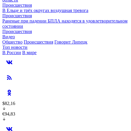
Происшествия
В Ельце и трёх округах воздушная тревога
Происшествия
Раненые при падении БПЛА находятся в удовлетворительном
состоянии
Происшествия
Видео
Общество
Происшествия
Говорит Липецк
Топ новости
В России
В мире
$82,16
€94,83