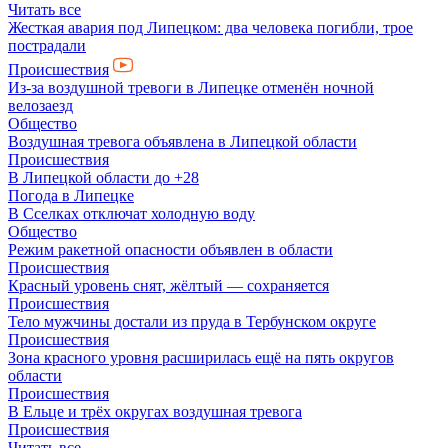
Читать все
Жесткая авария под Липецком: два человека погибли, трое
пострадали
Происшествия
Из-за воздушной тревоги в Липецке отменён ночной
велозаезд
Общество
Воздушная тревога объявлена в Липецкой области
Происшествия
В Липецкой области до +28
Погода в Липецке
В Сселках отключат холодную воду
Общество
Режим ракетной опасности объявлен в области
Происшествия
Красный уровень снят, жёлтый — сохраняется
Происшествия
Тело мужчины достали из пруда в Тербунском округе
Происшествия
Зона красного уровня расширилась ещё на пять округов
области
Происшествия
В Ельце и трёх округах воздушная тревога
Происшествия
Читать все