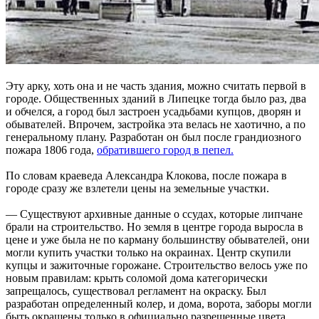
Эту арку, хоть она и не часть здания, можно считать первой в
городе. Общественных зданий в Липецке тогда было раз, два
и обчелся, а город был застроен усадьбами купцов, дворян и
обывателей. Впрочем, застройка эта велась не хаотично, а по
генеральному плану. Разработан он был после грандиозного
пожара 1806 года,
обратившего город в пепел.
По словам краеведа Александра Клокова, после пожара в
городе сразу же взлетели цены на земельные участки.
— Существуют архивные данные о ссудах, которые липчане
брали на строительство. Но земля в центре города выросла в
цене и уже была не по карману большинству обывателей, они
могли купить участки только на окраинах. Центр скупили
купцы и зажиточные горожане. Строительство велось уже по
новым правилам: крыть соломой дома категорически
запрещалось, существовал регламент на окраску. Был
разработан определенный колер, и дома, ворота, заборы могли
быть окрашены только в официально разрешенные цвета.