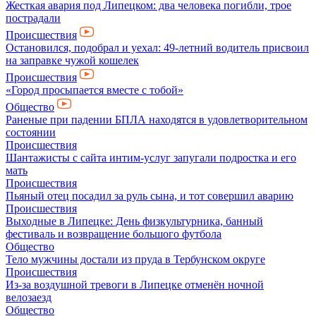
Жесткая авария под Липецком: два человека погибли, трое
пострадали
Происшествия
Остановился, подобрал и уехал: 49-летний водитель присвоил
на заправке чужой кошелек
Происшествия
«Город просыпается вместе с тобой»
Общество
Раненые при падении БПЛА находятся в удовлетворительном
состоянии
Происшествия
Шантажисты с сайта интим-услуг запугали подростка и его
мать
Происшествия
Пьяный отец посадил за руль сына, и тот совершил аварию
Происшествия
Выходные в Липецке: День физкультурника, банный
фестиваль и возвращение большого футбола
Общество
Тело мужчины достали из пруда в Тербунском округе
Происшествия
Из-за воздушной тревоги в Липецке отменён ночной
велозаезд
Общество