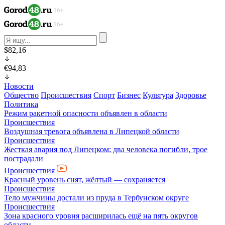
$82,16
€94,83
Новости
Общество
Происшествия
Спорт
Бизнес
Культура
Здоровье
Политика
Режим ракетной опасности объявлен в области
Происшествия
Воздушная тревога объявлена в Липецкой области
Происшествия
Жесткая авария под Липецком: два человека погибли, трое
пострадали
Происшествия
Красный уровень снят, жёлтый — сохраняется
Происшествия
Тело мужчины достали из пруда в Тербунском округе
Происшествия
Зона красного уровня расширилась ещё на пять округов
области