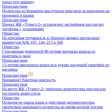
попал под машину
Происшествия
Подростки из Коровино выслушали приговор за нападения на
прохожих и кражи
Происшествия
Проект ЖК «Турист-2» остановлен: застройщик расторгает
договоры с дольщиками
Общество
По просьбам трудящихся: в Липецке меняют расписание
маршрутов №№ 105, 144, 213 и 568
Общество
Страдающая деменцией 80-летняя липчанка вышла из
квартиры в окно
Происшествия
15-летняя школьница вынесла в рукаве краденый смартфон из
магазина
Происшествия
Внимание! Ракетная опасность
Происшествия
На месте ЖК «Турист-2» липецкие архитекторы предлагали
построить апарт-отель
Общество
Полиция не нашла вины в действиях автоинспектора,
смертельно ранившего подростка во время ночной погони
Происшествия