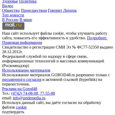
Здоровье
Политика
Видео
Общество
Происшествия
Говорит Липецк
Топ новости
В России
В мире
Наш сайт использует файлы cookie, чтобы улучшить работу
сайта, повысить его эффективность и удобство.
Подробнее.
Правовая информация
Свидетельство о регистрации СМИ Эл № ФС77-52350 выдано
28.12.2012г.
Федеральной службой по надзору в сфере связи,
информационных технологий и массовых коммуникаций
(Роскомнадзор)
Использование материалов
Использование материалов GOROD48.ru разрешено только с
письменного согласия
и активной ссылкой (hyperlink) на
первоисточник.
Реклама на Gorod48
Тел.:
(4742) 74-08-08,
77-55-88
email:
info@pridemedia.ru
Используя данный сайт, вы даёте согласие на обработку
файлов
cookie
подтвердить