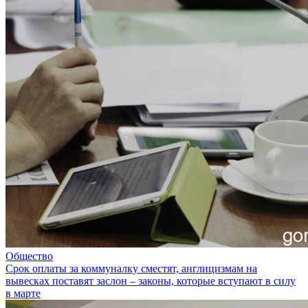
Общество
Срок оплаты за коммуналку сместят, англицизмам на
вывесках поставят заслон – законы, которые вступают в силу
в марте