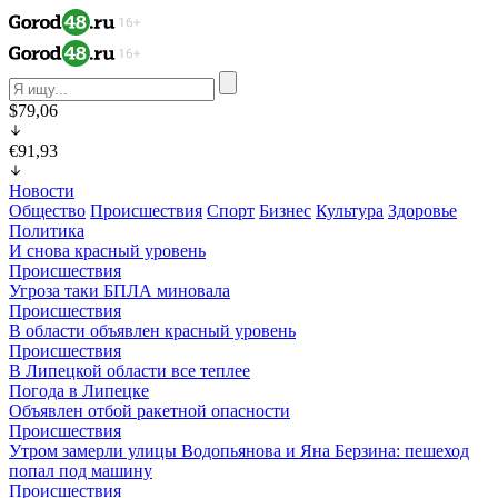
$79,06
€91,93
Новости
Общество
Происшествия
Спорт
Бизнес
Культура
Здоровье
Политика
И снова красный уровень
Происшествия
Угроза таки БПЛА миновала
Происшествия
В области объявлен красный уровень
Происшествия
В Липецкой области все теплее
Погода в Липецке
Объявлен отбой ракетной опасности
Происшествия
Утром замерли улицы Водопьянова и Яна Берзина: пешеход
попал под машину
Происшествия