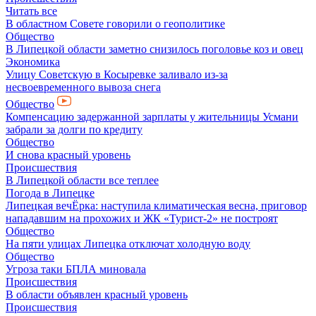
Читать все
В областном Совете говорили о геополитике
Общество
В Липецкой области заметно снизилось поголовье коз и овец
Экономика
Улицу Советскую в Косыревке заливало из-за
несвоевременного вывоза снега
Общество
Компенсацию задержанной зарплаты у жительницы Усмани
забрали за долги по кредиту
Общество
И снова красный уровень
Происшествия
В Липецкой области все теплее
Погода в Липецке
Липецкая вечЁрка: наступила климатическая весна, приговор
нападавшим на прохожих и ЖК «Турист-2» не построят
Общество
На пяти улицах Липецка отключат холодную воду
Общество
Угроза таки БПЛА миновала
Происшествия
В области объявлен красный уровень
Происшествия