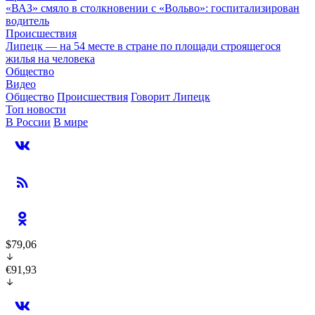
«ВАЗ» смяло в столкновении с «Вольво»: госпитализирован
водитель
Происшествия
Липецк — на 54 месте в стране по площади строящегося
жилья на человека
Общество
Видео
Общество
Происшествия
Говорит Липецк
Топ новости
В России
В мире
$79,06
€91,93