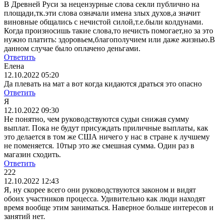
В Древней Руси за нецензурные слова секли публично на
площади,тк.эти слова означали имена злых духов,а значит
виновные общались с нечистой силой,т.е.были колдунами.
Когда произносишь такие слова,то нечисть помогает,но за это
нужно платить: здоровьем,благополучием или даже жизнью.В
данном случае было оплачено деньгами.
Ответить
Елена
12.10.2022 05:20
Да плевать на мат а вот когда кидаются драться это опасно
Ответить
Я
12.10.2022 09:30
Не понятно, чем руководствуются судьи снижая сумму
выплат. Пока не будут присуждать приличные выплаты, как
это делается в том же США ничего у нас в стране к лучшему
не поменяется. 10тыр это же смешная сумма. Один раз в
магазин сходить.
Ответить
222
12.10.2022 12:43
Я, ну скорее всего они руководствуются законом и видят
обоих участников процесса. Удивительно как люди находят
время вообще этим заниматься. Наверное больше интересов и
занятий нет.