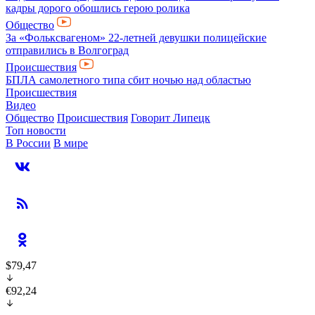
кадры дорого обошлись герою ролика
Общество
За «Фольксвагеном» 22-летней девушки полицейские
отправились в Волгоград
Происшествия
БПЛА самолетного типа сбит ночью над областью
Происшествия
Видео
Общество
Происшествия
Говорит Липецк
Топ новости
В России
В мире
$79,47
€92,24