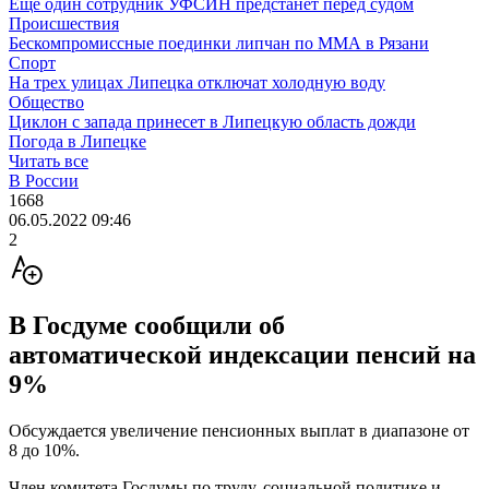
Ещё один сотрудник УФСИН предстанет перед судом
Происшествия
Бескомпромиссные поединки липчан по ММА в Рязани
Спорт
На трех улицах Липецка отключат холодную воду
Общество
Циклон с запада принесет в Липецкую область дожди
Погода в Липецке
Читать все
В России
1668
06.05.2022 09:46
2
В Госдуме сообщили об
автоматической индексации пенсий на
9%
Обсуждается увеличение пенсионных выплат в диапазоне от
8 до 10%.
Член комитета Госдумы по труду, социальной политике и