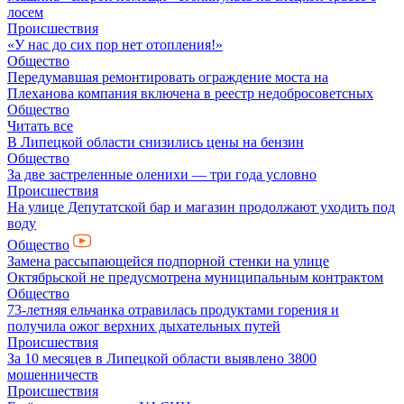
лосем
Происшествия
«У нас до сих пор нет отопления!»
Общество
Передумавшая ремонтировать ограждение моста на
Плеханова компания включена в реестр недобросоветсных
Общество
Читать все
В Липецкой области снизились цены на бензин
Общество
За две застреленные оленихи — три года условно
Происшествия
На улице Депутатской бар и магазин продолжают уходить под
воду
Общество
Замена рассыпающейся подпорной стенки на улице
Октябрьской не предусмотрена муниципальным контрактом
Общество
73-летняя ельчанка отравилась продуктами горения и
получила ожог верхних дыхательных путей
Происшествия
За 10 месяцев в Липецкой области выявлено 3800
мошенничеств
Происшествия