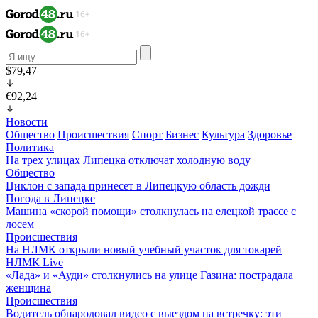
$79,47
€92,24
Новости
Общество
Происшествия
Спорт
Бизнес
Культура
Здоровье
Политика
На трех улицах Липецка отключат холодную воду
Общество
Циклон с запада принесет в Липецкую область дожди
Погода в Липецке
Машина «скорой помощи» столкнулась на елецкой трассе с
лосем
Происшествия
На НЛМК открыли новый учебный участок для токарей
НЛМК Live
«Лада» и «Ауди» столкнулись на улице Газина: пострадала
женщина
Происшествия
Водитель обнародовал видео с выездом на встречку: эти