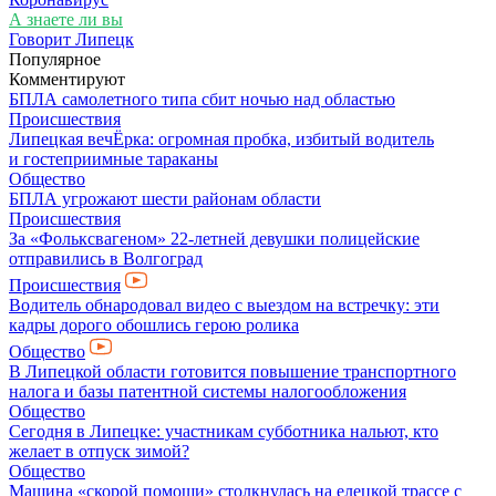
А знаете ли вы
Говорит Липецк
Популярное
Комментируют
БПЛА самолетного типа сбит ночью над областью
Происшествия
Липецкая вечЁрка: огромная пробка, избитый водитель
и гостеприимные тараканы
Общество
БПЛА угрожают шести районам области
Происшествия
За «Фольксвагеном» 22-летней девушки полицейские
отправились в Волгоград
Происшествия
Водитель обнародовал видео с выездом на встречку: эти
кадры дорого обошлись герою ролика
Общество
В Липецкой области готовится повышение транспортного
налога и базы патентной системы налогообложения
Общество
Сегодня в Липецке: участникам субботника нальют, кто
желает в отпуск зимой?
Общество
Машина «скорой помощи» столкнулась на елецкой трассе с