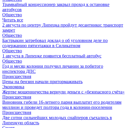
Трамвайный концессионер закрыл проход к остановке
автобусов
Общество
Читать все
2 августа по центру Липецка пройдут десантники: транспорт
замрет
Общество
Бастрыкин затребовал доклад о об уголовном деле по
содержанию пятиэтажки в Силикатном
Общество
1 августа в Липецке появится бесплатный автобус
Общество
Год и месяц колонии получил личанин за побитого
инспектора ДПС
Происшествия
Цены на бензин начали притормаживать
Экономика
Жертве мошенничества вернули деньги с «безопасного счёта»
Происшествия
Виновник гибели 16-летнего парня выплатит его родителям
миллион и проведет полтора года в колонии-поселении
Происшествия
Две сотни сильнейших молодых снайперов съехались в
Липецкую область
Спорт