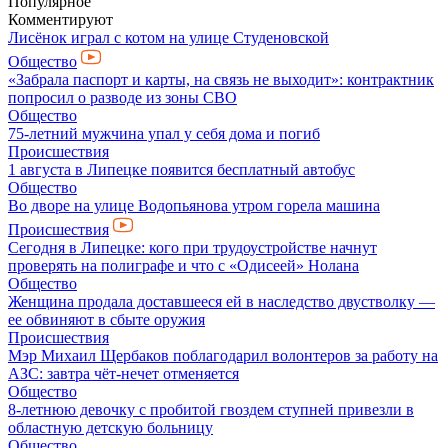
Популярное
Комментируют
Лисёнок играл с котом на улице Студеновской
Общество
«Забрала паспорт и карты, на связь не выходит»: контрактник
попросил о разводе из зоны СВО
Общество
75-летний мужчина упал у себя дома и погиб
Происшествия
1 августа в Липецке появится бесплатный автобус
Общество
Во дворе на улице Водопьянова утром горела машина
Происшествия
Сегодня в Липецке: кого при трудоустройстве начнут
проверять на полиграфе и что с «Одисеей» Нолана
Общество
Женщина продала доставшееся ей в наследство двустволку —
ее обвиняют в сбыте оружия
Происшествия
Мэр Михаил Щербаков поблагодарил волонтеров за работу на
АЗС: завтра чёт-нечет отменяется
Общество
8-летнюю девочку с пробитой гвоздем ступней привезли в
областную детскую больницу
Общество