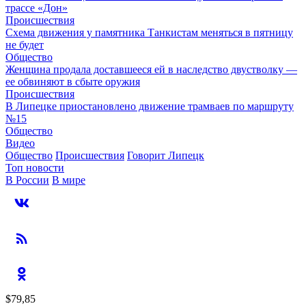
трассе «Дон»
Происшествия
Схема движения у памятника Танкистам меняться в пятницу
не будет
Общество
Женщина продала доставшееся ей в наследство двустволку —
ее обвиняют в сбыте оружия
Происшествия
В Липецке приостановлено движение трамваев по маршруту
№15
Общество
Видео
Общество
Происшествия
Говорит Липецк
Топ новости
В России
В мире
$79,85