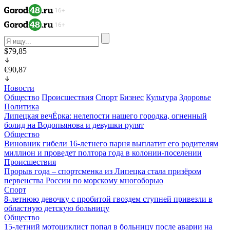
$79,85
€90,87
Новости
Общество
Происшествия
Спорт
Бизнес
Культура
Здоровье
Политика
Липецкая вечЁрка: нелепости нашего городка, огненный
болид на Водопьянова и девушки рулят
Общество
Виновник гибели 16-летнего парня выплатит его родителям
миллион и проведет полтора года в колонии-поселении
Происшествия
Прорыв года – спортсменка из Липецка стала призёром
первенства России по морскому многоборью
Спорт
8-летнюю девочку с пробитой гвоздем ступней привезли в
областную детскую больницу
Общество
15-летний мотоциклист попал в больницу после аварии на