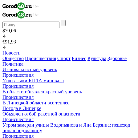
$79,06
€91,93
Новости
Общество
Происшествия
Спорт
Бизнес
Культура
Здоровье
Политика
И снова красный уровень
Происшествия
Угроза таки БПЛА миновала
Происшествия
В области объявлен красный уровень
Происшествия
В Липецкой области все теплее
Погода в Липецке
Объявлен отбой ракетной опасности
Происшествия
Утром замерли улицы Водопьянова и Яна Берзина: пешеход
попал под машину
Происшествия