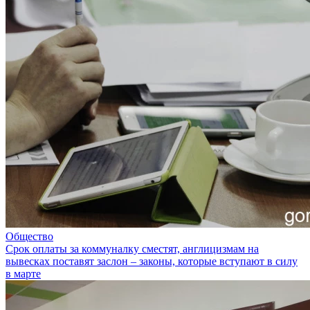
Общество
Срок оплаты за коммуналку сместят, англицизмам на
вывесках поставят заслон – законы, которые вступают в силу
в марте