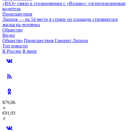
«ВАЗ» смяло в столкновении с «Вольво»: госпитализирован
водитель
Происшествия
Липецк — на 54 месте в стране по площади строящегося
жилья на человека
Общество
Видео
Общество
Происшествия
Говорит Липецк
Топ новости
В России
В мире
$79,06
€91,93