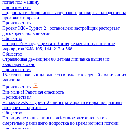
попал под машину
Происшествия
Подростки из Коровино выслушали приговор за нападения на
прохожих и кражи
Происшествия
Проект ЖК «Турист-2» остановлен: застройщик расторгает
договоры с дольщиками
Общество
По просьбам трудящихся: в Липецке меняют расписание
маршрутов №№ 105, 144, 213 и 568
Общество
Страдающая деменцией 80-летняя липчанка вышла из
квартиры в окно
Происшествия
15-летняя школьница вынесла в рукаве краденый смартфон из
магазина
Происшествия
Внимание! Ракетная опасность
Происшествия
На месте ЖК «Турист-2» липецкие архитекторы предлагали
построить апарт-отель
Общество
Полиция не нашла вины в действиях автоинспектора,
смертельно ранившего подростка во время ночной погони
Происшествия