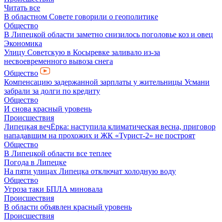
Читать все
В областном Совете говорили о геополитике
Общество
В Липецкой области заметно снизилось поголовье коз и овец
Экономика
Улицу Советскую в Косыревке заливало из-за
несвоевременного вывоза снега
Общество
Компенсацию задержанной зарплаты у жительницы Усмани
забрали за долги по кредиту
Общество
И снова красный уровень
Происшествия
Липецкая вечЁрка: наступила климатическая весна, приговор
нападавшим на прохожих и ЖК «Турист-2» не построят
Общество
В Липецкой области все теплее
Погода в Липецке
На пяти улицах Липецка отключат холодную воду
Общество
Угроза таки БПЛА миновала
Происшествия
В области объявлен красный уровень
Происшествия