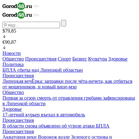
$79,85
€90,87
Новости
Общество
Происшествия
Спорт
Бизнес
Культура
Здоровье
Политика
БПЛА сбиты над Липецкой областью
Происшествия
Липецкая вечЁрка: заправки после чёта-нечета, как отбиться
от мошенников, и новый вице-мэр
Общество
Первая за сезон смерть от отравления грибами зафиксирована
в Липецкой области
Здоровье
17-летний курьер въехал в автомобиль
Происшествия
В области снова объявлено об угрозе атаки БПЛА
Происшествия
Акватория реки Воронеж возле Зеленого острова и