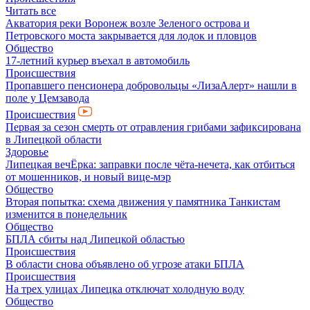
Читать все
Акватория реки Воронеж возле Зеленого острова и
Петровского моста закрывается для лодок и пловцов
Общество
17-летний курьер въехал в автомобиль
Происшествия
Пропавшего пенсионера добровольцы «ЛизаАлерт» нашли в
поле у Цемзавода
Происшествия
Первая за сезон смерть от отравления грибами зафиксирована
в Липецкой области
Здоровье
Липецкая вечЁрка: заправки после чёта-нечета, как отбиться
от мошенников, и новый вице-мэр
Общество
Вторая попытка: схема движения у памятника Танкистам
изменится в понедельник
Общество
БПЛА сбиты над Липецкой областью
Происшествия
В области снова объявлено об угрозе атаки БПЛА
Происшествия
На трех улицах Липецка отключат холодную воду
Общество