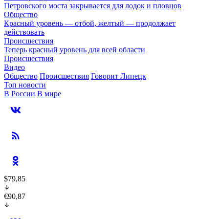
Петровского моста закрывается для лодок и пловцов
Общество
Красный уровень — отбой, желтый — продолжает
действовать
Происшествия
Теперь красный уровень для всей области
Происшествия
Видео
Общество
Происшествия
Говорит Липецк
Топ новости
В России
В мире
$79,85
€90,87