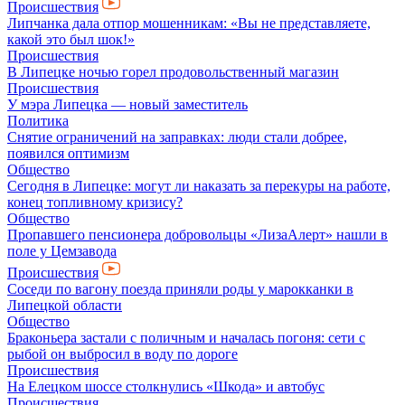
Происшествия
Липчанка дала отпор мошенникам: «Вы не представляете,
какой это был шок!»
Происшествия
В Липецке ночью горел продовольственный магазин
Происшествия
У мэра Липецка — новый заместитель
Политика
Снятие ограничений на заправках: люди стали добрее,
появился оптимизм
Общество
Сегодня в Липецке: могут ли наказать за перекуры на работе,
конец топливному кризису?
Общество
Пропавшего пенсионера добровольцы «ЛизаАлерт» нашли в
поле у Цемзавода
Происшествия
Соседи по вагону поезда приняли роды у марокканки в
Липецкой области
Общество
Браконьера застали с поличным и началась погоня: сети с
рыбой он выбросил в воду по дороге
Происшествия
На Елецком шоссе столкнулись «Шкода» и автобус
Происшествия