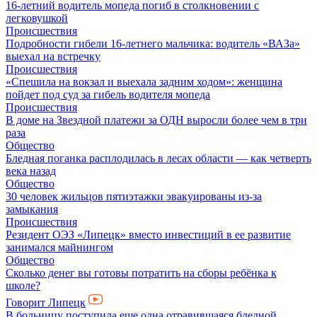
16-летний водитель мопеда погиб в столкновении с
легковушкой
Происшествия
Подробности гибели 16-летнего мальчика: водитель «ВАЗа»
выехал на встречку
Происшествия
«Спешила на вокзал и выехала задним ходом»: женщина
пойдет под суд за гибель водителя мопеда
Происшествия
В доме на Звездной платежи за ОДН выросли более чем в три
раза
Общество
Бледная поганка расплодилась в лесах области — как четверть
века назад
Общество
30 человек жильцов пятиэтажки эвакуированы из-за
замыкания
Происшествия
Резидент ОЭЗ «Липецк» вместо инвестиций в ее развитие
занимался майнингом
Общество
Сколько денег вы готовы потратить на сборы ребёнка к
школе?
Говорит Липецк
В больницу поступила еще одна отравившаяся бледной