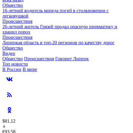
Общество
16-летний водитель мопеда погиб в столкновении с
легковушкой
Происшествия
26-летний житель Грязей продал опасную пневматику и
хранил порох
Происшествия
Липецкая область в топ-20 регионов по качеству дорог
Общество
Видео
Общество
Происшествия
Говорит Липецк
Топ новости
В России
В мире
$81,12
€93,58