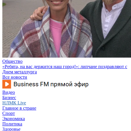
Общество
«Ребята, на вас держится наш город!»: липчане поздравляют с
Днем металлурга
Все новости
Видео
Бизнес
НЛМК Live
Главное в стране
Спорт
Экономика
Политика
Здоровье