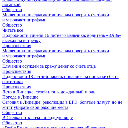
поганкой
Общество
Мошенники предлагают липчанам поверить счетчики
и угрожают штрафами
Общество
Читать все
Подробности гибели 16-летнего мальчика: водитель «ВАЗа»
выехал на встречку
Происшествия
Мошенники предлагают липчанам поверить счетчики
и угрожают штрафами
Общество
Ельчанин осужден за кражу денег со счета отца
Происшествия
Подросток и 18-летний парень попались на попытке сбыта
синтетики
Происшествия
Лето в Липецке: сухой июнь, дождливый июль
Погода в Липецке
Сегодня в Липецке: революция в ЕГЭ, богатые плачут, но не
хотят убирать свои рабочие места
Общество
В Сселках отключат холодную воду
Общество
«Грейт Волл» слетел с виадука на окружной дороге: