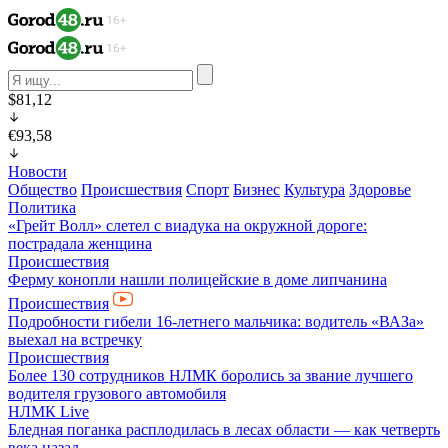
$81,12
€93,58
Новости
Общество
Происшествия
Спорт
Бизнес
Культура
Здоровье
Политика
«Грейт Волл» слетел с виадука на окружной дороге:
пострадала женщина
Происшествия
Ферму конопли нашли полицейские в доме липчанина
Происшествия
Подробности гибели 16-летнего мальчика: водитель «ВАЗа»
выехал на встречку
Происшествия
Более 130 сотрудников НЛМК боролись за звание лучшего
водителя грузового автомобиля
НЛМК Live
Бледная поганка расплодилась в лесах области — как четверть
века назад