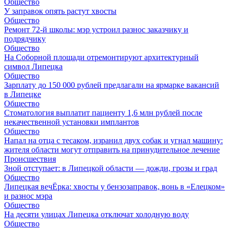
Общество
У заправок опять растут хвосты
Общество
Ремонт 72‑й школы: мэр устроил разнос заказчику и
подрядчику
Общество
На Соборной площади отремонтируют архитектурный
символ Липецка
Общество
Зарплату до 150 000 рублей предлагали на ярмарке вакансий
в Липецке
Общество
Стоматология выплатит пациенту 1,6 млн рублей после
некачественной установки имплантов
Общество
Напал на отца с тесаком, изранил двух собак и угнал машину:
жителя области могут отправить на принудительное лечение
Происшествия
Зной отступает: в Липецкой области — дожди, грозы и град
Общество
Липецкая вечЁрка: хвосты у бензозаправок, вонь в «Елецком»
и разнос мэра
Общество
На десяти улицах Липецка отключат холодную воду
Общество