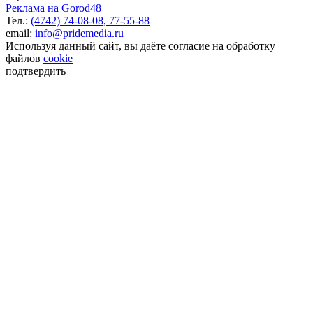
Реклама на Gorod48
Тел.:
(4742) 74-08-08,
77-55-88
email:
info@pridemedia.ru
Используя данный сайт, вы даёте согласие на обработку
файлов
cookie
подтвердить