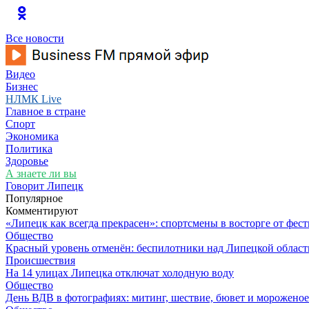
Все новости
Видео
Бизнес
НЛМК Live
Главное в стране
Спорт
Экономика
Политика
Здоровье
А знаете ли вы
Говорит Липецк
Популярное
Комментируют
«Липецк как всегда прекрасен»: спортсмены в восторге от фес
Общество
Красный уровень отменён: беспилотники над Липецкой облас
Происшествия
На 14 улицах Липецка отключат холодную воду
Общество
День ВДВ в фотографиях: митинг, шествие, бювет и мороженое