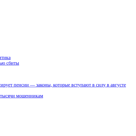
итика
тью сбиты
ирует пенсии — законы, которые вступают в силу в августе
2 тысячи мошенникам