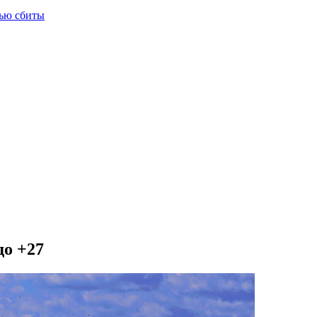
тью сбиты
до +27