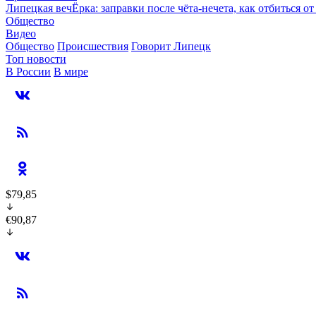
Липецкая вечЁрка: заправки после чёта-нечета, как отбиться 
Общество
Видео
Общество
Происшествия
Говорит Липецк
Топ новости
В России
В мире
$79,85
€90,87