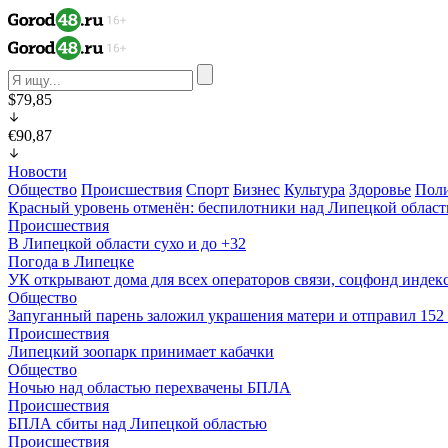
$79,85
€90,87
Новости
Общество
Происшествия
Спорт
Бизнес
Культура
Здоровье
Пол
Красный уровень отменён: беспилотники над Липецкой облас
Происшествия
В Липецкой области сухо и до +32
Погода в Липецке
УК открывают дома для всех операторов связи, соцфонд индекс
Общество
Запуганный парень заложил украшения матери и отправил 15
Происшествия
Липецкий зоопарк принимает кабачки
Общество
Ночью над областью перехвачены БПЛА
Происшествия
БПЛА сбиты над Липецкой областью
Происшествия