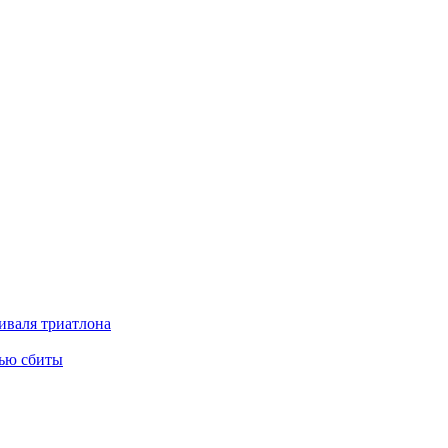
тиваля триатлона
тью сбиты