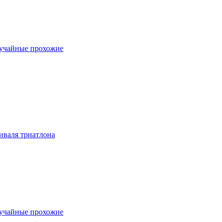
лучайные прохожие
тиваля триатлона
лучайные прохожие