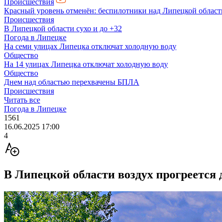
Происшествия
Красный уровень отменён: беспилотники над Липецкой облас
Происшествия
В Липецкой области сухо и до +32
Погода в Липецке
На семи улицах Липецка отключат холодную воду
Общество
На 14 улицах Липецка отключат холодную воду
Общество
Днем над областью перехвачены БПЛА
Происшествия
Читать все
Погода в Липецке
1561
16.06.2025 17:00
4
В Липецкой области воздух прогреется 