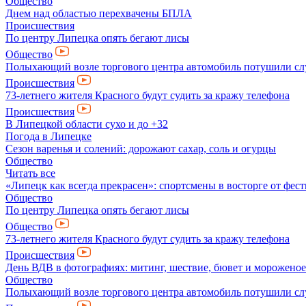
Общество
Днем над областью перехвачены БПЛА
Происшествия
По центру Липецка опять бегают лисы
Общество
Полыхающий возле торгового центра автомобиль потушили с
Происшествия
73-летнего жителя Красного будут судить за кражу телефона
Происшествия
В Липецкой области сухо и до +32
Погода в Липецке
Сезон варенья и солений: дорожают сахар, соль и огурцы
Общество
Читать все
«Липецк как всегда прекрасен»: спортсмены в восторге от фес
Общество
По центру Липецка опять бегают лисы
Общество
73-летнего жителя Красного будут судить за кражу телефона
Происшествия
День ВДВ в фотографиях: митинг, шествие, бювет и мороженое
Общество
Полыхающий возле торгового центра автомобиль потушили с