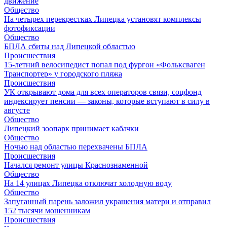
движение
Общество
На четырех перекрестках Липецка установят комплексы
фотофиксации
Общество
БПЛА сбиты над Липецкой областью
Происшествия
15-летний велосипедист попал под фургон «Фольксваген
Транспортер» у городского пляжа
Происшествия
УК открывают дома для всех операторов связи, соцфонд
индексирует пенсии — законы, которые вступают в силу в
августе
Общество
Липецкий зоопарк принимает кабачки
Общество
Ночью над областью перехвачены БПЛА
Происшествия
Начался ремонт улицы Краснознаменной
Общество
На 14 улицах Липецка отключат холодную воду
Общество
Запуганный парень заложил украшения матери и отправил
152 тысячи мошенникам
Происшествия