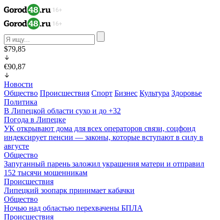
$79,85
€90,87
Новости
Общество
Происшествия
Спорт
Бизнес
Культура
Здоровье
Политика
В Липецкой области сухо и до +32
Погода в Липецке
УК открывают дома для всех операторов связи, соцфонд
индексирует пенсии — законы, которые вступают в силу в
августе
Общество
Запуганный парень заложил украшения матери и отправил
152 тысячи мошенникам
Происшествия
Липецкий зоопарк принимает кабачки
Общество
Ночью над областью перехвачены БПЛА
Происшествия