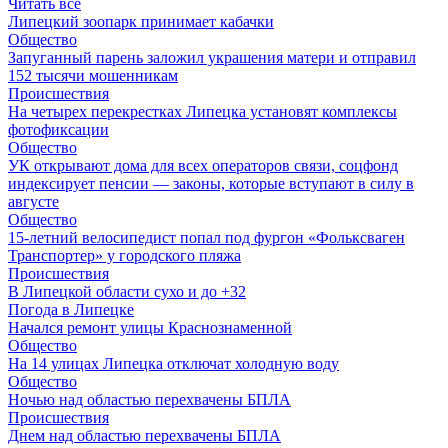
Читать все
Липецкий зоопарк принимает кабачки
Общество
Запуганный парень заложил украшения матери и отправил
152 тысячи мошенникам
Происшествия
На четырех перекрестках Липецка установят комплексы
фотофиксации
Общество
УК открывают дома для всех операторов связи, соцфонд
индексирует пенсии — законы, которые вступают в силу в
августе
Общество
15-летний велосипедист попал под фургон «Фольксваген
Транспортер» у городского пляжа
Происшествия
В Липецкой области сухо и до +32
Погода в Липецке
Начался ремонт улицы Краснознаменной
Общество
На 14 улицах Липецка отключат холодную воду
Общество
Ночью над областью перехвачены БПЛА
Происшествия
Днем над областью перехвачены БПЛА