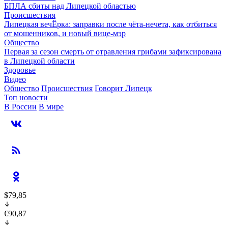
БПЛА сбиты над Липецкой областью
Происшествия
Липецкая вечЁрка: заправки после чёта-нечета, как отбиться
от мошенников, и новый вице-мэр
Общество
Первая за сезон смерть от отравления грибами зафиксирована
в Липецкой области
Здоровье
Видео
Общество
Происшествия
Говорит Липецк
Топ новости
В России
В мире
$79,85
€90,87