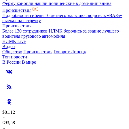
Ферму конопли нашли полицейские в доме липчанина
Происшествия
Подробности гибели 16-летнего мальчика: водитель «ВАЗа»
выехал на встречку
Происшествия
Более 130 сотрудников НЛМК боролись за звание лучшего
водителя грузового автомобиля
НЛМК Live
Видео
Общество
Происшествия
Говорит Липецк
Топ новости
В России
В мире
$81,12
€93,58