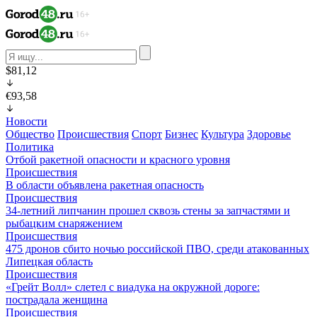
$81,12
€93,58
Новости
Общество
Происшествия
Спорт
Бизнес
Культура
Здоровье
Политика
Отбой ракетной опасности и красного уровня
Происшествия
В области объявлена ракетная опасность
Происшествия
34-летний липчанин прошел сквозь стены за запчастями и
рыбацким снаряжением
Происшествия
475 дронов сбито ночью российской ПВО, среди атакованных
Липецкая область
Происшествия
«Грейт Волл» слетел с виадука на окружной дороге:
пострадала женщина
Происшествия