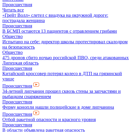
Происшествия
Читать все
«Грейт Волл» слетел с виадука на окружной дороге:
пострадала женщина
Происшествия
В БСМП остаются 13 пациентов с отравлением грибами
Общество
Испытано на себе: директор школы протестировал скалодром
на безопасность
Общество
475 дронов сбито ночью российской ПВО, среди атакованных
Липецкая область
Происшествия
Китайский кроссовер потерял колесо в ДТП на грязинской
улице
Происшествия
34-летний липчанин прошел сквозь стены за запчастями и
рыбацким снаряжением
Происшествия
Ферму конопли нашли полицейские в доме липчанина
Происшествия
Отбой ракетной опасности и красного уровня
Происшествия
В области объявлена ракетная опасность