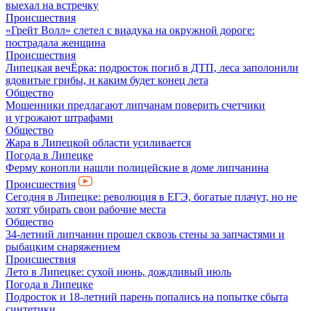
выехал на встречку
Происшествия
«Грейт Волл» слетел с виадука на окружной дороге:
пострадала женщина
Происшествия
Липецкая вечЁрка: подросток погиб в ДТП, леса заполонили
ядовитые грибы, и каким будет конец лета
Общество
Мошенники предлагают липчанам поверить счетчики
и угрожают штрафами
Общество
Жара в Липецкой области усиливается
Погода в Липецке
Ферму конопли нашли полицейские в доме липчанина
Происшествия
Сегодня в Липецке: революция в ЕГЭ, богатые плачут, но не
хотят убирать свои рабочие места
Общество
34-летний липчанин прошел сквозь стены за запчастями и
рыбацким снаряжением
Происшествия
Лето в Липецке: сухой июнь, дождливый июль
Погода в Липецке
Подросток и 18-летний парень попались на попытке сбыта
синтетики