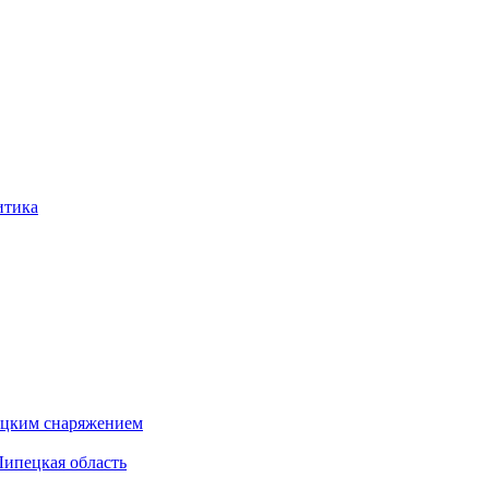
итика
бацким снаряжением
Липецкая область