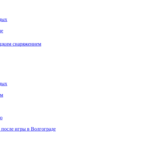
дых
це
бацким снаряжением
дых
ем
то
» после игры в Волгограде