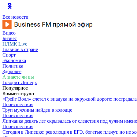
Все новости
Видео
Бизнес
НЛМК Live
Главное в стране
Спорт
Экономика
Политика
Здоровье
А знаете ли вы
Говорит Липецк
Популярное
Комментируют
«Грейт Волл» слетел с виадука на окружной дороге: пострадал
Происшествия
Труп мужчины найден в колодце
Происшествия
Липчанка девять лет скрывалась от следствия под чужим имен
Происшествия
Сегодня в Липецке: революция в ЕГЭ, богатые плачут, но не хо