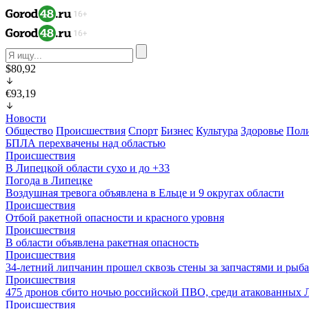
$80,92
€93,19
Новости
Общество
Происшествия
Спорт
Бизнес
Культура
Здоровье
Пол
БПЛА перехвачены над областью
Происшествия
В Липецкой области сухо и до +33
Погода в Липецке
Воздушная тревога объявлена в Ельце и 9 округах области
Происшествия
Отбой ракетной опасности и красного уровня
Происшествия
В области объявлена ракетная опасность
Происшествия
34-летний липчанин прошел сквозь стены за запчастями и ры
Происшествия
475 дронов сбито ночью российской ПВО, среди атакованных 
Происшествия