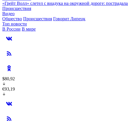
«Грейт Волл» слетел с виадука на окружной дороге: пострадал
Происшествия
Видео
Общество
Происшествия
Говорит Липецк
Топ новости
В России
В мире
$80,92
€93,19