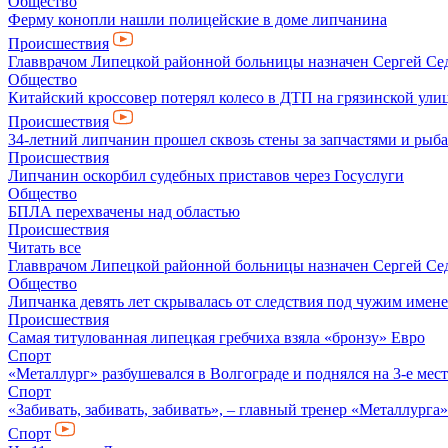
Общество
Ферму конопли нашли полицейские в доме липчанина
Происшествия
Главврачом Липецкой районной больницы назначен Сергей Се
Общество
Китайский кроссовер потерял колесо в ДТП на грязинской ули
Происшествия
34-летний липчанин прошел сквозь стены за запчастями и ры
Происшествия
Липчанин оскорбил судебных приставов через Госуслуги
Общество
БПЛА перехвачены над областью
Происшествия
Читать все
Главврачом Липецкой районной больницы назначен Сергей Се
Общество
Липчанка девять лет скрывалась от следствия под чужим имен
Происшествия
Самая титулованная липецкая гребчиха взяла «бронзу» Евро
Спорт
«Металлург» разбушевался в Волгограде и поднялся на 3-е мес
Спорт
«Забивать, забивать, забивать», – главный тренер «Металлурга
Спорт