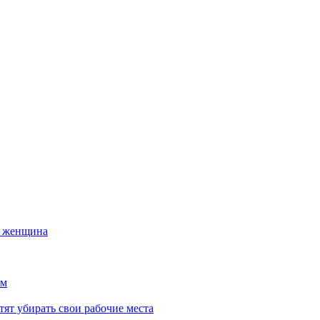
а женщина
ем
тят убирать свои рабочие места