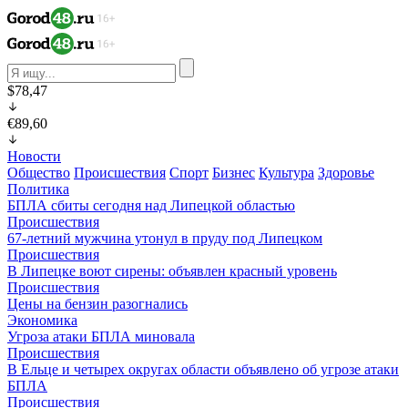
$78,47
€89,60
Новости
Общество
Происшествия
Спорт
Бизнес
Культура
Здоровье
Политика
БПЛА сбиты сегодня над Липецкой областью
Происшествия
67-летний мужчина утонул в пруду под Липецком
Происшествия
В Липецке воют сирены: объявлен красный уровень
Происшествия
Цены на бензин разогнались
Экономика
Угроза атаки БПЛА миновала
Происшествия
В Ельце и четырех округах области объявлено об угрозе атаки
БПЛА
Происшествия