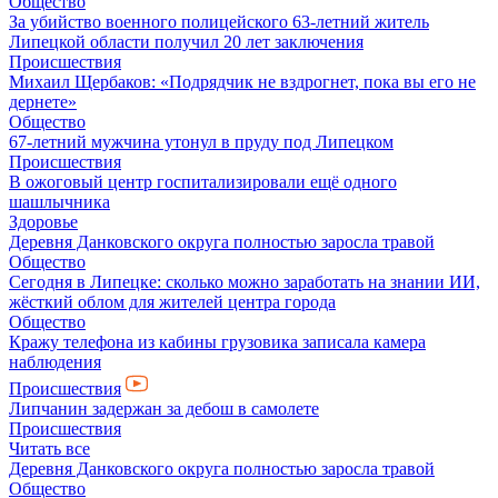
Общество
За убийство военного полицейского 63-летний житель
Липецкой области получил 20 лет заключения
Происшествия
Михаил Щербаков: «Подрядчик не вздрогнет, пока вы его не
дернете»
Общество
67-летний мужчина утонул в пруду под Липецком
Происшествия
В ожоговый центр госпитализировали ещё одного
шашлычника
Здоровье
Деревня Данковского округа полностью заросла травой
Общество
Сегодня в Липецке: сколько можно заработать на знании ИИ,
жёсткий облом для жителей центра города
Общество
Кражу телефона из кабины грузовика записала камера
наблюдения
Происшествия
Липчанин задержан за дебош в самолете
Происшествия
Читать все
Деревня Данковского округа полностью заросла травой
Общество