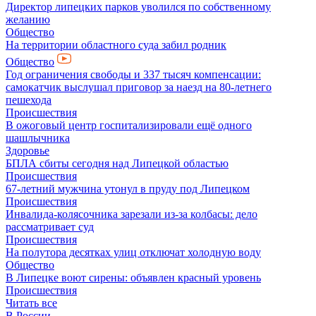
Директор липецких парков уволился по собственному
желанию
Общество
На территории областного суда забил родник
Общество
Год ограничения свободы и 337 тысяч компенсации:
самокатчик выслушал приговор за наезд на 80-летнего
пешехода
Происшествия
В ожоговый центр госпитализировали ещё одного
шашлычника
Здоровье
БПЛА сбиты сегодня над Липецкой областью
Происшествия
67-летний мужчина утонул в пруду под Липецком
Происшествия
Инвалида-колясочника зарезали из-за колбасы: дело
рассматривает суд
Происшествия
На полутора десятках улиц отключат холодную воду
Общество
В Липецке воют сирены: объявлен красный уровень
Происшествия
Читать все
В России