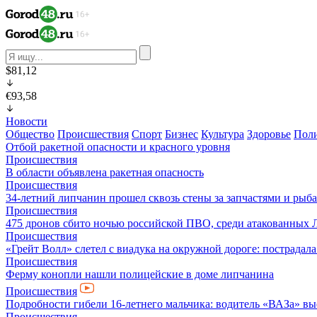
$81,12
€93,58
Новости
Общество
Происшествия
Спорт
Бизнес
Культура
Здоровье
Пол
Отбой ракетной опасности и красного уровня
Происшествия
В области объявлена ракетная опасность
Происшествия
34-летний липчанин прошел сквозь стены за запчастями и ры
Происшествия
475 дронов сбито ночью российской ПВО, среди атакованных 
Происшествия
«Грейт Волл» слетел с виадука на окружной дороге: пострадал
Происшествия
Ферму конопли нашли полицейские в доме липчанина
Происшествия
Подробности гибели 16-летнего мальчика: водитель «ВАЗа» вы
Происшествия