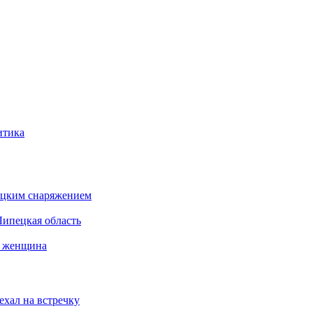
итика
бацким снаряжением
Липецкая область
а женщина
ехал на встречку