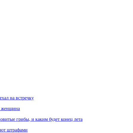
ехал на встречку
а женщина
овитые грибы, и каким будет конец лета
ают штрафами