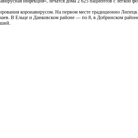
навирусная инфекция», лечатся дома 2 625 пациентов с лёгкой 
цирования коронавирусом. На первом месте традиционно Липецк
чаев. В Ельце и Данковском районе — по 8, в Добринском район
вший.