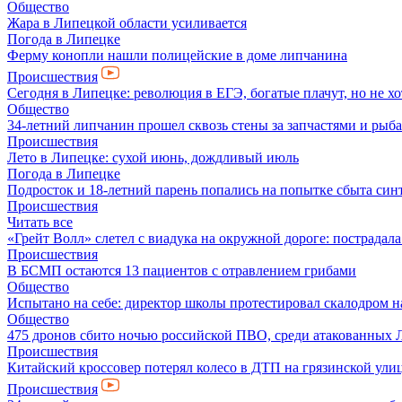
Общество
Жара в Липецкой области усиливается
Погода в Липецке
Ферму конопли нашли полицейские в доме липчанина
Происшествия
Сегодня в Липецке: революция в ЕГЭ, богатые плачут, но не хо
Общество
34-летний липчанин прошел сквозь стены за запчастями и ры
Происшествия
Лето в Липецке: сухой июнь, дождливый июль
Погода в Липецке
Подросток и 18-летний парень попались на попытке сбыта син
Происшествия
Читать все
«Грейт Волл» слетел с виадука на окружной дороге: пострадал
Происшествия
В БСМП остаются 13 пациентов с отравлением грибами
Общество
Испытано на себе: директор школы протестировал скалодром н
Общество
475 дронов сбито ночью российской ПВО, среди атакованных 
Происшествия
Китайский кроссовер потерял колесо в ДТП на грязинской ули
Происшествия