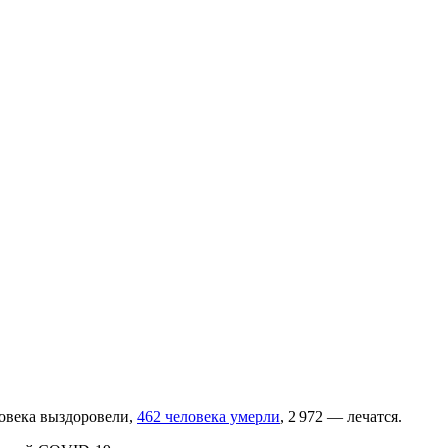
ловека выздоровели,
462 человека умерли
, 2 972 — лечатся.