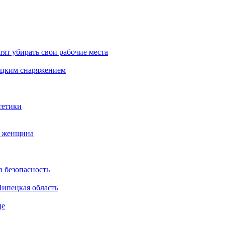
тят убирать свои рабочие места
бацким снаряжением
тетики
а женщина
а безопасность
Липецкая область
це